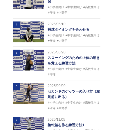
習
#小学生向け
#中学生向け
#高校生向け
#守備
#内野手
2026/05/10
4
捕球タイミングを合わせる
#小学生向け
#中学生向け
#高校生向け
#守備
#内野手
2026/06/20
5
スローイングのための上体の動き
を覚える練習方法
#小学生向け
#中学生向け
#高校生向け
#守備
2025/09/09
6
セカンドのゲッツーの入り方（左
足前に出る）
#小学生向け
#中学生向け
#高校生向け
#守備
#内野手
2025/11/05
7
捻転差を作る練習方法1