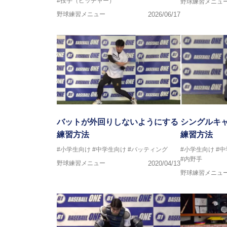
#投手（ピッチャー）
野球練習メニュ
野球練習メニュー
2026/06/17
バットが外回りしないようにする
シングルキ
練習方法
練習方法
#小学生向け
#中学生向け
#バッティング
#小学生向け
#
#内野手
野球練習メニュー
2020/04/13
野球練習メニュ