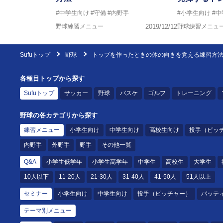
#中学生向け
#守備
#内野手
#小学生向け
#
野球練習メニュー
2019/12/12
野球練習メニュ
Sufuトップ
野球
トップを作ったときの体の向きを覚える練習方
各種目トップから探す
Sufuトップ
サッカー
野球
バスケ
ゴルフ
トレーニング
野球の各カテゴリから探す
練習メニュー
小学生向け
中学生向け
高校生向け
投手（ピッ
内野手
外野手
野手
その他一覧
Q&A
小学生低学年
小学生高学年
中学生
高校生
大学生
10人以下
11-20人
21-30人
31-40人
41-50人
51人以上
セミナー
小学生向け
中学生向け
投手（ピッチャー）
バッテ
テーマ別メニュー