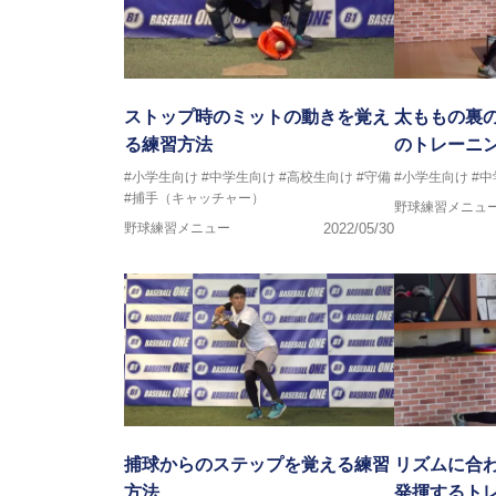
ストップ時のミットの動きを覚え
太ももの裏
る練習方法
のトレーニ
#小学生向け
#中学生向け
#高校生向け
#守備
#小学生向け
#
#捕手（キャッチャー）
野球練習メニュ
野球練習メニュー
2022/05/30
捕球からのステップを覚える練習
リズムに合
方法
発揮するト