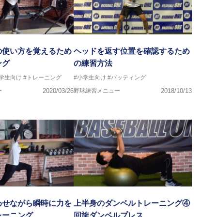
の使い方を覚えるため
ヘッドを返す位置を確認するため
ング
の練習方法
中学生向け
#トレーニング
#小学生向け
#バッティング
ー
2020/03/26
野球練習メニュー
2018/10/13
わせながら瞬時に力を
上半身のダンベルトレーニング④
レーニング
回旋ダンベルプレス