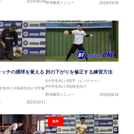
ー
2019/06/28
野球練習メニュー
2019/03/28
ャッチの捕球を覚える
肘の下がりを修正する練習方法
#小学生向け
#投手（ピッチャー）
#中学生向け
#高校生向け
中学生向け
#高校生向け
#守備
野球練習メニュー
2018/09/14
ー
2023/10/17
無料