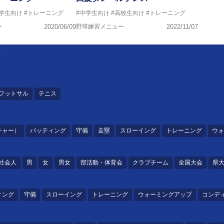
中学生向け
#トレーニング
#中学生向け
#高校生向け
#トレーニング
ー
2020/06/09
野球練習メニュー
2022/11/07
法
フットサル
テニス
チャー）
バッティング
守備
走塁
スローイング
トレーニング
ウォ
社会人
男
女
男女
部活動・体育会
クラブチーム
全国大会
県
ィング
守備
スローイング
トレーニング
ウォーミングアップ
コンデ