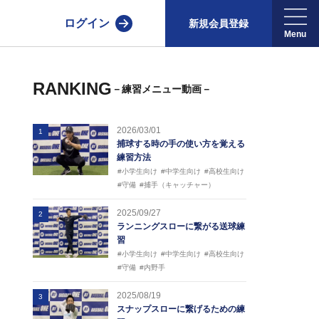
ログイン
新規会員登録
RANKING
－練習メニュー動画－
2026/03/01
1
捕球する時の手の使い方を覚える
練習方法
#小学生向け
#中学生向け
#高校生向け
#守備
#捕手（キャッチャー）
2025/09/27
2
ランニングスローに繋がる送球練
習
#小学生向け
#中学生向け
#高校生向け
#守備
#内野手
2025/08/19
3
スナップスローに繋げるための練