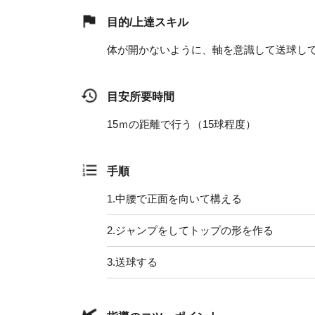
目的/上達スキル
体が開かないように、軸を意識して送球し
目安所要時間
15ｍの距離で行う（15球程度）
手順
1.
中腰で正面を向いて構える
2.
ジャンプをしてトップの形を作る
3.
送球する