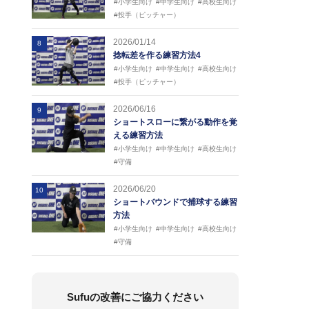
#小学生向け
#中学生向け
#高校生向け
#投手（ピッチャー）
2026/01/14
8
捻転差を作る練習方法4
#小学生向け
#中学生向け
#高校生向け
#投手（ピッチャー）
2026/06/16
9
ショートスローに繋がる動作を覚
える練習方法
#小学生向け
#中学生向け
#高校生向け
#守備
2026/06/20
10
ショートバウンドで捕球する練習
方法
#小学生向け
#中学生向け
#高校生向け
#守備
Sufuの改善にご協力ください