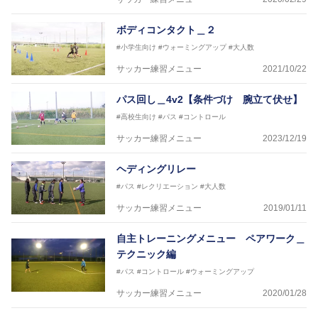
ボディコンタクト＿２
#小学生向け
#ウォーミングアップ
#大人数
サッカー練習メニュー
2021/10/22
パス回し＿4v2【条件づけ 腕立て伏せ】
#高校生向け
#パス
#コントロール
サッカー練習メニュー
2023/12/19
ヘディングリレー
#パス
#レクリエーション
#大人数
サッカー練習メニュー
2019/01/11
自主トレーニングメニュー ペアワーク＿
テクニック編
#パス
#コントロール
#ウォーミングアップ
サッカー練習メニュー
2020/01/28