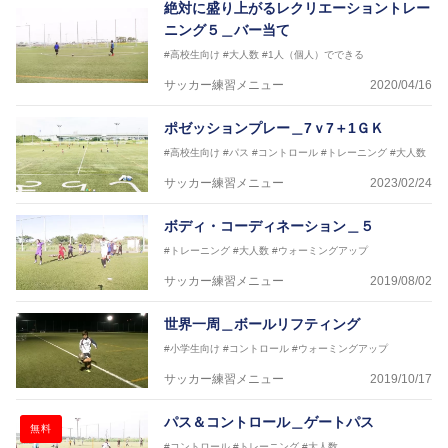
絶対に盛り上がるレクリエーショントレー
ニング５＿バー当て
#高校生向け
#大人数
#1人（個人）でできる
サッカー練習メニュー
2020/04/16
ポゼッションプレー＿7ｖ7＋1ＧＫ
#高校生向け
#パス
#コントロール
#トレーニング
#大人数
サッカー練習メニュー
2023/02/24
ボディ・コーディネーション＿５
#トレーニング
#大人数
#ウォーミングアップ
サッカー練習メニュー
2019/08/02
世界一周＿ボールリフティング
#小学生向け
#コントロール
#ウォーミングアップ
サッカー練習メニュー
2019/10/17
パス＆コントロール＿ゲートパス
無料
#コントロール
#トレーニング
#大人数