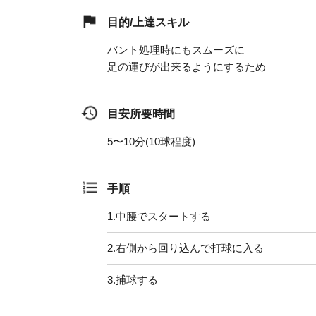
目的/上達スキル
バント処理時にもスムーズに
足の運びが出来るようにするため
目安所要時間
5〜10分(10球程度)
手順
1.
中腰でスタートする
2.
右側から回り込んで打球に入る
3.
捕球する