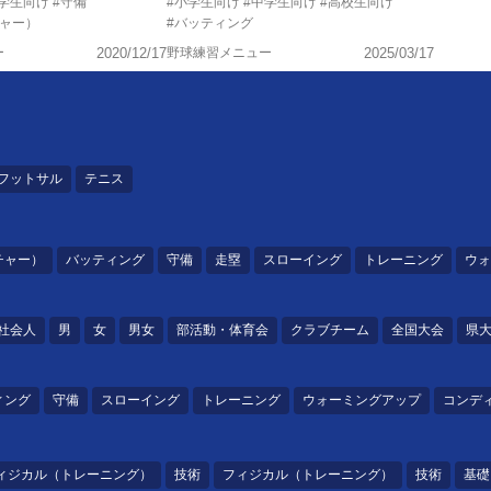
中学生向け
#守備
#小学生向け
#中学生向け
#高校生向け
チャー）
#バッティング
ー
2020/12/17
野球練習メニュー
2025/03/17
フットサル
テニス
チャー）
バッティング
守備
走塁
スローイング
トレーニング
ウォ
社会人
男
女
男女
部活動・体育会
クラブチーム
全国大会
県
ィング
守備
スローイング
トレーニング
ウォーミングアップ
コンデ
ィジカル（トレーニング）
技術
フィジカル（トレーニング）
技術
基礎