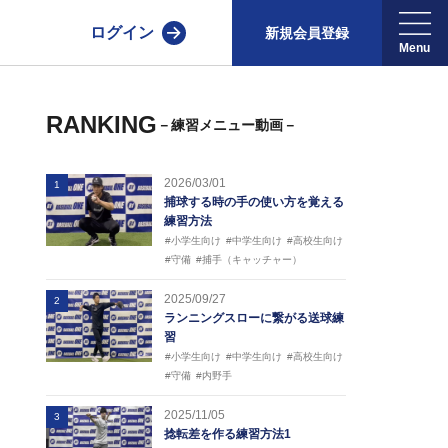
ログイン
新規会員登録
RANKING
－練習メニュー動画－
2026/03/01
1
捕球する時の手の使い方を覚える
練習方法
#小学生向け
#中学生向け
#高校生向け
#守備
#捕手（キャッチャー）
2025/09/27
2
ランニングスローに繋がる送球練
習
#小学生向け
#中学生向け
#高校生向け
#守備
#内野手
2025/11/05
3
捻転差を作る練習方法1