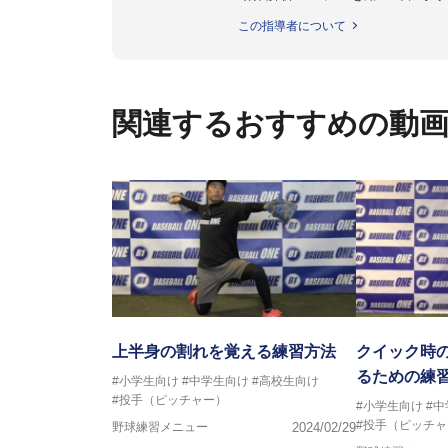
個人はもちろんのこと、中・高・
この指導者について
関連するおすすめの動
上半身の割れを覚える練習方法
クイック時の
るための練
#小学生向け
#中学生向け
#高校生向け
#投手（ピッチャー）
#小学生向け
#
#投手（ピッチャ
野球練習メニュー
2024/02/29