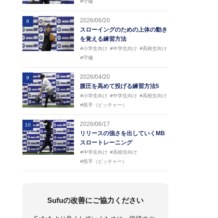
#守備
2026/06/20
8
スローイングのための上体の動き
を覚える練習方法
#小学生向け
#中学生向け
#高校生向け
#守備
2026/04/20
9
腹圧を高めて投げる練習方法5
#小学生向け
#中学生向け
#高校生向け
#投手（ピッチャー）
2026/06/17
10
リリースの強さを出していくMB
スロートレーニング
#中学生向け
#高校生向け
#投手（ピッチャー）
Sufuの改善にご協力ください