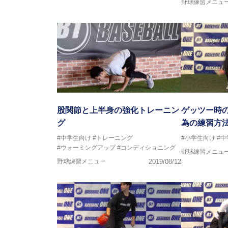
野球練習メニュ
股関節と上半身の強化トレーニン
ゲッツー時
グ
為の練習方
#中学生向け
#トレーニング
#小学生向け
#
#ウォーミングアップ
#コンディショニング
野球練習メニュ
野球練習メニュー
2019/08/12