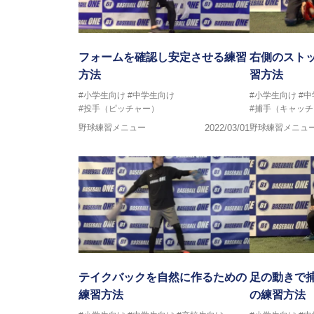
フォームを確認し安定させる練習
右側のスト
方法
習方法
#小学生向け
#中学生向け
#小学生向け
#
#投手（ピッチャー）
#捕手（キャッ
野球練習メニュー
2022/03/01
野球練習メニュ
テイクバックを自然に作るための
足の動きで
練習方法
の練習方法