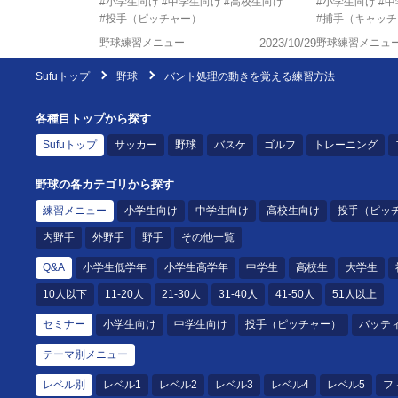
#小学生向け
#中学生向け
#高校生向け
#小学生向け
#
#投手（ピッチャー）
#捕手（キャッ
野球練習メニュー
2023/10/29
野球練習メニュ
Sufuトップ
野球
バント処理の動きを覚える練習方法
各種目トップから探す
Sufuトップ
サッカー
野球
バスケ
ゴルフ
トレーニング
野球の各カテゴリから探す
練習メニュー
小学生向け
中学生向け
高校生向け
投手（ピッ
内野手
外野手
野手
その他一覧
Q&A
小学生低学年
小学生高学年
中学生
高校生
大学生
10人以下
11-20人
21-30人
31-40人
41-50人
51人以上
セミナー
小学生向け
中学生向け
投手（ピッチャー）
バッテ
テーマ別メニュー
レベル別
レベル1
レベル2
レベル3
レベル4
レベル5
フ