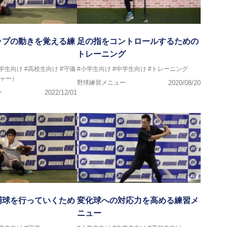
ップの動きを覚える練
足の指をコントロールするための
トレーニング
中学生向け
#高校生向け
#守備
#小学生向け
#中学生向け
#トレーニング
チャー）
野球練習メニュー
2020/08/20
ー
2022/12/01
捕球を行っていくため
変化球への対応力を高める練習メ
ニュー