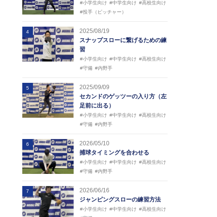
#小学生向け
#中学生向け
#高校生向け
#投手（ピッチャー）
2025/08/19
4
スナップスローに繋げるための練
習
#小学生向け
#中学生向け
#高校生向け
#守備
#内野手
2025/09/09
5
セカンドのゲッツーの入り方（左
足前に出る）
#小学生向け
#中学生向け
#高校生向け
#守備
#内野手
2026/05/10
6
捕球タイミングを合わせる
#小学生向け
#中学生向け
#高校生向け
#守備
#内野手
2026/06/16
7
ジャンピングスローの練習方法
#小学生向け
#中学生向け
#高校生向け