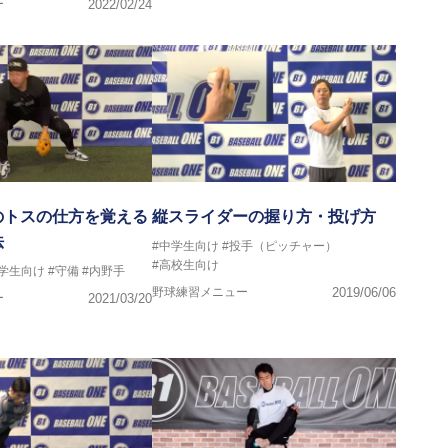
ー
2022/02/24
のトスの仕方を覚える
縦スライダーの握り方・投げ方
法
#中学生向け
#投手（ピッチャー）
#高校生向け
中学生向け
#守備
#内野手
野球練習メニュー
2019/06/06
ー
2021/03/20