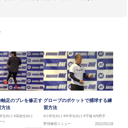
大学のチームサポートも実施。
画
軸足のブレを修正す
グローブのポケットで捕球する練
習方法
習方法
中学生向け
#高校生向け
#小学生向け
#中学生向け
#守備
#内野手
ー）
野球練習メニュー
2021/01/18