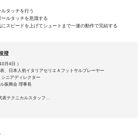
ールタッチを行う
ボールタッチを意識する
気にスピードを上げてシュートまで一連の動作で完結する
根澄
相根 澄（さがね きよし、1973年10月4日 ）
表、日本人初イタリアセリエＡフットサルプレーヤー
 シニアディレクター
ル振興会 理事長
日本代表テクニカルスタッフ
ルスタッフ
ゴいわて花巻 監督
ーレフットサルクラブ 監督
ーレ仙台 強化部長
スポーツゼビオFリーグアンバサダー
画
トサルチームＳＤ（総監督）