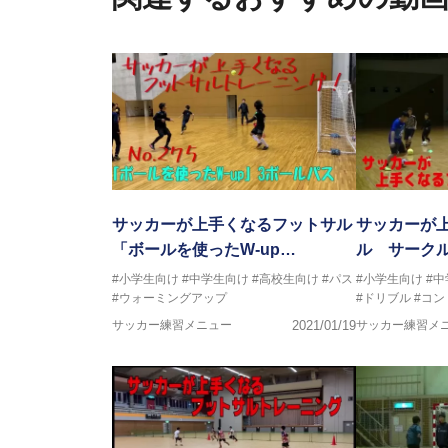
サッカーが上手くなるために始め
今までと比べ物にならない位サ
ットサル選手となる
そのフットサルで、日本代表、
子供たちに伝えさせて頂く為に今
サッカーが上手くなるフットサル
サッカーが
「ボールを使ったW-up…
ル サークル
#小学生向け
#中学生向け
#高校生向け
#パス
#小学生向け
#
#ウォーミングアップ
#ドリブル
#コン
サッカー練習メニュー
2021/01/19
サッカー練習メ