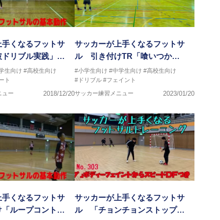
上手くなるフットサ
サッカーが上手くなるフットサ
破ドリブル実践」…
ル 引き付けTR「喰いつか…
中学生向け
#高校生向け
#小学生向け
#中学生向け
#高校生向け
ート
#ドリブル
#フェイント
ニュー
2018/12/20
サッカー練習メニュー
2023/01/20
上手くなるフットサ
サッカーが上手くなるフットサ
け「ループコント…
ル 「チョンチョンストップ…