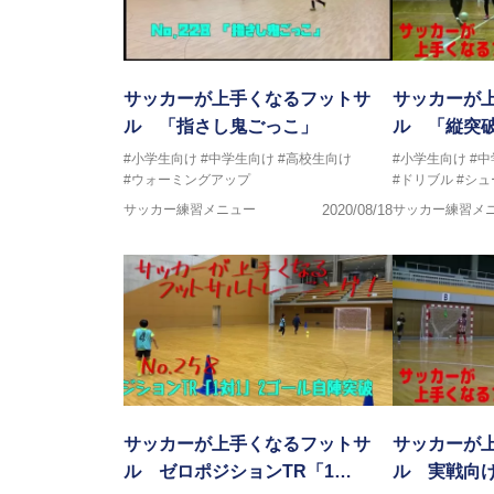
サッカーが上手くなるフットサ
サッカーが
ル 「指さし鬼ごっこ」
ル 「縦突
#小学生向け
#中学生向け
#高校生向け
#小学生向け
#
#ウォーミングアップ
#ドリブル
#シュ
サッカー練習メニュー
2020/08/18
サッカー練習メ
サッカーが上手くなるフットサ
サッカーが
ル ゼロポジションTR「1…
ル 実戦向