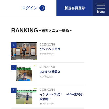
ログイン
新規会員登録
RANKING
－練習メニュー動画－
2025/12/19
1
ワンハンドロウ
#中学生向け
2026/01/20
2
あおむけ呼吸２
#小学生向け
2026/03/14
3
インターバル走！ ~80m走&完
全休息~
#小学生向け