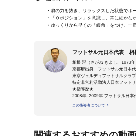
・肩の力を抜き、リラックスした状態でボ
・「０ポジション」を意識し、常に細かな
・ゆっくりから早くの「緩急」をつけ、一
フットサル元日本代表 相
京都府出身 フットサル元日本代
東京ヴェルディフットサルクラブ
特定非営利活動法人日本フットサ
★指導歴★
2008年- 2009年 フットサル
2008年- 2011年 JFAスペシャ
この指導者について
2011年 - 2012年 ステラミー
2012年 - 2014年 湘南ベルマ
2014年 - 2015年 ヴォスクオ
2015年 - 2017年 スーパー
関連するおすすめの動
2020年 -東京ヴェルディフッ