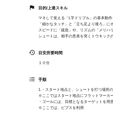
目的/上達スキル
マネして覚える「L字ドリブル」の基本動作
「細かなタッチ」と「立ち足より後ろ」に
スピードに「緩急」や、リズムの「メリハ
シュートは、相手の意表を突くトウキック
目安所要時間
１０分
手順
1.
・スタート地点と、シュートを打つ場所
※ここではスタート地点にフラットマーカ
・ゴールには、目標となるターゲットを用
※ここでは、ビブスを利用