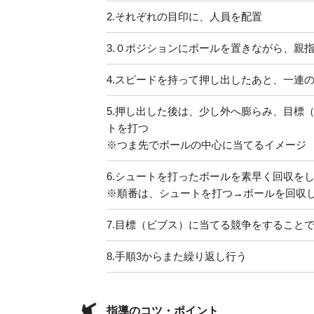
2.
それぞれの目印に、人員を配置
3.
０ポジションにボールを置きながら、親
4.
スピードを持って押し出したあと、一連
5.
押し出した後は、少し外へ膨らみ、目標
トを打つ
※つま先でボールの中心に当てるイメージ
6.
シュートを打ったボールを素早く回収を
※順番は、シュートを打つ→ボールを回収
7.
目標（ビブス）に当てる競争をすること
8.
手順3からまた繰り返し行う
指導のコツ・ポイント