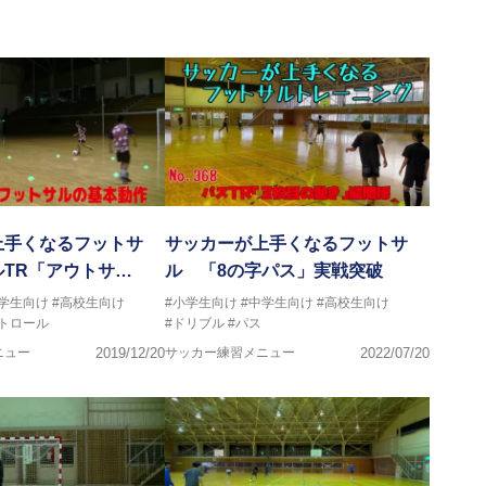
たフットサル
ッカーが上手くなり、その過程でフットサルの奥深さに魅了されフ
イタリアセリエＡでプレーをするまでになった経験を、より多くの
回参加させていただきました
上手くなるフットサ
サッカーが上手くなるフットサ
TR「アウトサ…
ル 「8の字パス」実戦突破
中学生向け
#高校生向け
#小学生向け
#中学生向け
#高校生向け
トロール
#ドリブル
#パス
ニュー
2019/12/20
サッカー練習メニュー
2022/07/20