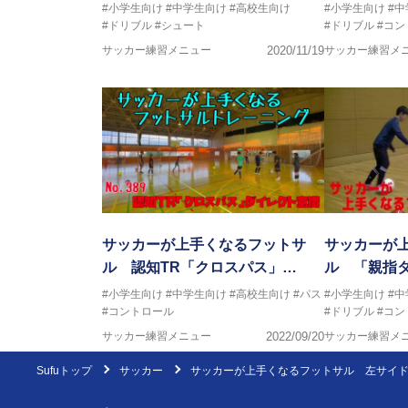
#小学生向け
#中学生向け
#高校生向け
#小学生向け
#
#ドリブル
#シュート
#ドリブル
#コン
サッカー練習メニュー
2020/11/19
サッカー練習メ
サッカーが上手くなるフットサ
サッカーが
ル 認知TR「クロスパス」…
ル 「親指タ
#小学生向け
#中学生向け
#高校生向け
#パス
#小学生向け
#
#コントロール
#ドリブル
#コン
サッカー練習メニュー
2022/09/20
サッカー練習メ
Sufuトップ
サッカー
サッカーが上手くなるフットサル 左サイ