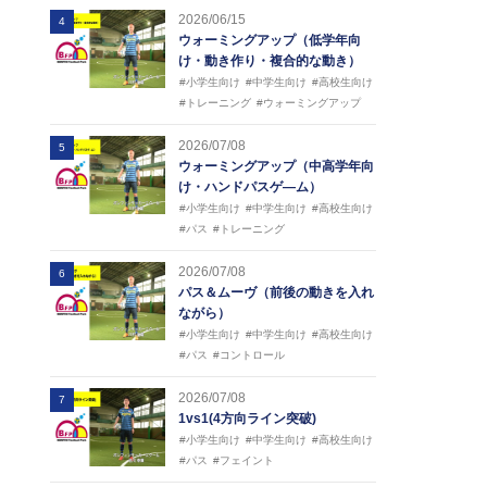
2026/06/15
4
ウォーミングアップ（低学年向
け・動き作り・複合的な動き）
#小学生向け
#中学生向け
#高校生向け
#トレーニング
#ウォーミングアップ
2026/07/08
5
ウォーミングアップ（中高学年向
け・ハンドパスゲ―ム）
#小学生向け
#中学生向け
#高校生向け
#パス
#トレーニング
2026/07/08
6
パス＆ムーヴ（前後の動きを入れ
ながら）
#小学生向け
#中学生向け
#高校生向け
#パス
#コントロール
2026/07/08
7
1vs1(4方向ライン突破)
#小学生向け
#中学生向け
#高校生向け
#パス
#フェイント