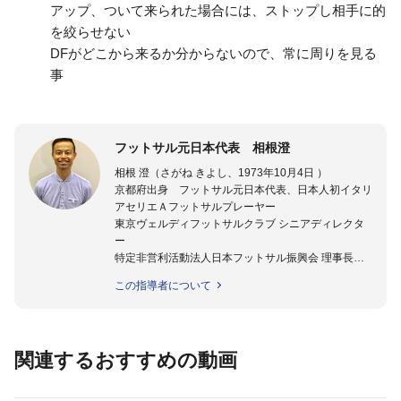
アップ、ついて来られた場合には、ストップし相手に的
を絞らせない
DFがどこから来るか分からないので、常に周りを見る
事
フットサル元日本代表 相根澄
相根 澄（さがね きよし、1973年10月4日 ）
京都府出身 フットサル元日本代表、日本人初イタリ
アセリエＡフットサルプレーヤー
東京ヴェルディフットサルクラブ シニアディレクタ
ー
特定非営利活動法人日本フットサル振興会 理事長
★指導歴★
この指導者について
2008年- 2009年 フットサル日本代表テクニカルスタ
ッフ
2008年- 2011年 JFAスペシャルスタッフ
2011年 - 2012年 ステラミーゴいわて花巻 監督
関連するおすすめの動画
2012年 - 2014年 湘南ベルマーレフットサルクラブ 監
督
2014年 - 2015年 ヴォスクオーレ仙台 強化部長