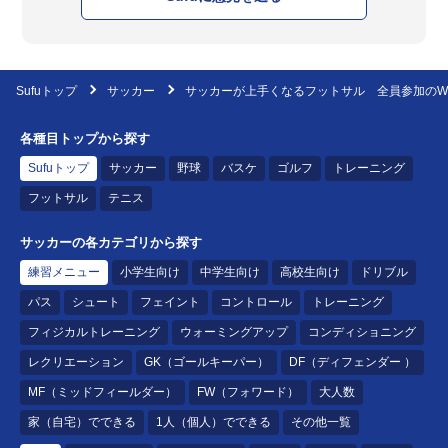
Sufuトップ
サッカー
サッカーが上手くなるフットサル 全員参加のW
各種目トップから探す
Sufuトップ
サッカー
野球
バスケ
ゴルフ
トレーニング
フットサル
テニス
サッカーの各カテゴリから探す
練習メニュー
小学生向け
中学生向け
高校生向け
ドリブル
パス
シュート
フェイント
コントロール
トレーニング
フィジカルトレーニング
ウォーミングアップ
コンディショニング
レクリエーション
GK（ゴールキーパー）
DF（ディフェンダー ）
MF（ミッドフィールダー）
FW（フォワード）
大人数
家（自宅）でできる
1人（個人）でできる
その他一覧