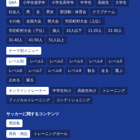
Q&A
小学生低学年
小学生高学年
中学生
高校生
大学生
社会人
男
女
男女
部活動・体育会
クラブチーム
その他
全国大会
県大会
市区町村大会（上位）
市区町村大会（下位）
個人
10人以下
11-20人
21-30人
31-40人
41-50人
51人以上
テーマ別メニュー
レベル別
レベル1
レベル2
レベル3
レベル4
レベル5
レベル6
レベル7
レベル8
レベル9
観る
走る
運ぶ
止める
蹴る
オンライントレーナー
中学生向け
高校生向け
トレーニング
フィジカルトレーニング
コンディショニング
サッカーに関するコンテンツ
用語集
用具・用品
トレーニングボール