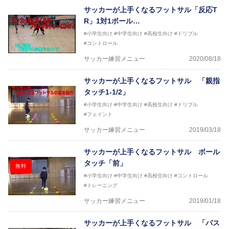
2015年 - 2017年 スーパースポーツゼビオFリーグア
サッカーが上手くなるフットサル「反応T
ンバサダー
R」1対1ボール…
2020年 -東京ヴェルディフットサルチームＳＤ（総監
#小学生向け
#中学生向け
#高校生向け
#ドリブル
督）
#コントロール
サッカーが上手くなるために始めたフットサル
今までと比べ物にならない位サッカーが上手くなり、
サッカー練習メニュー
2020/08/18
その過程でフットサルの奥深さに魅了されフットサル
選手となる
サッカーが上手くなるフットサル 「親指
そのフットサルで、日本代表、イタリアセリエＡでプ
タッチ1-1/2」
レーをするまでになった経験を、より多くの子供たち
に伝えさせて頂く為に今回参加させていただきました
#小学生向け
#中学生向け
#高校生向け
#ドリブル
#フェイント
サッカー練習メニュー
2019/03/18
サッカーが上手くなるフットサル ボール
タッチ「前」
無料
#小学生向け
#中学生向け
#高校生向け
#コントロール
#トレーニング
サッカー練習メニュー
2019/01/18
サッカーが上手くなるフットサル 「パス