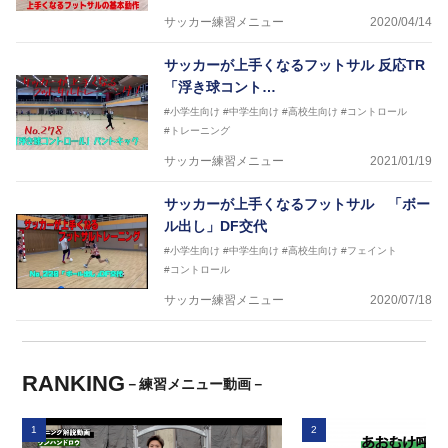
サッカー練習メニュー
2020/04/14
サッカーが上手くなるフットサル 反応TR
「浮き球コント…
#小学生向け
#中学生向け
#高校生向け
#コントロール
#トレーニング
サッカー練習メニュー
2021/01/19
サッカーが上手くなるフットサル 「ボー
ル出し」DF交代
#小学生向け
#中学生向け
#高校生向け
#フェイント
#コントロール
サッカー練習メニュー
2020/07/18
RANKING
－練習メニュー動画－
1
2