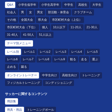
Q&A
小学生低学年
小学生高学年
中学生
高校生
大学生
社会人
男
女
男女
部活動・体育会
クラブチーム
その他
全国大会
県大会
市区町村大会（上位）
市区町村大会（下位）
個人
10人以下
11-20人
21-30人
31-40人
41-50人
51人以上
テーマ別メニュー
レベル別
レベル1
レベル2
レベル3
レベル4
レベル5
レベル6
レベル7
レベル8
レベル9
観る
走る
運ぶ
止める
蹴る
オンライントレーナー
中学生向け
高校生向け
トレーニング
フィジカルトレーニング
コンディショニング
サッカーに関するコンテンツ
用語集
用具・用品
トレーニングボール