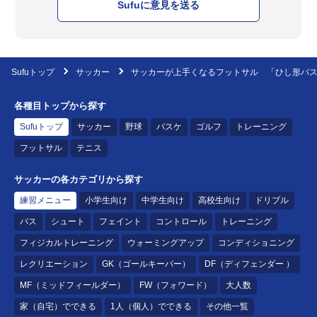
Sufuに意見を送る
Sufuトップ
サッカー
サッカーが上手くなるフットサル 「ひし形パ
各種目トップから探す
Sufuトップ
サッカー
野球
バスケ
ゴルフ
トレーニング
フットサル
テニス
サッカーの各カテゴリから探す
練習メニュー
小学生向け
中学生向け
高校生向け
ドリブル
パス
シュート
フェイント
コントロール
トレーニング
フィジカルトレーニング
ウォーミングアップ
コンディショニング
レクリエーション
GK（ゴールキーパー）
DF（ディフェンダー ）
MF（ミッドフィールダー）
FW（フォワード）
大人数
家（自宅）でできる
1人（個人）でできる
その他一覧