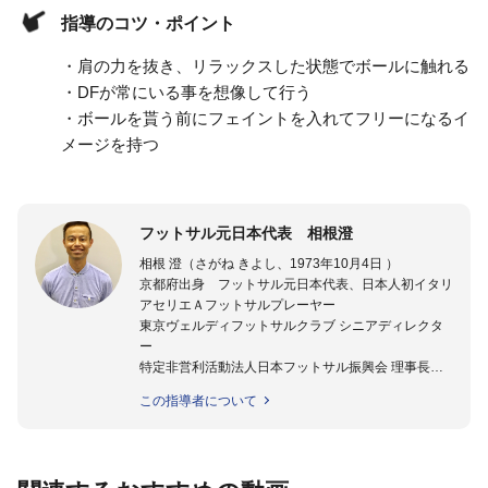
指導のコツ・ポイント
・肩の力を抜き、リラックスした状態でボールに触れる
・DFが常にいる事を想像して行う
・ボールを貰う前にフェイントを入れてフリーになるイ
メージを持つ
フットサル元日本代表 相根澄
相根 澄（さがね きよし、1973年10月4日 ）
京都府出身 フットサル元日本代表、日本人初イタリ
アセリエＡフットサルプレーヤー
東京ヴェルディフットサルクラブ シニアディレクタ
ー
特定非営利活動法人日本フットサル振興会 理事長
★指導歴★
この指導者について
2008年- 2009年 フットサル日本代表テクニカルスタ
ッフ
2008年- 2011年 JFAスペシャルスタッフ
2011年 - 2012年 ステラミーゴいわて花巻 監督