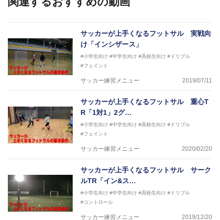
関連するおすすめの動画
2012年 - 2014年 湘南ベルマーレフットサルクラブ 監
督
2014年 - 2015年 ヴォスクオーレ仙台 強化部長
2015年 - 2017年 スーパースポーツゼビオFリーグア
サッカーが上手くなるフットサル 実戦向
ンバサダー
け「インシザース」
2020年 -東京ヴェルディフットサルチームＳＤ（総監
#小学生向け
#中学生向け
#高校生向け
#ドリブル
督）
#フェイント
サッカーが上手くなるために始めたフットサル
今までと比べ物にならない位サッカーが上手くなり、
サッカー練習メニュー
2019/07/11
その過程でフットサルの奥深さに魅了されフットサル
選手となる
サッカーが上手くなるフットサル 重心T
そのフットサルで、日本代表、イタリアセリエＡでプ
R「1対1」2グ…
レーをするまでになった経験を、より多くの子供たち
に伝えさせて頂く為に今回参加させていただきました
#小学生向け
#中学生向け
#高校生向け
#ドリブル
#フェイント
サッカー練習メニュー
2020/02/20
サッカーが上手くなるフットサル サーク
ルTR「イン&ス…
#小学生向け
#中学生向け
#高校生向け
#ドリブル
#コントロール
サッカー練習メニュー
2019/12/20