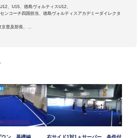
12、U15、徳島ヴォルティスU12、
センコーチ四国担当、徳島ヴォルティスアカデミーダイレクタ
東京普及部長、
会インストラクター(FC東京コース)
ラル・日本サッカー協会公認キッズリーダーチーフインストラク
画
マー女子フットサル代表監督
ストラクター、AFC（アジアサッカー連盟）フットサルインスト
イセンス・JFA公認フットサルB級コーチライセンス
VIGORE 監督
ダウン 基礎編
右サイド1対1＋サーバー 条件付