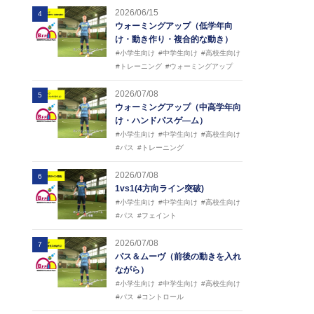
2026/06/15
4
ウォーミングアップ（低学年向
け・動き作り・複合的な動き）
#小学生向け
#中学生向け
#高校生向け
#トレーニング
#ウォーミングアップ
2026/07/08
5
ウォーミングアップ（中高学年向
け・ハンドパスゲ―ム）
#小学生向け
#中学生向け
#高校生向け
#パス
#トレーニング
2026/07/08
6
1vs1(4方向ライン突破)
#小学生向け
#中学生向け
#高校生向け
#パス
#フェイント
2026/07/08
7
パス＆ムーヴ（前後の動きを入れ
ながら）
#小学生向け
#中学生向け
#高校生向け
#パス
#コントロール