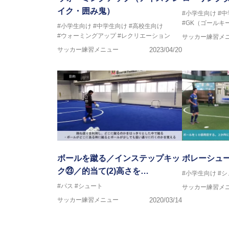
【資格】
イク・囲み鬼）
#小学生向け
#
日本サッカー協会公認B級ライセ
#GK（ゴールキ
#小学生向け
#中学生向け
#高校生向け
#ウォーミングアップ
#レクリエーション
サッカー練習メ
※全コーチボンフィンサッカース
サッカー練習メニュー
2023/04/20
ボールを蹴る／インステップキッ
ボレーシュ
ク㉓／的当て(2)高さを…
#小学生向け
#シ
#パス
#シュート
サッカー練習メ
サッカー練習メニュー
2020/03/14