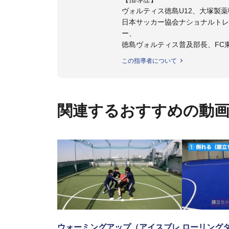
ヴォルティス徳島U12、大塚製薬U
日本サッカー協会ナショナルトレ
ー、
徳島ヴォルティス普及部長、FC
日本サッカー協会公認B級養成講習
この指導者について
【資格】
日本サッカー協会公認A級ジェネ
ター
関連するおすすめの動
フットサル監修：小西 鉄平
【指導歴】
FリーグU23選抜監督、ミャン
日本サッカー協会フットサルイン
ラクター
【資格】
JFA公認A級コーチジェネラルラ
横山 哲久
【指導歴】
ASV ペスカドーラ町田 監督、FC 
ウォーミングアップ（アイスブレ
ローリング