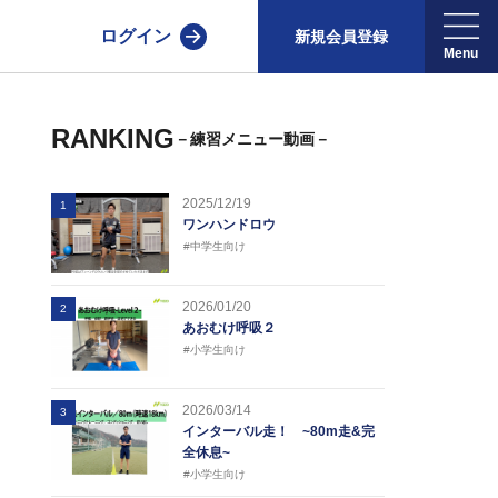
ログイン
新規会員登録
RANKING
－練習メニュー動画－
2025/12/19
1
ワンハンドロウ
#中学生向け
2026/01/20
2
あおむけ呼吸２
#小学生向け
2026/03/14
3
インターバル走！ ~80m走&完
全休息~
#小学生向け