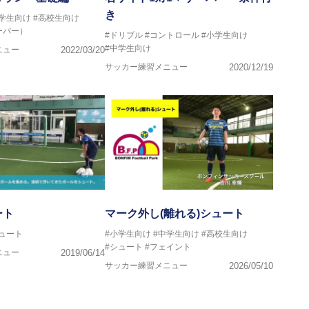
き
中学生向け
#高校生向け
ンス・日本サッカー協会公認フットサルB級ライセンス
ーパー）
#ドリブル
#コントロール
#小学生向け
#中学生向け
ニュー
2022/03/20
クール所属
サッカー練習メニュー
2020/12/19
ート
マーク外し(離れる)シュート
ュート
#小学生向け
#中学生向け
#高校生向け
#シュート
#フェイント
ニュー
2019/06/14
サッカー練習メニュー
2026/05/10