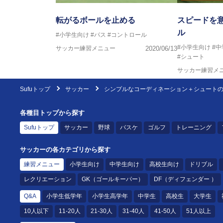
転がるボールを止める
スピードを
ル
#小学生向け
#パス
#コントロール
#小学生向け
#
サッカー練習メニュー
2020/06/13
#シュート
サッカー練習メ
Sufuトップ
サッカー
シンプルなコーディネーション＋シュート
各種目トップから探す
Sufuトップ
サッカー
野球
バスケ
ゴルフ
トレーニング
サッカーの各カテゴリから探す
練習メニュー
小学生向け
中学生向け
高校生向け
ドリブル
レクリエーション
GK（ゴールキーパー）
DF（ディフェンダー ）
Q&A
小学生低学年
小学生高学年
中学生
高校生
大学生
10人以下
11-20人
21-30人
31-40人
41-50人
51人以上