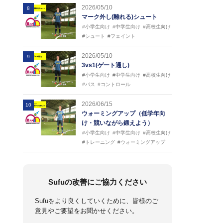
2026/05/10
8
マーク外し(離れる)シュート
#小学生向け
#中学生向け
#高校生向け
#シュート
#フェイント
2026/05/10
9
3vs1(ゲート通し)
#小学生向け
#中学生向け
#高校生向け
#パス
#コントロール
2026/06/15
10
ウォーミングアップ（低学年向
け・競いながら鍛えよう）
#小学生向け
#中学生向け
#高校生向け
#トレーニング
#ウォーミングアップ
Sufuの改善にご協力ください
Sufuをより良くしていくために、皆様のご
意見やご要望をお聞かせください。