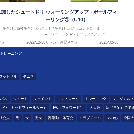
意識したシュートドリ
ウォーミングアップ・ボールフィ
ーリング①（U10）
中学生向け
#高校生向け
#パス
#小学生向け
#パス
#コントロール
#トレーニング
#ウォーミングアップ
ニュー
2022/12/20
サッカー練習メニュー
2025/02/08
のトレーニング
フットサル
テニス
パス
シュート
フェイント
コントロール
トレーニング
フィジカルト
MF（ミッドフィールダー）
FW（フォワード）
大人数
家（自宅）でで
社会人
男
女
男女
部活動・体育会
クラブチーム
その他
全国