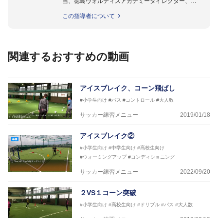
当、徳島ヴォルティスアカデミーダイレクター、
徳島ヴォルティス普及部長、FC東京普及部長、
この指導者について
日本サッカー協会公認B級養成講習会インストラクタ
ー(FC東京コース)
【資格】
日本サッカー協会公認A級ジェネラル・日本サッカー
関連するおすすめの動画
協会公認キッズリーダーチーフインストラクター
フットサル監修：小西 鉄平
【指導歴】
アイスブレイク、コーン飛ばし
FリーグU23選抜監督、ミャンマー女子フットサル代
#小学生向け
#パス
#コントロール
#大人数
表監督
日本サッカー協会フットサルインストラクター、AFC
サッカー練習メニュー
2019/01/18
（アジアサッカー連盟）フットサルインストラクター
【資格】
アイスブレイク②
JFA公認A級コーチジェネラルライセンス・JFA公認フ
#小学生向け
#中学生向け
#高校生向け
ットサルB級コーチライセンス
#ウォーミングアップ
#コンディショニング
横山 哲久
サッカー練習メニュー
2022/09/20
【指導歴】
ASV ペスカドーラ町田 監督、FC VIGORE 監督
２VS１コーン突破
【資格】
日本サッカー協会公認B級ライセンス・日本サッカー
#小学生向け
#高校生向け
#ドリブル
#パス
#大人数
協会公認フットサルB級ライセンス