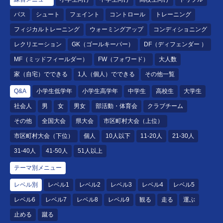
パス
シュート
フェイント
コントロール
トレーニング
フィジカルトレーニング
ウォーミングアップ
コンディショニング
レクリエーション
GK（ゴールキーパー）
DF（ディフェンダー ）
MF（ミッドフィールダー）
FW（フォワード）
大人数
家（自宅）でできる
1人（個人）でできる
その他一覧
Q&A
小学生低学年
小学生高学年
中学生
高校生
大学生
社会人
男
女
男女
部活動・体育会
クラブチーム
その他
全国大会
県大会
市区町村大会（上位）
市区町村大会（下位）
個人
10人以下
11-20人
21-30人
31-40人
41-50人
51人以上
テーマ別メニュー
レベル別
レベル1
レベル2
レベル3
レベル4
レベル5
レベル6
レベル7
レベル8
レベル9
観る
走る
運ぶ
止める
蹴る