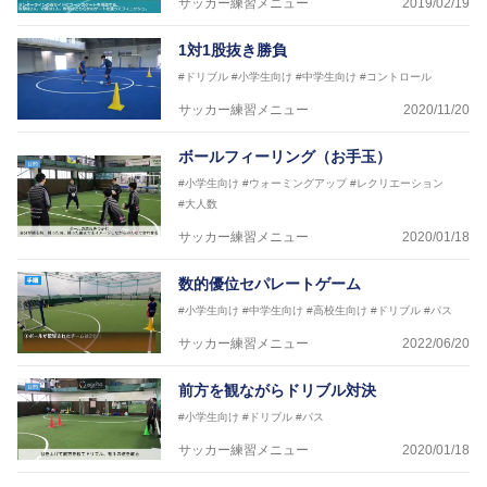
サッカー練習メニュー
2019/02/19
※全コーチボンフィンサッカースクール所属
1対1股抜き勝負
#ドリブル
#小学生向け
#中学生向け
#コントロール
サッカー練習メニュー
2020/11/20
ボールフィーリング（お手玉）
#小学生向け
#ウォーミングアップ
#レクリエーション
#大人数
サッカー練習メニュー
2020/01/18
数的優位セパレートゲーム
#小学生向け
#中学生向け
#高校生向け
#ドリブル
#パス
サッカー練習メニュー
2022/06/20
前方を観ながらドリブル対決
#小学生向け
#ドリブル
#パス
サッカー練習メニュー
2020/01/18