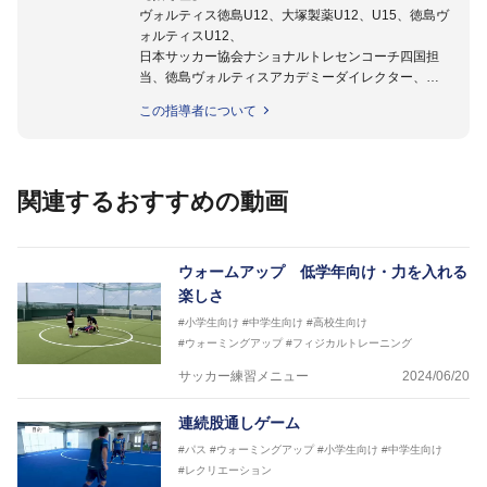
ヴォルティス徳島U12、大塚製薬U12、U15、徳島ヴ
ォルティスU12、
日本サッカー協会ナショナルトレセンコーチ四国担
当、徳島ヴォルティスアカデミーダイレクター、
徳島ヴォルティス普及部長、FC東京普及部長、
この指導者について
日本サッカー協会公認B級養成講習会インストラクタ
ー(FC東京コース)
【資格】
日本サッカー協会公認A級ジェネラル・日本サッカー
関連するおすすめの動画
協会公認キッズリーダーチーフインストラクター
フットサル監修：小西 鉄平
【指導歴】
ウォームアップ 低学年向け・力を入れる
FリーグU23選抜監督、ミャンマー女子フットサル代
楽しさ
表監督
#小学生向け
#中学生向け
#高校生向け
日本サッカー協会フットサルインストラクター、AFC
#ウォーミングアップ
#フィジカルトレーニング
（アジアサッカー連盟）フットサルインストラクター
【資格】
サッカー練習メニュー
2024/06/20
JFA公認A級コーチジェネラルライセンス・JFA公認フ
ットサルB級コーチライセンス
連続股通しゲーム
横山 哲久
#パス
#ウォーミングアップ
#小学生向け
#中学生向け
【指導歴】
#レクリエーション