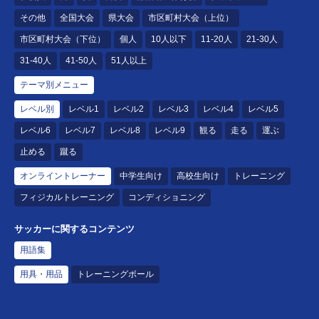
その他
全国大会
県大会
市区町村大会（上位）
市区町村大会（下位）
個人
10人以下
11-20人
21-30人
31-40人
41-50人
51人以上
テーマ別メニュー
レベル別
レベル1
レベル2
レベル3
レベル4
レベル5
レベル6
レベル7
レベル8
レベル9
観る
走る
運ぶ
止める
蹴る
オンライントレーナー
中学生向け
高校生向け
トレーニング
フィジカルトレーニング
コンディショニング
サッカーに関するコンテンツ
用語集
用具・用品
トレーニングボール