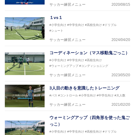
ASV ペスカドーラ町田 監督、FC VIGORE 監督
サッカー練習メニュー
2020/08/15
【資格】
日本サッカー協会公認B級ライセンス・日本サッカー
１vs１
協会公認フットサルB級ライセンス
#小学生向け
#中学生向け
#高校生向け
#ドリブル
※全コーチボンフィンサッカースクール所属
#シュート
サッカー練習メニュー
2024/04/20
コーディネーション（マス移動鬼ごっこ）
#小学生向け
#中学生向け
#高校生向け
#ウォーミングアップ
#コンディショニング
サッカー練習メニュー
2023/05/20
3人目の動きを意識したトレーニング
#パス
#コントロール
#小学生向け
#中学生向け
#大人数
サッカー練習メニュー
2021/02/20
ウォーミングアップ（四角形を使った鬼ご
っこ）
#小学生向け
#中学生向け
#高校生向け
#ドリブル