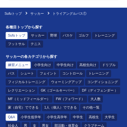
Sufuトップ
サッカー
トライアングルパス①
各種目トップから探す
Sufuトップ
サッカー
野球
バスケ
ゴルフ
トレーニング
フットサル
テニス
サッカーの各カテゴリから探す
練習メニュー
小学生向け
中学生向け
高校生向け
ドリブル
パス
シュート
フェイント
コントロール
トレーニング
フィジカルトレーニング
ウォーミングアップ
コンディショニング
レクリエーション
GK（ゴールキーパー）
DF（ディフェンダー ）
MF（ミッドフィールダー）
FW（フォワード）
大人数
家（自宅）でできる
1人（個人）でできる
その他一覧
Q&A
小学生低学年
小学生高学年
中学生
高校生
大学生
社会人
男
女
男女
部活動・体育会
クラブチーム