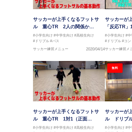
サッカーが上手くなるフットサ
サッカーが
ル 重心TR 2人の関係か…
「反応TR」
#小学生向け
#中学生向け
#高校生向け
#小学生向け
#
#ドリブル
#パス
#ドリブル
#コン
サッカー練習メニュー
2020/04/14
サッカー練習メ
無料
サッカーが上手くなるフットサ
サッカーが
ル 重心TR 1対1（正面…
ル ドリブ
#小学生向け
#中学生向け
#高校生向け
#小学生向け
#