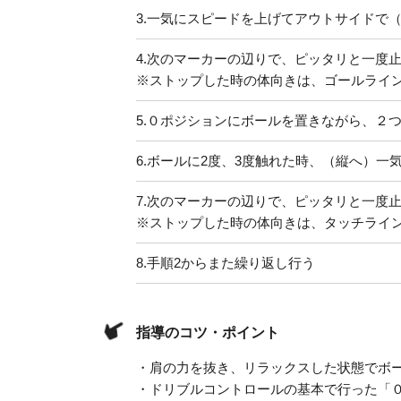
3.
一気にスピードを上げてアウトサイドで
4.
次のマーカーの辺りで、ピッタリと一度
※ストップした時の体向きは、ゴールライ
5.
０ポジションにボールを置きながら、２
6.
ボールに2度、3度触れた時、（縦へ）一
7.
次のマーカーの辺りで、ピッタリと一度
※ストップした時の体向きは、タッチライ
8.
手順2からまた繰り返し行う
指導のコツ・ポイント
・肩の力を抜き、リラックスした状態でボ
・ドリブルコントロールの基本で行った「