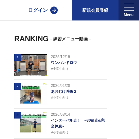
ログイン
新規会員登録
RANKING
－練習メニュー動画－
2025/12/19
1
ワンハンドロウ
#中学生向け
2026/01/20
2
あおむけ呼吸２
#小学生向け
2026/03/14
3
インターバル走！ ~80m走&完
全休息~
#小学生向け