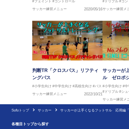
#フェイント
#コントロール
#ドリブル
#コン
サッカー練習メニュー
2020/05/16
サッカー練習メ
判断TR「クロスパス」リフティ
サッカーが
ングパス
ル ゼロポジ
#小学生向け
#中学生向け
#高校生向け
#パス
#小学生向け
#
#ドリブル
#シュ
サッカー練習メニュー
2022/10/21
サッカー練習メ
Sufuトップ
サッカー
サッカーが上手くなるフットサル 応用編「
各種目トップから探す