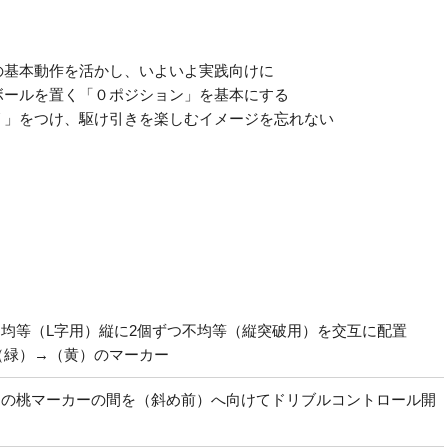
の基本動作を活かし、いよいよ実践向けに
ボールを置く「０ポジション」を基本にする
リ」をつけ、駆け引きを楽しむイメージを忘れない
均等（L字用）縦に2個ずつ不均等（縦突破用）を交互に配置
（緑）→（黄）のマーカー
つの桃マーカーの間を（斜め前）へ向けてドリブルコントロール開