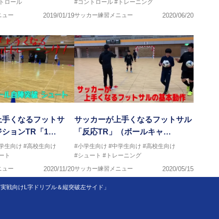
トロール
#コントロール
#トレーニング
ニュー
2019/01/19
サッカー練習メニュー
2020/06/20
上手くなるフットサ
サッカーが上手くなるフットサル
ションTR「1…
「反応TR」（ボールキャ…
中学生向け
#高校生向け
#小学生向け
#中学生向け
#高校生向け
ート
#シュート
#トレーニング
ニュー
2020/11/20
サッカー練習メニュー
2020/05/15
実戦向けL字ドリブル＆縦突破左サイド」