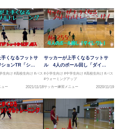
ッカーが上手くなり、その過程でフットサルの奥深さに魅了されフ
イタリアセリエＡでプレーをするまでになった経験を、より多くの
回参加させていただきました
上手くなるフットサ
サッカーが上手くなるフットサ
ションTR「シ…
ル 4人のボール回し「ダイ…
中学生向け
#高校生向け
#パス
#小学生向け
#中学生向け
#高校生向け
#パス
#ウォーミングアップ
ニュー
2021/11/18
サッカー練習メニュー
2020/11/19