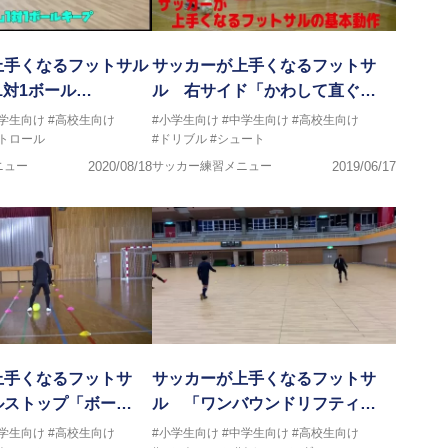
上手くなるフットサル
サッカーが上手くなるフットサ
1対1ボール…
ル 右サイド「かわして直ぐ…
中学生向け
#高校生向け
#小学生向け
#中学生向け
#高校生向け
トロール
#ドリブル
#シュート
ニュー
2020/08/18
サッカー練習メニュー
2019/06/17
上手くなるフットサ
サッカーが上手くなるフットサ
ルストップ「ボー…
ル 「ワンバウンドリフティ…
中学生向け
#高校生向け
#小学生向け
#中学生向け
#高校生向け