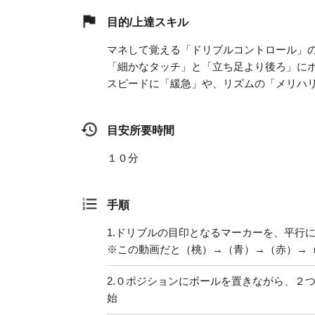
目的/上達スキル
マネして覚える「ドリブルコントロール」
「細かなタッチ」と「立ち足より後ろ」に
スピードに「緩急」や、リズムの「メリハ
目安所要時間
１０分
手順
1.
ドリブルの目印となるマーカーを、平行に
※この動画だと（桃）→（青）→（赤）→
2.
０ポジションにボールを置きながら、２
始