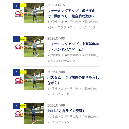
2026/06/15
4
ウォーミングアップ（低学年向
け・動き作り・複合的な動き）
#小学生向け
#中学生向け
#高校生向け
#トレーニング
#ウォーミングアップ
2026/07/08
5
ウォーミングアップ（中高学年向
け・ハンドパスゲ―ム）
#小学生向け
#中学生向け
#高校生向け
#パス
#トレーニング
2026/07/08
6
パス＆ムーヴ（前後の動きを入れ
ながら）
#小学生向け
#中学生向け
#高校生向け
#パス
#コントロール
2026/07/08
7
1vs1(4方向ライン突破)
#小学生向け
#中学生向け
#高校生向け
#パス
#フェイント