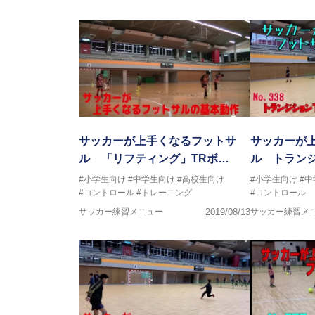
今までと比べ物にならない位サ
ットサル選手となる
そのフットサルで、日本代表、
子供たちに伝えさせて頂く為に今
サッカーが上手くなるフットサ
サッカーが
ル 「リフティング」TRボ…
ル トランジ
#小学生向け
#中学生向け
#高校生向け
#小学生向け
#
#コントロール
#トレーニング
#コントロール
サッカー練習メニュー
2019/08/13
サッカー練習メ