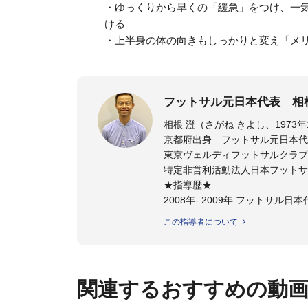
・ゆっくりから早くの「緩急」をつけ、一
ける
・上半身の体の向きもしっかりと変え「メ
フットサル元日本代表 相
京都府出身 フットサル元日本代
東京ヴェルディフットサルクラブ
特定非営利活動法人日本フットサ
★指導歴★
2008年- 2009年 フットサル
2008年- 2011年 JFAスペシャ
この指導者について
2011年 - 2012年 ステラミー
2012年 - 2014年 湘南ベルマ
2014年 - 2015年 ヴォスクオ
2015年 - 2017年 スーパー
関連するおすすめの動
2020年 -東京ヴェルディフッ
サッカーが上手くなるために始め