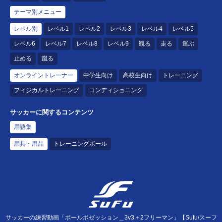
テーマ別メニュー
レベル別
レベル1
レベル2
レベル3
レベル4
レベル5
レベル6
レベル7
レベル8
レベル9
観る
走る
運ぶ
止める
蹴る
オンライントレーナー
中学生向け
高校生向け
トレーニング
フィジカルトレーニング
コンディショニング
サッカーに関するコンテンツ
用語集
用具・用品
トレーニングボール
サッカーの練習動画「ボールポゼッション＿3v3＋2フリーマン」【Sufu/スーフ