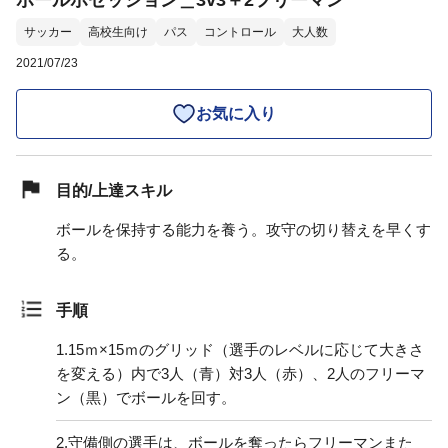
ボールポゼッション＿3v3＋2フリーマン
サッカー
高校生向け
パス
コントロール
大人数
2021/07/23
お気に入り
目的/上達スキル
ボールを保持する能力を養う。攻守の切り替えを早くす
る。
手順
1.
15ｍ×15ｍのグリッド（選手のレベルに応じて大きさ
を変える）内で3人（青）対3人（赤）、2人のフリーマ
ン（黒）でボールを回す。
2.
守備側の選手は、ボールを奪ったらフリーマンまた