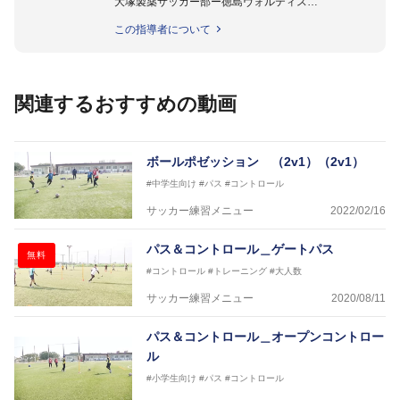
大塚製薬サッカー部ー徳島ヴォルティス
2015年より四国大学女子サッカー部監督に就任。
この指導者について
四国大学准教授。
関連するおすすめの動画
ボールポゼッション （2v1）（2v1）
#中学生向け
#パス
#コントロール
サッカー練習メニュー
2022/02/16
パス＆コントロール＿ゲートパス
無料
#コントロール
#トレーニング
#大人数
サッカー練習メニュー
2020/08/11
パス＆コントロール＿オープンコントロー
ル
#小学生向け
#パス
#コントロール