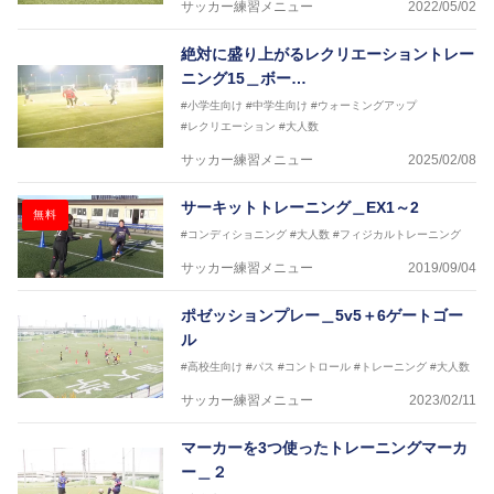
サッカー練習メニュー
2022/05/02
絶対に盛り上がるレクリエーショントレー
ニング15＿ボー…
#小学生向け
#中学生向け
#ウォーミングアップ
#レクリエーション
#大人数
サッカー練習メニュー
2025/02/08
サーキットトレーニング＿EX1～2
無料
#コンディショニング
#大人数
#フィジカルトレーニング
サッカー練習メニュー
2019/09/04
ポゼッションプレー＿5v5＋6ゲートゴー
ル
#高校生向け
#パス
#コントロール
#トレーニング
#大人数
サッカー練習メニュー
2023/02/11
マーカーを3つ使ったトレーニングマーカ
ー＿２