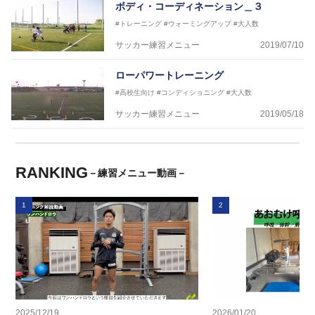
ボディ・コーディネーション＿３
#トレーニング
#ウォーミングアップ
#大人数
サッカー練習メニュー
2019/07/10
ローパワートレーニング
#高校生向け
#コンディショニング
#大人数
サッカー練習メニュー
2019/05/18
RANKING
－練習メニュー動画－
1
2
2025/12/19
2026/01/20