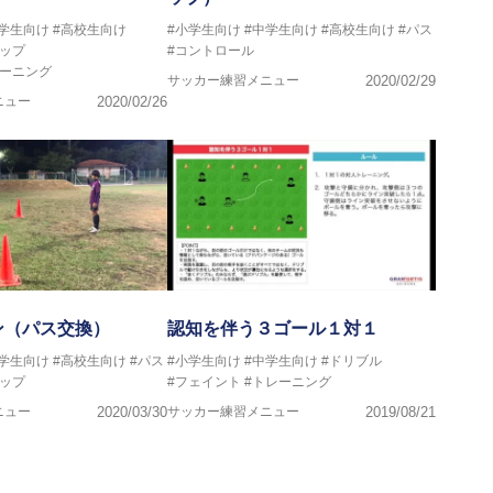
中学生向け
#高校生向け
#小学生向け
#中学生向け
#高校生向け
#パス
ップ
#コントロール
レーニング
サッカー練習メニュー
2020/02/29
ニュー
2020/02/26
ン（パス交換）
認知を伴う３ゴール１対１
中学生向け
#高校生向け
#パス
#小学生向け
#中学生向け
#ドリブル
ップ
#フェイント
#トレーニング
ニュー
2020/03/30
サッカー練習メニュー
2019/08/21