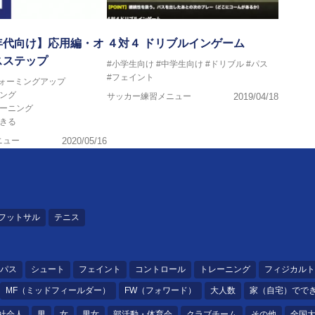
年代向け】応用編・オ
４対４ ドリブルインゲーム
スステップ
#小学生向け
#中学生向け
#ドリブル
#パス
#フェイント
ウォーミングアップ
ング
サッカー練習メニュー
2019/04/18
レーニング
きる
ニュー
2020/05/16
フットサル
テニス
パス
シュート
フェイント
コントロール
トレーニング
フィジカルト
MF（ミッドフィールダー）
FW（フォワード）
大人数
家（自宅）でで
社会人
男
女
男女
部活動・体育会
クラブチーム
その他
全国