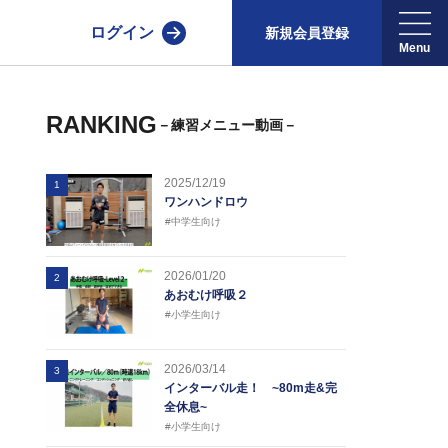
ログイン
新規会員登録
RANKING
－練習メニュー動画－
2025/12/19
1
ワンハンドロウ
#中学生向け
2026/01/20
2
あおむけ呼吸２
#小学生向け
2026/03/14
3
インターバル走！ ~80m走&完
全休息~
#小学生向け