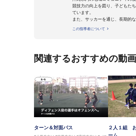
競技力の向上を図り、子どもた
ています。
また、サッカーを通じ、長期的
し、沖縄県を代表するクラブとし
この指導者について
す。
http://granfortis-okinawa.com/
関連するおすすめの動
ターン＆対面パス
２人１組 
ーム