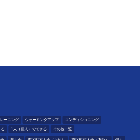
レーニング
ウォーミングアップ
コンディショニング
きる
1人（個人）でできる
その他一覧
大会
県大会
市区町村大会（上位）
市区町村大会（下位）
個人