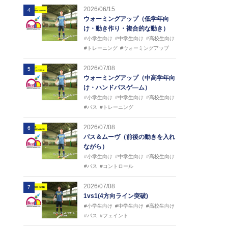
2026/06/15
4
ウォーミングアップ（低学年向
け・動き作り・複合的な動き）
#小学生向け
#中学生向け
#高校生向け
#トレーニング
#ウォーミングアップ
2026/07/08
5
ウォーミングアップ（中高学年向
け・ハンドパスゲ―ム）
#小学生向け
#中学生向け
#高校生向け
#パス
#トレーニング
2026/07/08
6
パス＆ムーヴ（前後の動きを入れ
ながら）
#小学生向け
#中学生向け
#高校生向け
#パス
#コントロール
2026/07/08
7
1vs1(4方向ライン突破)
#小学生向け
#中学生向け
#高校生向け
#パス
#フェイント