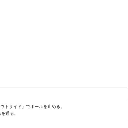
。
。
アウトサイド』でボールを止める。
ろを通る。