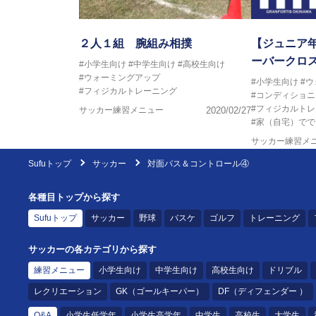
２人１組 腕組み相撲
【ジュニア
ーバークロ
#小学生向け
#中学生向け
#高校生向け
#ウォーミングアップ
#小学生向け
#
#フィジカルトレーニング
#コンディショニ
#フィジカルト
サッカー練習メニュー
2020/02/27
#家（自宅）でで
サッカー練習メ
Sufuトップ
サッカー
対面パス＆コントロール④
各種目トップから探す
Sufuトップ
サッカー
野球
バスケ
ゴルフ
トレーニング
サッカーの各カテゴリから探す
練習メニュー
小学生向け
中学生向け
高校生向け
ドリブル
レクリエーション
GK（ゴールキーパー）
DF（ディフェンダー ）
Q&A
小学生低学年
小学生高学年
中学生
高校生
大学生