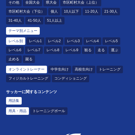
その他
全国大会
県大会
市区町村大会（上位）
市区町村大会（下位）
個人
10人以下
11-20人
21-30人
31-40人
41-50人
51人以上
テーマ別メニュー
レベル別
レベル1
レベル2
レベル3
レベル4
レベル5
レベル6
レベル7
レベル8
レベル9
観る
走る
運ぶ
止める
蹴る
オンライントレーナー
中学生向け
高校生向け
トレーニング
フィジカルトレーニング
コンディショニング
サッカーに関するコンテンツ
用語集
用具・用品
トレーニングボール