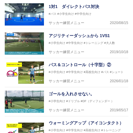
JFA公認A級コーチジェネラルライセンス・JFA公認フ
1対1 ダイレクトパス対決
ットサルB級コーチライセンス
#パス
#小学生向け
#中学生向け
横山 哲久
サッカー練習メニュー
2020/08/15
【指導歴】
ASV ペスカドーラ町田 監督、FC VIGORE 監督
アジリティーダッシュから 1VS1
【資格】
日本サッカー協会公認B級ライセンス・日本サッカー
#小学生向け
#中学生向け
#トレーニング
#大人数
協会公認フットサルB級ライセンス
サッカー練習メニュー
2019/10/18
※全コーチボンフィンサッカースクール所属
パス＆コントロール（十字型）②
#小学生向け
#中学生向け
#高校生向け
#パス
#シュート
サッカー練習メニュー
2026/01/18
ゴールを入れさせない。
#小学生向け
#ドリブル
#DF（ディフェンダー ）
サッカー練習メニュー
2019/05/17
ウォーミングアップ（アイコンタクト）
#小学生向け
#中学生向け
#高校生向け
#トレーニング