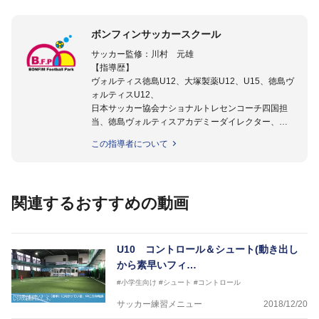
ボンフィンサッカースクール
サッカー監修：川村 元雄
【指導歴】
ヴォルティス徳島U12、大塚製薬U12、U15、徳島ヴ
ォルティスU12、
日本サッカー協会ナショナルトレセンコーチ四国担
当、徳島ヴォルティスアカデミーダイレクター、
徳島ヴォルティス普及部長、FC東京普及部長、
この指導者について
日本サッカー協会公認B級養成講習会インストラクタ
ー(FC東京コース)
【資格】
日本サッカー協会公認A級ジェネラル・日本サッカー
関連するおすすめの動画
協会公認キッズリーダーチーフインストラクター
フットサル監修：小西 鉄平
【指導歴】
U10 コントロール＆シュート(動き出し
FリーグU23選抜監督、ミャンマー女子フットサル代
から素早いフィ…
表監督
#小学生向け
#シュート
#コントロール
日本サッカー協会フットサルインストラクター、AFC
（アジアサッカー連盟）フットサルインストラクター
サッカー練習メニュー
2018/12/20
【資格】