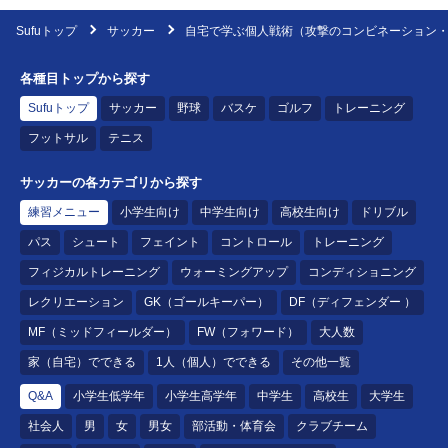
Sufuトップ
サッカー
自宅で学ぶ個人戦術（攻撃のコンビネーション
各種目トップから探す
Sufuトップ
サッカー
野球
バスケ
ゴルフ
トレーニング
フットサル
テニス
サッカーの各カテゴリから探す
練習メニュー
小学生向け
中学生向け
高校生向け
ドリブル
パス
シュート
フェイント
コントロール
トレーニング
フィジカルトレーニング
ウォーミングアップ
コンディショニング
レクリエーション
GK（ゴールキーパー）
DF（ディフェンダー ）
MF（ミッドフィールダー）
FW（フォワード）
大人数
家（自宅）でできる
1人（個人）でできる
その他一覧
Q&A
小学生低学年
小学生高学年
中学生
高校生
大学生
社会人
男
女
男女
部活動・体育会
クラブチーム