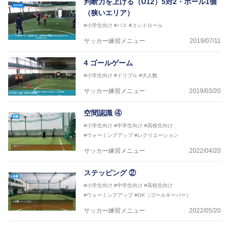
判断力を上げる（U12）5対2・ボール1個
FリーグU23選抜監督、ミャンマー女子フットサル代
（狭いエリア）
表監督
#小学生向け
#パス
#コントロール
日本サッカー協会フットサルインストラクター、AFC
（アジアサッカー連盟）フットサルインストラクター
サッカー練習メニュー
2019/07/11
【資格】
JFA公認A級コーチジェネラルライセンス・JFA公認フ
4 ゴールゲーム
ットサルB級コーチライセンス
#小学生向け
#ドリブル
#大人数
横山 哲久
サッカー練習メニュー
2019/03/20
【指導歴】
ASV ペスカドーラ町田 監督、FC VIGORE 監督
空間認識 ④
【資格】
日本サッカー協会公認B級ライセンス・日本サッカー
#小学生向け
#中学生向け
#高校生向け
協会公認フットサルB級ライセンス
#ウォーミングアップ
#レクリエーション
サッカー練習メニュー
2022/04/20
※全コーチボンフィンサッカースクール所属
ステッピング ②
#小学生向け
#中学生向け
#高校生向け
#ウォーミングアップ
#GK（ゴールキーパー）
サッカー練習メニュー
2022/05/20