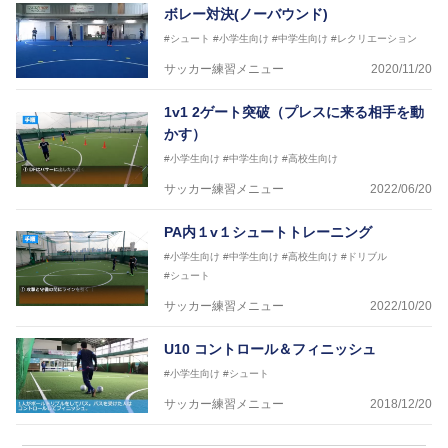
ボレー対決(ノーバウンド)
#シュート
#小学生向け
#中学生向け
#レクリエーション
サッカー練習メニュー
2020/11/20
1v1 2ゲート突破（プレスに来る相手を動
かす）
#小学生向け
#中学生向け
#高校生向け
サッカー練習メニュー
2022/06/20
PA内１v１シュートトレーニング
#小学生向け
#中学生向け
#高校生向け
#ドリブル
#シュート
サッカー練習メニュー
2022/10/20
U10 コントロール＆フィニッシュ
#小学生向け
#シュート
サッカー練習メニュー
2018/12/20