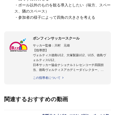
・ボール以外のものを観る導入としたい（味方、スペー
ス、隣のスペース）
・参加者の様子によって四角の大きさを考える
ボンフィンサッカースクール
サッカー監修：川村 元雄
【指導歴】
ヴォルティス徳島U12、大塚製薬U12、U15、徳島ヴ
ォルティスU12、
日本サッカー協会ナショナルトレセンコーチ四国担
当、徳島ヴォルティスアカデミーダイレクター、
徳島ヴォルティス普及部長、FC東京普及部長、
この指導者について
日本サッカー協会公認B級養成講習会インストラクタ
ー(FC東京コース)
【資格】
日本サッカー協会公認A級ジェネラル・日本サッカー
関連するおすすめの動画
協会公認キッズリーダーチーフインストラクター
フットサル監修：小西 鉄平
【指導歴】