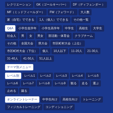
レクリエーション
GK（ゴールキーパー）
DF（ディフェンダー ）
MF（ミッドフィールダー）
FW（フォワード）
大人数
家（自宅）でできる
1人（個人）でできる
その他一覧
Q&A
小学生低学年
小学生高学年
中学生
高校生
大学生
社会人
男
女
男女
部活動・体育会
クラブチーム
その他
全国大会
県大会
市区町村大会（上位）
市区町村大会（下位）
個人
10人以下
11-20人
21-30人
31-40人
41-50人
51人以上
テーマ別メニュー
レベル別
レベル1
レベル2
レベル3
レベル4
レベル5
レベル6
レベル7
レベル8
レベル9
観る
走る
運ぶ
止める
蹴る
オンライントレーナー
中学生向け
高校生向け
トレーニング
フィジカルトレーニング
コンディショニング