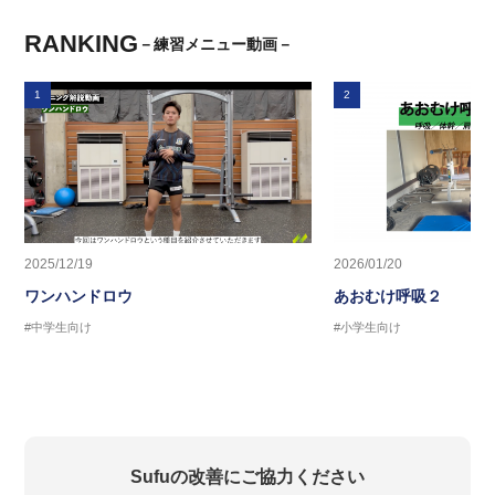
RANKING
－練習メニュー動画－
1
2
2025/12/19
2026/01/20
ワンハンドロウ
あおむけ呼吸２
#中学生向け
#小学生向け
Sufuの改善にご協力ください