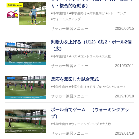
JFA公認A級コーチジェネラルライセンス・JFA公認フ
り・複合的な動き）
ットサルB級コーチライセンス
#小学生向け
#中学生向け
#高校生向け
#トレーニング
横山 哲久
#ウォーミングアップ
【指導歴】
サッカー練習メニュー
2026/06/15
ASV ペスカドーラ町田 監督、FC VIGORE 監督
【資格】
判断力を上げる（U12）6対2・ボール2個
日本サッカー協会公認B級ライセンス・日本サッカー
協会公認フットサルB級ライセンス
（広）
#小学生向け
#パス
#コントロール
#大人数
※全コーチボンフィンサッカースクール所属
サッカー練習メニュー
2019/07/11
反応を意図した試合形式
#小学生向け
#中学生向け
#ドリブル
#パス
#シュート
サッカー練習メニュー
2019/10/18
ボール当てゲーム （ウォーミングアッ
プ）
#小学生向け
#ウォーミングアップ
#大人数
サッカー練習メニュー
2019/01/19