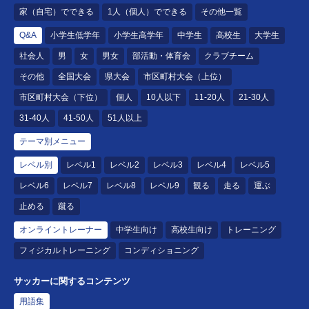
家（自宅）でできる
1人（個人）でできる
その他一覧
Q&A
小学生低学年
小学生高学年
中学生
高校生
大学生
社会人
男
女
男女
部活動・体育会
クラブチーム
その他
全国大会
県大会
市区町村大会（上位）
市区町村大会（下位）
個人
10人以下
11-20人
21-30人
31-40人
41-50人
51人以上
テーマ別メニュー
レベル別
レベル1
レベル2
レベル3
レベル4
レベル5
レベル6
レベル7
レベル8
レベル9
観る
走る
運ぶ
止める
蹴る
オンライントレーナー
中学生向け
高校生向け
トレーニング
フィジカルトレーニング
コンディショニング
サッカーに関するコンテンツ
用語集