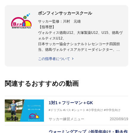
ボンフィンサッカースクール
サッカー監修：川村 元雄
【指導歴】
ヴォルティス徳島U12、大塚製薬U12、U15、徳島ヴ
ォルティスU12、
日本サッカー協会ナショナルトレセンコーチ四国担
当、徳島ヴォルティスアカデミーダイレクター、
徳島ヴォルティス普及部長、FC東京普及部長、
この指導者について
日本サッカー協会公認B級養成講習会インストラクタ
ー(FC東京コース)
【資格】
日本サッカー協会公認A級ジェネラル・日本サッカー
関連するおすすめの動画
協会公認キッズリーダーチーフインストラクター
フットサル監修：小西 鉄平
【指導歴】
1対1＋フリーマン＋GK
FリーグU23選抜監督、ミャンマー女子フットサル代
#ドリブル
#パス
#シュート
#小学生向け
#中学生向け
表監督
日本サッカー協会フットサルインストラクター、AFC
サッカー練習メニュー
2020/09/19
（アジアサッカー連盟）フットサルインストラクター
【資格】
ウォーミングアップ（低学年向け・動き作