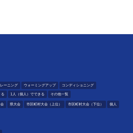
レーニング
ウォーミングアップ
コンディショニング
きる
1人（個人）でできる
その他一覧
大会
県大会
市区町村大会（上位）
市区町村大会（下位）
個人