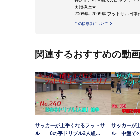
★指導歴★
2008年- 2009年 フットサル
2008年- 2011年 JFAスペシャ
この指導者について
2011年 - 2012年 ステラミー
2012年 - 2014年 湘南ベルマ
2014年 - 2015年 ヴォスクオ
2015年 - 2017年 スーパー
関連するおすすめの動
2020年 -東京ヴェルディフッ
サッカーが上手くなるために始め
今までと比べ物にならない位サ
ットサル選手となる
そのフットサルで、日本代表、
子供たちに伝えさせて頂く為に今
サッカーが上手くなるフットサ
サッカーが
ル 「8の字ドリブル2人組…
ル 中盤で