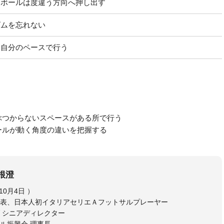
、ボールは度違う方向へ押し出す
ズムを忘れない
ら自分のペースで行う
ぶつからないスペースがある所で行う
ールが動く角度の違いを把握する
根澄
相根 澄（さがね きよし、1973年10月4日 ）
表、日本人初イタリアセリエＡフットサルプレーヤー
 シニアディレクター
ル振興会 理事長