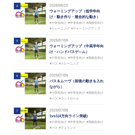
2026/06/15
4
ウォーミングアップ（低学年向
け・動き作り・複合的な動き）
#小学生向け
#中学生向け
#高校生向け
#トレーニング
#ウォーミングアップ
2026/07/08
5
ウォーミングアップ（中高学年向
け・ハンドパスゲ―ム）
#小学生向け
#中学生向け
#高校生向け
#パス
#トレーニング
2026/07/08
6
パス＆ムーヴ（前後の動きを入れ
ながら）
#小学生向け
#中学生向け
#高校生向け
#パス
#コントロール
2026/07/08
7
1vs1(4方向ライン突破)
#小学生向け
#中学生向け
#高校生向け
#パス
#フェイント