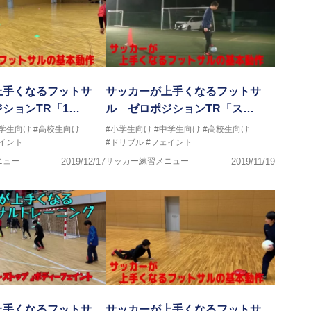
上手くなるフットサ
サッカーが上手くなるフットサ
ションTR「1…
ル ゼロポジションTR「ス…
中学生向け
#高校生向け
#小学生向け
#中学生向け
#高校生向け
イント
#ドリブル
#フェイント
ニュー
2019/12/17
サッカー練習メニュー
2019/11/19
上手くなるフットサ
サッカーが上手くなるフットサ