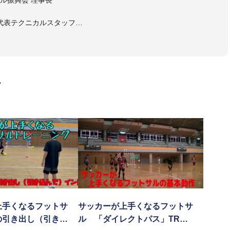
日本代表テクニカルスタッフ
ルスタッフ
ゴいわて花巻 監督
ーレフットサルクラブ 監督
ーレ仙台 強化部長
スポーツゼビオFリーグアンバサダー
画
トサルチームＳＤ（総監督）
たフットサル
ッカーが上手くなり、その過程でフットサルの奥深さに魅了されフ
イタリアセリエＡでプレーをするまでになった経験を、より多くの
回参加させていただきました
上手くなるフットサ
サッカーが上手くなるフットサ
の引き出し（引き…
ル 「ダイレクトパス」TR…