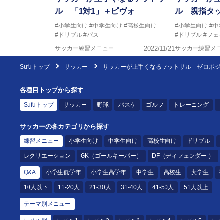
ル 「1対1」＋ピヴォ
ル 親指タ
#小学生向け
#中学生向け
#高校生向け
#小学生向け
#
#ドリブル
#パス
#ドリブル
#フェ
サッカー練習メニュー
2022/11/21
サッカー練習メ
Sufuトップ
サッカー
サッカーが上手くなるフットサル ゼロポジ
各種目トップから探す
Sufuトップ
サッカー
野球
バスケ
ゴルフ
トレーニング
サッカーの各カテゴリから探す
練習メニュー
小学生向け
中学生向け
高校生向け
ドリブル
レクリエーション
GK（ゴールキーパー）
DF（ディフェンダー ）
Q&A
小学生低学年
小学生高学年
中学生
高校生
大学生
10人以下
11-20人
21-30人
31-40人
41-50人
51人以上
テーマ別メニュー