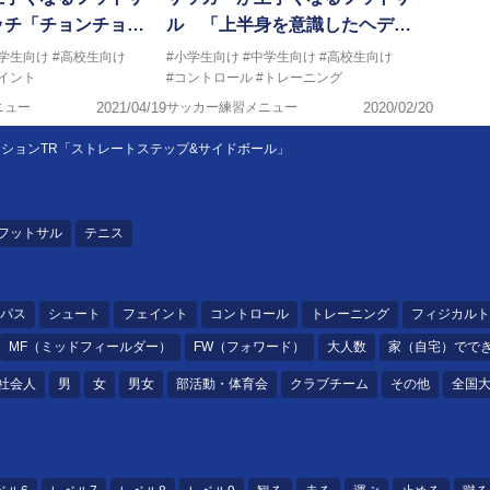
ッチ「チョンチョ…
ル 「上半身を意識したヘデ…
中学生向け
#高校生向け
#小学生向け
#中学生向け
#高校生向け
イント
#コントロール
#トレーニング
ニュー
2021/04/19
サッカー練習メニュー
2020/02/20
ションTR「ストレートステップ&サイドボール」
フットサル
テニス
パス
シュート
フェイント
コントロール
トレーニング
フィジカルト
MF（ミッドフィールダー）
FW（フォワード）
大人数
家（自宅）でで
社会人
男
女
男女
部活動・体育会
クラブチーム
その他
全国