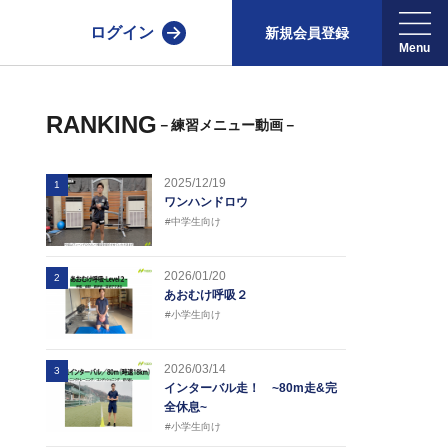
ログイン
新規会員登録
RANKING
－練習メニュー動画－
2025/12/19
1
ワンハンドロウ
#中学生向け
2026/01/20
2
あおむけ呼吸２
#小学生向け
2026/03/14
3
インターバル走！ ~80m走&完
全休息~
#小学生向け