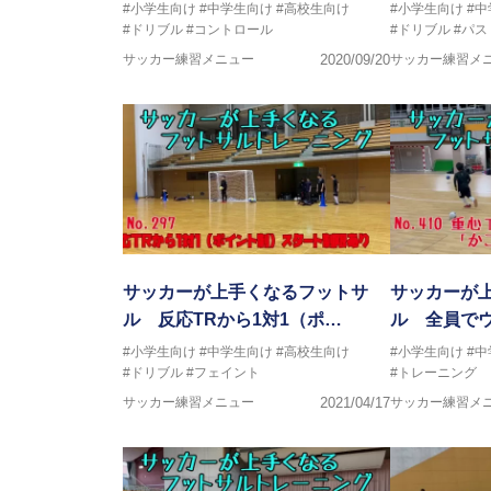
#小学生向け
#中学生向け
#高校生向け
#小学生向け
#
#ドリブル
#コントロール
#ドリブル
#パス
サッカー練習メニュー
2020/09/20
サッカー練習メ
サッカーが上手くなるフットサ
サッカーが
ル 反応TRから1対1（ポ…
ル 全員で
#小学生向け
#中学生向け
#高校生向け
#小学生向け
#
#ドリブル
#フェイント
#トレーニング
サッカー練習メニュー
2021/04/17
サッカー練習メ