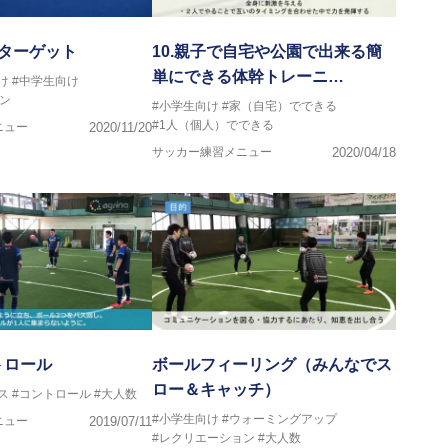
クターゲット
10.親子で自宅や公園で出来る簡
単にできる体幹トレーニ…
け
#中学生向け
ン
#小学生向け
#家（自宅）でできる
#1人（個人）でできる
ニュー
2020/11/20
サッカー練習メニュー
2020/04/18
トロール
ボールフィーリング（みんなでス
ロー＆キャッチ）
ス
#コントロール
#大人数
#小学生向け
#ウォーミングアップ
ニュー
2019/07/11
#レクリエーション
#大人数