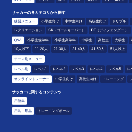
サッカーの各カテゴリから探す
練習メニュー
小学生向け
中学生向け
高校生向け
ドリブル
レクリエーション
GK（ゴールキーパー）
DF（ディフェンダー ）
Q&A
小学生低学年
小学生高学年
中学生
高校生
大学生
10人以下
11-20人
21-30人
31-40人
41-50人
51人以上
テーマ別メニュー
レベル別
レベル1
レベル2
レベル3
レベル4
レベル5
レ
オンライントレーナー
中学生向け
高校生向け
トレーニング
サッカーに関するコンテンツ
用語集
用具・用品
トレーニングボール