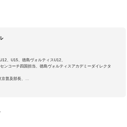
ル
12、U15、徳島ヴォルティスU12、
センコーチ四国担当、徳島ヴォルティスアカデミーダイレクタ
東京普及部長、
会インストラクター(FC東京コース)
ラル・日本サッカー協会公認キッズリーダーチーフインストラク
画