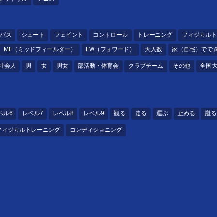
パス
シュート
フェイント
コントロール
トレーニング
フィジカルト
MF（ミッドフィールダー）
FW（フォワード）
大人数
家（自宅）でで
社会人
男
女
男女
部活動・体育会
クラブチーム
その他
全国
ベル6
レベル7
レベル8
レベル9
観る
走る
運ぶ
止める
蹴る
フィジカルトレーニング
コンディショニング