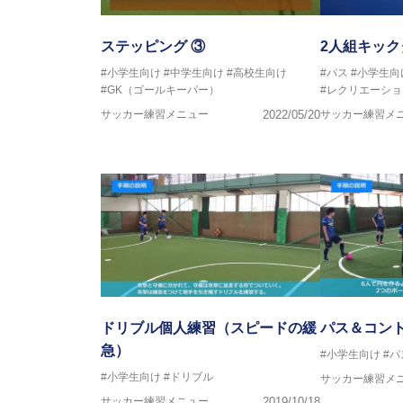
ステッピング ③
2人組キッ
#小学生向け
#中学生向け
#高校生向け
#パス
#小学生向
#GK（ゴールキーパー）
#レクリエーショ
サッカー練習メニュー
2022/05/20
サッカー練習メ
ドリブル個人練習（スピードの緩
パス＆コン
急）
#小学生向け
#パ
#小学生向け
#ドリブル
サッカー練習メ
サッカー練習メニュー
2019/10/18