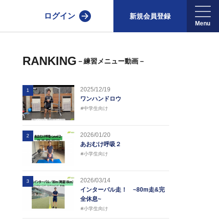
ログイン
新規会員登録
RANKING
－練習メニュー動画－
2025/12/19
1
ワンハンドロウ
#中学生向け
2026/01/20
2
あおむけ呼吸２
#小学生向け
2026/03/14
3
インターバル走！ ~80m走&完
全休息~
#小学生向け