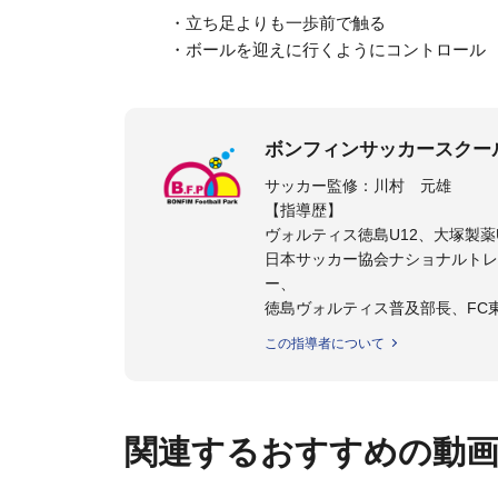
・立ち足よりも一歩前で触る
・ボールを迎えに行くようにコントロール
ボンフィンサッカースクー
サッカー監修：川村 元雄
【指導歴】
ヴォルティス徳島U12、大塚製薬U
日本サッカー協会ナショナルトレ
ー、
徳島ヴォルティス普及部長、FC
日本サッカー協会公認B級養成講習
この指導者について
【資格】
日本サッカー協会公認A級ジェネ
ター
関連するおすすめの動
フットサル監修：小西 鉄平
【指導歴】