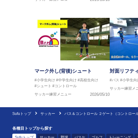
マーク外し(背後)シュート
対面リフティ
#小学生向け
#中学生向け
#高校生向け
#パス
#小学生向
#シュート
#コントロール
サッカー練習メ
サッカー練習メニュー
2026/05/10
Sufuトップ
サッカー
パス＆コントロール ２ゲート（コントロー
各種目トップから探す
Sufuトップ
サッカー
野球
バスケ
ゴルフ
トレーニング