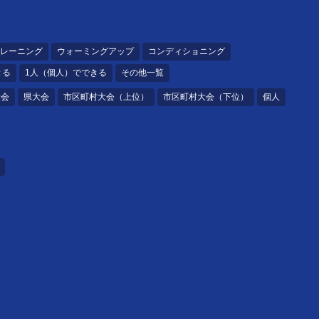
レーニング
ウォーミングアップ
コンディショニング
きる
1人（個人）でできる
その他一覧
大会
県大会
市区町村大会（上位）
市区町村大会（下位）
個人