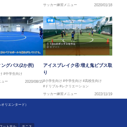
サッカー練習メニュー
2020/01/18
ングパス(2か所)
アイスブレイク④ 増え鬼ビブス取
り
け
#中学生向け
#小学生向け
#中学生向け
#高校生向け
ニュー
2020/08/15
#ドリブル
#レクリエーション
サッカー練習メニュー
2022/11/19
ルオリエンタード）
フットサル
テニス