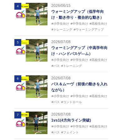
2026/06/15
4
ウォーミングアップ（低学年向
け・動き作り・複合的な動き）
#小学生向け
#中学生向け
#高校生向け
#トレーニング
#ウォーミングアップ
2026/07/08
5
ウォーミングアップ（中高学年向
け・ハンドパスゲ―ム）
#小学生向け
#中学生向け
#高校生向け
#パス
#トレーニング
2026/07/08
6
パス＆ムーヴ（前後の動きを入れ
ながら）
#小学生向け
#中学生向け
#高校生向け
#パス
#コントロール
2026/07/08
7
1vs1(4方向ライン突破)
#小学生向け
#中学生向け
#高校生向け
#パス
#フェイント