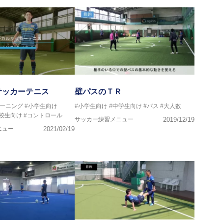
マー女子フットサル代表監督
ストラクター、AFC（アジアサッカー連盟）フットサルインスト
イセンス・JFA公認フットサルB級コーチライセンス
VIGORE 監督
サッカーテニス
壁パスのＴＲ
レーニング
#小学生向け
#小学生向け
#中学生向け
#パス
#大人数
ンス・日本サッカー協会公認フットサルB級ライセンス
高校生向け
#コントロール
サッカー練習メニュー
2019/12/19
ニュー
2021/02/19
クール所属