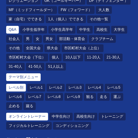
レクリエーション
GK（ゴールキーパー）
DF（ディフェンダー ）
MF（ミッドフィールダー）
FW（フォワード）
大人数
家（自宅）でできる
1人（個人）でできる
その他一覧
Q&A
小学生低学年
小学生高学年
中学生
高校生
大学生
社会人
男
女
男女
部活動・体育会
クラブチーム
その他
全国大会
県大会
市区町村大会（上位）
市区町村大会（下位）
個人
10人以下
11-20人
21-30人
31-40人
41-50人
51人以上
テーマ別メニュー
レベル別
レベル1
レベル2
レベル3
レベル4
レベル5
レベル6
レベル7
レベル8
レベル9
観る
走る
運ぶ
止める
蹴る
オンライントレーナー
中学生向け
高校生向け
トレーニング
フィジカルトレーニング
コンディショニング