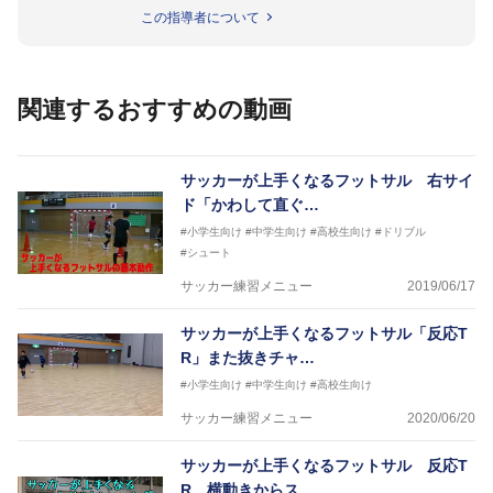
★指導歴★
この指導者について
2008年- 2009年 フットサル日本代表テクニカルスタ
ッフ
2008年- 2011年 JFAスペシャルスタッフ
2011年 - 2012年 ステラミーゴいわて花巻 監督
関連するおすすめの動画
2012年 - 2014年 湘南ベルマーレフットサルクラブ 監
督
2014年 - 2015年 ヴォスクオーレ仙台 強化部長
2015年 - 2017年 スーパースポーツゼビオFリーグア
サッカーが上手くなるフットサル 右サイ
ンバサダー
ド「かわして直ぐ…
2020年 -東京ヴェルディフットサルチームＳＤ（総監
#小学生向け
#中学生向け
#高校生向け
#ドリブル
督）
#シュート
サッカーが上手くなるために始めたフットサル
今までと比べ物にならない位サッカーが上手くなり、
サッカー練習メニュー
2019/06/17
その過程でフットサルの奥深さに魅了されフットサル
選手となる
サッカーが上手くなるフットサル「反応T
そのフットサルで、日本代表、イタリアセリエＡでプ
R」また抜きチャ…
レーをするまでになった経験を、より多くの子供たち
に伝えさせて頂く為に今回参加させていただきました
#小学生向け
#中学生向け
#高校生向け
サッカー練習メニュー
2020/06/20
サッカーが上手くなるフットサル 反応T
R 横動きからス…