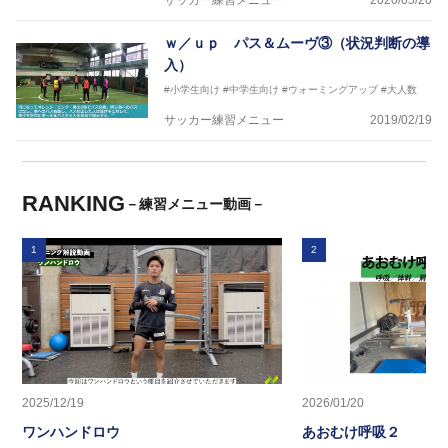
サッカー練習メニュー
2020/05/20
ｗ／ｕｐ パス＆ムーヴ③（状況判断の導
入）
#小学生向け
#中学生向け
#ウォーミングアップ
#大人数
サッカー練習メニュー
2019/02/19
RANKING
－練習メニュー動画－
1
2
2025/12/19
2026/01/20
ワンハンドロウ
あおむけ呼吸２