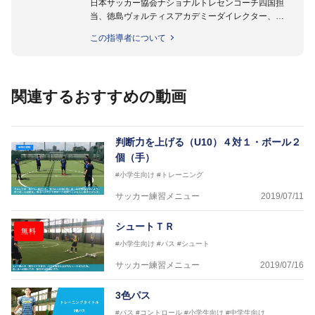
日本サッカー協会ナショナルトレセンコーチ四国担
当、徳島ヴォルティスアカデミーダイレクター、
徳島ヴォルティス普及部長、FC東京普及部長、
この指導者について
日本サッカー協会公認B級養成講習会インストラクタ
ー(FC東京コース)
【資格】
日本サッカー協会公認A級ジェネラル・日本サッカー
関連するおすすめの動画
協会公認キッズリーダーチーフインストラクター
フットサル監修：小西 鉄平
【指導歴】
判断力を上げる（U10）４対１・ボール２
FリーグU23選抜監督、ミャンマー女子フットサル代
個（手）
表監督
#小学生向け
#トレーニング
日本サッカー協会フットサルインストラクター、AFC
（アジアサッカー連盟）フットサルインストラクター
サッカー練習メニュー
2019/07/11
【資格】
JFA公認A級コーチジェネラルライセンス・JFA公認フ
シュートＴＲ
ットサルB級コーチライセンス
無料
#小学生向け
#パス
#シュート
横山 哲久
サッカー練習メニュー
2019/07/16
【指導歴】
ASV ペスカドーラ町田 監督、FC VIGORE 監督
3色パス
【資格】
日本サッカー協会公認B級ライセンス・日本サッカー
#パス
#コントロール
#小学生向け
#中学生向け