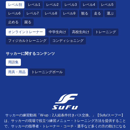
レベル別
レベル1
レベル2
レベル3
レベル4
レベル5
レベル6
レベル7
レベル8
レベル9
観る
走る
運ぶ
止める
蹴る
オンライントレーナー
中学生向け
高校生向け
トレーニング
フィジカルトレーニング
コンディショニング
サッカーに関するコンテンツ
用語集
用具・用品
トレーニングボール
サッカーの練習動画「W-up：2人組条件付きパス交換。」【Sufu/スーフー】
は、サッカーの現場で役立つ練習メニュー・トレーニング方法を提供すること
で、サッカーの指導者・トレーナー・コーチ・選手など多くの方の助けになる