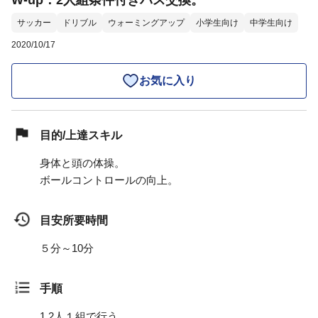
W-up：2人組条件付きパス交換。
サッカー
ドリブル
ウォーミングアップ
小学生向け
中学生向け
2020/10/17
お気に入り
目的/上達スキル
身体と頭の体操。
ボールコントロールの向上。
目安所要時間
５分～10分
手順
1.
2人１組で行う。