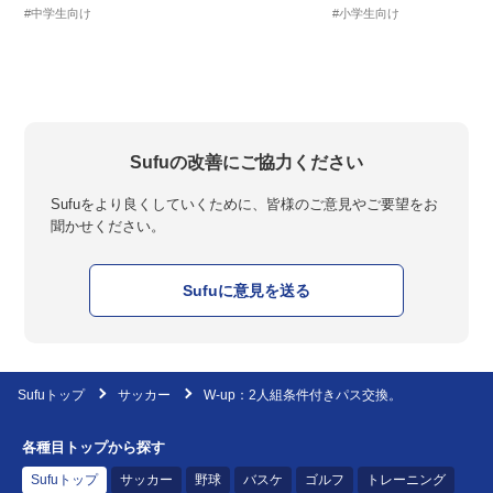
#中学生向け
#小学生向け
Sufuの改善にご協力ください
Sufuをより良くしていくために、皆様のご意見やご要望をお
聞かせください。
Sufuに意見を送る
Sufuトップ
サッカー
W-up：2人組条件付きパス交換。
各種目トップから探す
Sufuトップ
サッカー
野球
バスケ
ゴルフ
トレーニング