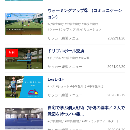
ウォーミングアップ② （コミュニケーシ
ョン）
#小学生向け
#中学生向け
#高校生向け
#ウォーミングアップ
#レクリエーション
サッカー練習メニュー
2022/11/20
ドリブルボール交換
無料
#ドリブル
#小学生向け
#大人数
サッカー練習メニュー
2021/02/20
1vs1+1F
#パス
#シュート
#小学生向け
#中学生向け
サッカー練習メニュー
2020/10/19
自宅で学ぶ個人戦術（守備の基本／２人で
意図を持つ／中盤…
#小学生向け
#中学生向け
#MF（ミッドフィールダー）