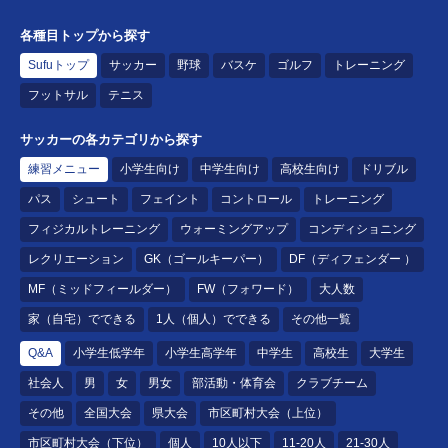
各種目トップから探す
Sufuトップ
サッカー
野球
バスケ
ゴルフ
トレーニング
フットサル
テニス
サッカーの各カテゴリから探す
練習メニュー
小学生向け
中学生向け
高校生向け
ドリブル
パス
シュート
フェイント
コントロール
トレーニング
フィジカルトレーニング
ウォーミングアップ
コンディショニング
レクリエーション
GK（ゴールキーパー）
DF（ディフェンダー ）
MF（ミッドフィールダー）
FW（フォワード）
大人数
家（自宅）でできる
1人（個人）でできる
その他一覧
Q&A
小学生低学年
小学生高学年
中学生
高校生
大学生
社会人
男
女
男女
部活動・体育会
クラブチーム
その他
全国大会
県大会
市区町村大会（上位）
市区町村大会（下位）
個人
10人以下
11-20人
21-30人