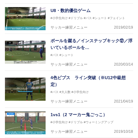
U8・数的優位ゲーム
#小学生向け
#ドリブル
#パス
#シュート
#フェイント
サッカー練習メニュー
2019/02/19
ボールを蹴る／インステップキック⑫／浮
いているボールを…
#パス
#シュート
サッカー練習メニュー
2020/03/14
4色ビブス ライン突破（※U12中級想
定）
#パス
#大人数
#小学生向け
サッカー練習メニュー
2021/04/19
1vs1（2 マーカー鬼ごっこ）
#小学生向け
#ドリブル
#ウォーミングアップ
サッカー練習メニュー
2019/10/18