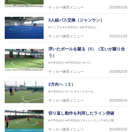
横山 哲久
サッカー練習メニュー
2020/01/18
【指導歴】
ASV ペスカドーラ町田 監督、FC VIGORE 監督
3人組パス交換（ジャンケン）
【資格】
日本サッカー協会公認B級ライセンス・日本サッカー
#ドリブル
#小学生向け
#中学生向け
協会公認フットサルB級ライセンス
サッカー練習メニュー
2020/11/20
※全コーチボンフィンサッカースクール所属
浮いたボールを蹴る（5）（互いが蹴り合
う）
#小学生向け
#中学生向け
#パス
サッカー練習メニュー
2020/02/19
2方向へ（２）
#小学生向け
#パス
#コントロール
サッカー練習メニュー
2020/06/18
切り返し動作を利用したライン突破
#小学生向け
#中学生向け
#トレーニング
#大人数
サッカー練習メニュー
2019/03/20