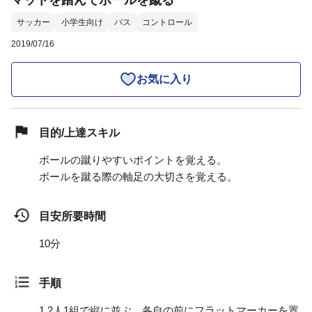
マットを踏んでボールを蹴る
サッカー
小学生向け
パス
コントロール
2019/07/16
お気に入り
目的/上達スキル
ボールの蹴りやすいポイントを覚える。
ボールを蹴る際の軸足の大切さを覚える。
目安所要時間
10分
手順
1.
2人1組で縦に並ぶ。各自の前にフラットマーカーを置