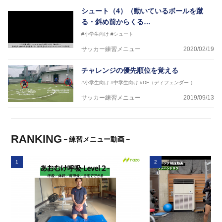
シュート（4）（動いているボールを蹴
る・斜め前からくる…
#小学生向け
#シュート
サッカー練習メニュー
2020/02/19
チャレンジの優先順位を覚える
#小学生向け
#中学生向け
#DF（ディフェンダー ）
サッカー練習メニュー
2019/09/13
RANKING
－練習メニュー動画－
1
2