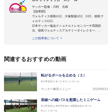
サッカー監修：川村 元雄
【指導歴】
ヴォルティス徳島U12、大塚製薬U12、U15、徳島ヴ
ォルティスU12、
日本サッカー協会ナショナルトレセンコーチ四国担
当、徳島ヴォルティスアカデミーダイレクター、
徳島ヴォルティス普及部長、FC東京普及部長、
この指導者について
日本サッカー協会公認B級養成講習会インストラクタ
ー(FC東京コース)
【資格】
日本サッカー協会公認A級ジェネラル・日本サッカー
関連するおすすめの動画
協会公認キッズリーダーチーフインストラクター
フットサル監修：小西 鉄平
【指導歴】
転がるボールを止める（２）
FリーグU23選抜監督、ミャンマー女子フットサル代
#小学生向け
#パス
#コントロール
表監督
日本サッカー協会フットサルインストラクター、AFC
サッカー練習メニュー
2020/06/13
（アジアサッカー連盟）フットサルインストラクター
【資格】
前線への縦パスを意識したミニゲーム
JFA公認A級コーチジェネラルライセンス・JFA公認フ
#小学生向け
#中学生向け
#高校生向け
#パス
ットサルB級コーチライセンス
#コントロール