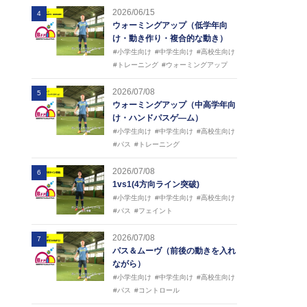
2026/06/15
4
ウォーミングアップ（低学年向
け・動き作り・複合的な動き）
#小学生向け
#中学生向け
#高校生向け
#トレーニング
#ウォーミングアップ
2026/07/08
5
ウォーミングアップ（中高学年向
け・ハンドパスゲ―ム）
#小学生向け
#中学生向け
#高校生向け
#パス
#トレーニング
2026/07/08
6
1vs1(4方向ライン突破)
#小学生向け
#中学生向け
#高校生向け
#パス
#フェイント
2026/07/08
7
パス＆ムーヴ（前後の動きを入れ
ながら）
#小学生向け
#中学生向け
#高校生向け
#パス
#コントロール