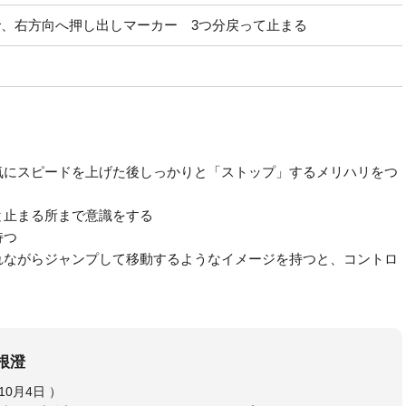
、右方向へ押し出しマーカー 3つ分戻って止まる
気にスピードを上げた後しっかりと「ストップ」するメリハリをつ
と止まる所まで意識をする
持つ
れながらジャンプして移動するようなイメージを持つと、コントロ
根澄
相根 澄（さがね きよし、1973年10月4日 ）