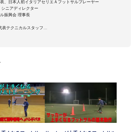
表、日本人初イタリアセリエＡフットサルプレーヤー
 シニアディレクター
ル振興会 理事長
日本代表テクニカルスタッフ
ルスタッフ
ゴいわて花巻 監督
ーレフットサルクラブ 監督
ーレ仙台 強化部長
スポーツゼビオFリーグアンバサダー
画
トサルチームＳＤ（総監督）
たフットサル
ッカーが上手くなり、その過程でフットサルの奥深さに魅了されフ
イタリアセリエＡでプレーをするまでになった経験を、より多くの
回参加させていただきました