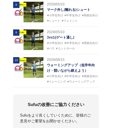
2026/05/10
8
マーク外し(離れる)シュート
#小学生向け
#中学生向け
#高校生向け
#シュート
#フェイント
2026/05/10
9
3vs1(ゲート通し)
#小学生向け
#中学生向け
#高校生向け
#パス
#コントロール
2026/06/15
10
ウォーミングアップ（低学年向
け・競いながら鍛えよう）
#小学生向け
#中学生向け
#高校生向け
#トレーニング
#ウォーミングアップ
Sufuの改善にご協力ください
Sufuをより良くしていくために、皆様のご
意見やご要望をお聞かせください。