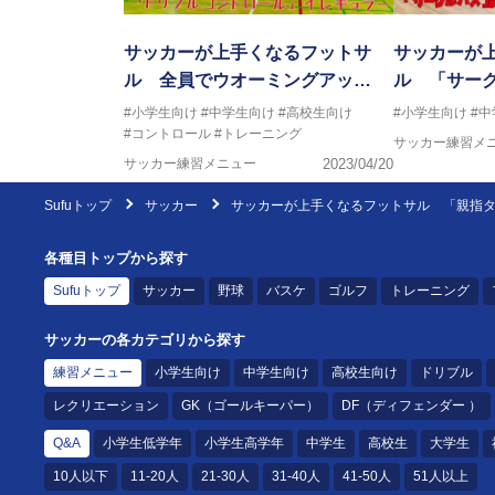
サッカーが上手くなるフットサ
サッカーが
ル 全員でウオーミングアッ…
ル 「サー
#小学生向け
#中学生向け
#高校生向け
#小学生向け
#
#コントロール
#トレーニング
サッカー練習メ
サッカー練習メニュー
2023/04/20
Sufuトップ
サッカー
サッカーが上手くなるフットサル 「親指タッ
各種目トップから探す
Sufuトップ
サッカー
野球
バスケ
ゴルフ
トレーニング
サッカーの各カテゴリから探す
練習メニュー
小学生向け
中学生向け
高校生向け
ドリブル
レクリエーション
GK（ゴールキーパー）
DF（ディフェンダー ）
Q&A
小学生低学年
小学生高学年
中学生
高校生
大学生
10人以下
11-20人
21-30人
31-40人
41-50人
51人以上