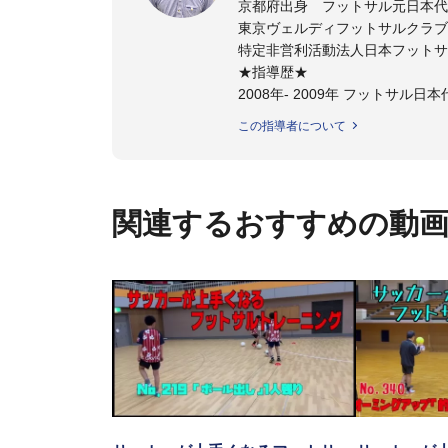
京都府出身 フットサル元日本代
東京ヴェルディフットサルクラブ
特定非営利活動法人日本フットサ
★指導歴★
2008年- 2009年 フットサル
2008年- 2011年 JFAスペシャ
この指導者について
2011年 - 2012年 ステラミー
2012年 - 2014年 湘南ベルマ
2014年 - 2015年 ヴォスクオ
2015年 - 2017年 スーパー
関連するおすすめの動
2020年 -東京ヴェルディフッ
サッカーが上手くなるために始め
今までと比べ物にならない位サ
ットサル選手となる
そのフットサルで、日本代表、
子供たちに伝えさせて頂く為に今