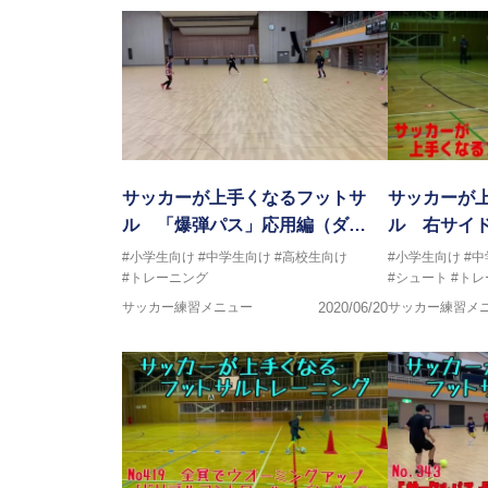
サッカーが上手くなるフットサ
サッカーが
ル 「爆弾パス」応用編（ダ…
ル 右サイ
#小学生向け
#中学生向け
#高校生向け
#小学生向け
#
#トレーニング
#シュート
#トレ
サッカー練習メニュー
2020/06/20
サッカー練習メ