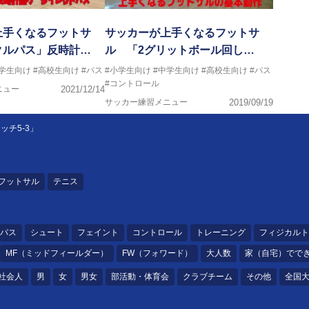
上手くなるフットサ
サッカーが上手くなるフットサ
クルパス」反時計…
ル 「2グリットボール回し…
中学生向け
#高校生向け
#パス
#小学生向け
#中学生向け
#高校生向け
#パス
#コントロール
ニュー
2021/12/14
サッカー練習メニュー
2019/09/19
チ5-3」
フットサル
テニス
パス
シュート
フェイント
コントロール
トレーニング
フィジカルト
MF（ミッドフィールダー）
FW（フォワード）
大人数
家（自宅）でで
社会人
男
女
男女
部活動・体育会
クラブチーム
その他
全国