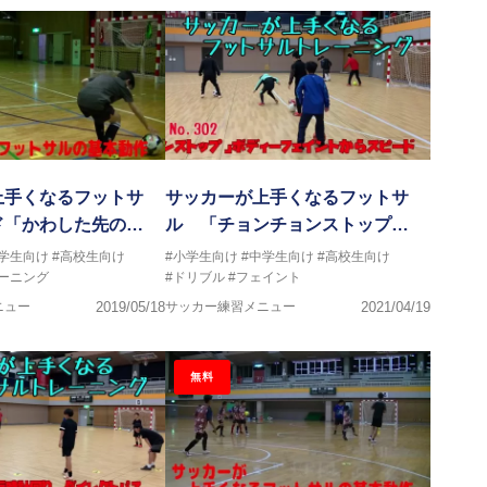
上手くなるフットサ
サッカーが上手くなるフットサ
ド「かわした先の…
ル 「チョンチョンストップ…
中学生向け
#高校生向け
#小学生向け
#中学生向け
#高校生向け
ーニング
#ドリブル
#フェイント
ニュー
2019/05/18
サッカー練習メニュー
2021/04/19
無料