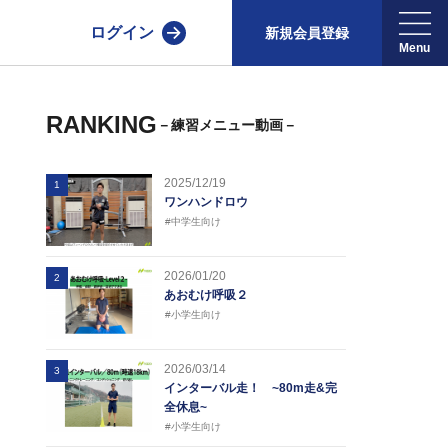
ログイン
新規会員登録
RANKING
－練習メニュー動画－
2025/12/19
1
ワンハンドロウ
#中学生向け
2026/01/20
2
あおむけ呼吸２
#小学生向け
2026/03/14
3
インターバル走！ ~80m走&完
全休息~
#小学生向け