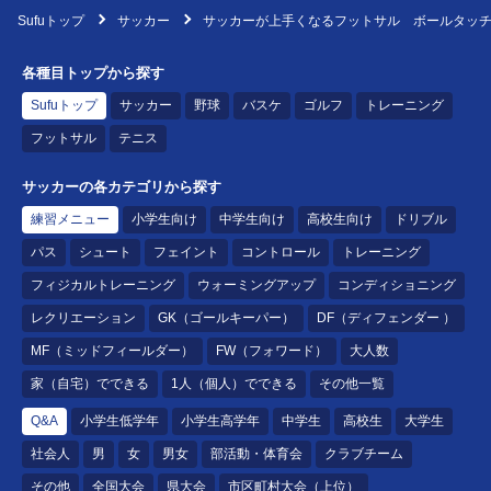
Sufuトップ
サッカー
サッカーが上手くなるフットサル ボールタッ
各種目トップから探す
Sufuトップ
サッカー
野球
バスケ
ゴルフ
トレーニング
フットサル
テニス
サッカーの各カテゴリから探す
練習メニュー
小学生向け
中学生向け
高校生向け
ドリブル
パス
シュート
フェイント
コントロール
トレーニング
フィジカルトレーニング
ウォーミングアップ
コンディショニング
レクリエーション
GK（ゴールキーパー）
DF（ディフェンダー ）
MF（ミッドフィールダー）
FW（フォワード）
大人数
家（自宅）でできる
1人（個人）でできる
その他一覧
Q&A
小学生低学年
小学生高学年
中学生
高校生
大学生
社会人
男
女
男女
部活動・体育会
クラブチーム
その他
全国大会
県大会
市区町村大会（上位）