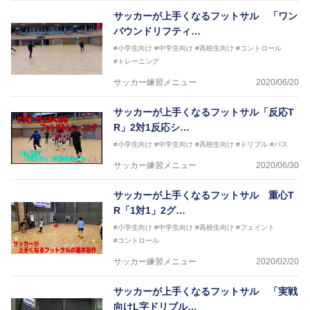
2015年 - 2017年 スーパースポーツゼビオFリーグア
サッカーが上手くなるフットサル 「ワン
ンバサダー
バウンドリフティ…
2020年 -東京ヴェルディフットサルチームＳＤ（総監
#小学生向け
#中学生向け
#高校生向け
#コントロール
督）
#トレーニング
サッカーが上手くなるために始めたフットサル
今までと比べ物にならない位サッカーが上手くなり、
サッカー練習メニュー
2020/06/20
その過程でフットサルの奥深さに魅了されフットサル
選手となる
サッカーが上手くなるフットサル「反応T
そのフットサルで、日本代表、イタリアセリエＡでプ
R」2対1反応シ…
レーをするまでになった経験を、より多くの子供たち
に伝えさせて頂く為に今回参加させていただきました
#小学生向け
#中学生向け
#高校生向け
#ドリブル
#パス
サッカー練習メニュー
2020/06/30
サッカーが上手くなるフットサル 重心T
R「1対1」2グ…
#小学生向け
#中学生向け
#高校生向け
#フェイント
#コントロール
サッカー練習メニュー
2020/02/20
サッカーが上手くなるフットサル 「実戦
向けL字ドリブル…