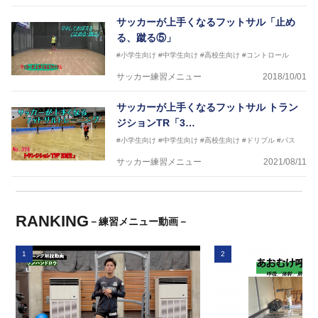
サッカーが上手くなるフットサル「止め
る、蹴る⑤」
#小学生向け
#中学生向け
#高校生向け
#コントロール
サッカー練習メニュー
2018/10/01
サッカーが上手くなるフットサル トラン
ジションTR「3…
#小学生向け
#中学生向け
#高校生向け
#ドリブル
#パス
サッカー練習メニュー
2021/08/11
RANKING
－練習メニュー動画－
1
2