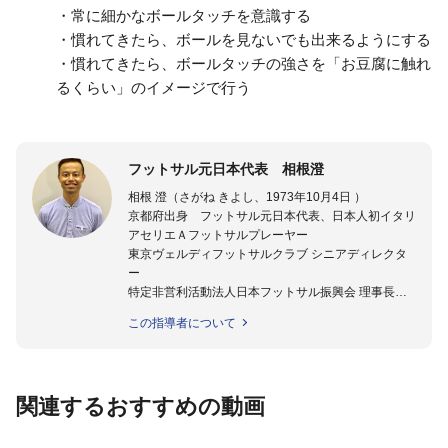
・常に細かなボールタッチを意識する
・慣れてきたら、ボールを見ないでも出来るようにする
・慣れてきたら、ボールタッチの強さを「お豆腐に触れ
るくらい」のイメージで行う
フットサル元日本代表 相根澄
相根 澄（さがね きよし、1973年10月4日 ）
京都府出身 フットサル元日本代表、日本人初イタリ
アセリエＡフットサルプレーヤー
東京ヴェルディフットサルクラブ シニアディレクタ
ー
特定非営利活動法人日本フットサル振興会 理事長
★指導歴★
この指導者について
2008年- 2009年 フットサル日本代表テクニカルスタ
ッフ
2008年- 2011年 JFAスペシャルスタッフ
2011年 - 2012年 ステラミーゴいわて花巻 監督
関連するおすすめの動画
2012年 - 2014年 湘南ベルマーレフットサルクラブ 監
督
2014年 - 2015年 ヴォスクオーレ仙台 強化部長