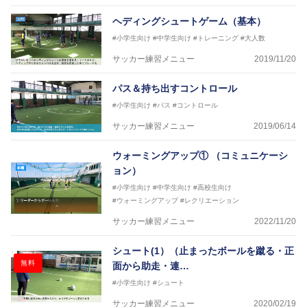
ヘディングシュートゲーム（基本）
#小学生向け
#中学生向け
#トレーニング
#大人数
サッカー練習メニュー
2019/11/20
パス＆持ち出すコントロール
#小学生向け
#パス
#コントロール
サッカー練習メニュー
2019/06/14
ウォーミングアップ① （コミュニケーシ
ョン）
#小学生向け
#中学生向け
#高校生向け
#ウォーミングアップ
#レクリエーション
サッカー練習メニュー
2022/11/20
シュート(1）（止まったボールを蹴る・正
無料
面から助走・連…
#小学生向け
#シュート
サッカー練習メニュー
2020/02/19