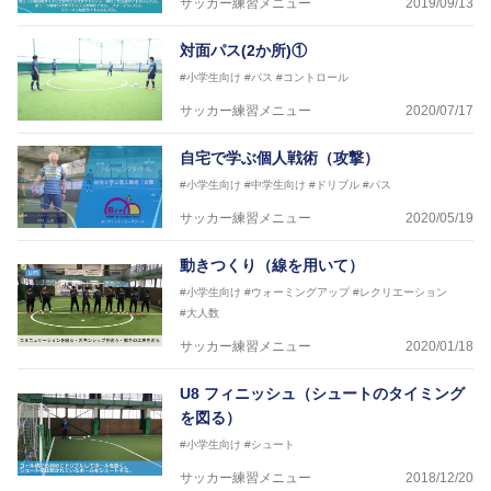
サッカー練習メニュー
2019/09/13
ASV ペスカドーラ町田 監督、FC VIGORE 監督
【資格】
対面パス(2か所)①
日本サッカー協会公認B級ライセンス・日本サッカー
協会公認フットサルB級ライセンス
#小学生向け
#パス
#コントロール
サッカー練習メニュー
2020/07/17
※全コーチボンフィンサッカースクール所属
自宅で学ぶ個人戦術（攻撃）
#小学生向け
#中学生向け
#ドリブル
#パス
サッカー練習メニュー
2020/05/19
動きつくり（線を用いて）
#小学生向け
#ウォーミングアップ
#レクリエーション
#大人数
サッカー練習メニュー
2020/01/18
U8 フィニッシュ（シュートのタイミング
を図る）
#小学生向け
#シュート
サッカー練習メニュー
2018/12/20