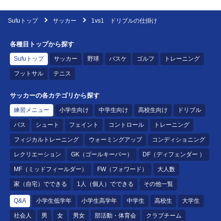
Sufuトップ
サッカー
1vs1 ドリブルの仕掛け
各種目トップから探す
Sufuトップ
サッカー
野球
バスケ
ゴルフ
トレーニング
フットサル
テニス
サッカーの各カテゴリから探す
練習メニュー
小学生向け
中学生向け
高校生向け
ドリブル
パス
シュート
フェイント
コントロール
トレーニング
フィジカルトレーニング
ウォーミングアップ
コンディショニング
レクリエーション
GK（ゴールキーパー）
DF（ディフェンダー ）
MF（ミッドフィールダー）
FW（フォワード）
大人数
家（自宅）でできる
1人（個人）でできる
その他一覧
Q&A
小学生低学年
小学生高学年
中学生
高校生
大学生
社会人
男
女
男女
部活動・体育会
クラブチーム