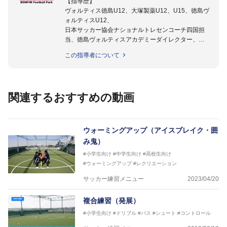
【指導歴】
ヴォルティス徳島U12、大塚製薬U12、U15、徳島ヴ
ォルティスU12、
日本サッカー協会ナショナルトレセンコーチ四国担
当、徳島ヴォルティスアカデミーダイレクター、
徳島ヴォルティス普及部長、FC東京普及部長、
この指導者について
日本サッカー協会公認B級養成講習会インストラクタ
ー(FC東京コース)
【資格】
日本サッカー協会公認A級ジェネラル・日本サッカー
関連するおすすめの動画
協会公認キッズリーダーチーフインストラクター
フットサル監修：小西 鉄平
【指導歴】
ウォーミングアップ（アイスブレイク・囲
FリーグU23選抜監督、ミャンマー女子フットサル代
み鬼）
表監督
#小学生向け
#中学生向け
#高校生向け
日本サッカー協会フットサルインストラクター、AFC
#ウォーミングアップ
#レクリエーション
（アジアサッカー連盟）フットサルインストラクター
【資格】
サッカー練習メニュー
2023/04/20
JFA公認A級コーチジェネラルライセンス・JFA公認フ
ットサルB級コーチライセンス
複合練習（発展）
横山 哲久
#小学生向け
#ドリブル
#パス
#シュート
#コントロール
【指導歴】