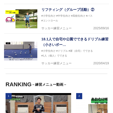
リフティング（グループ活動）②
#小学生向け
#中学生向け
#高校生向け
#パス
#コントロール
サッカー練習メニュー
2025/09/16
18.1人で自宅や公園でできるドリブル練習
（小さいボー…
#小学生向け
#ドリブル
#家（自宅）でできる
#1人（個人）でできる
サッカー練習メニュー
2020/04/19
RANKING
－練習メニュー動画－
1
2