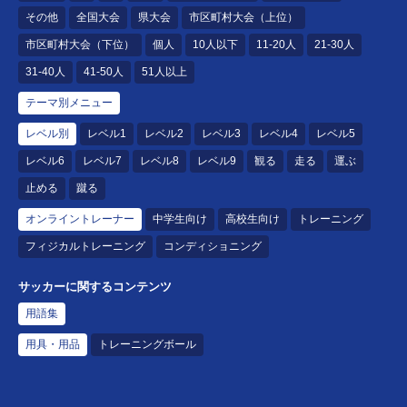
その他
全国大会
県大会
市区町村大会（上位）
市区町村大会（下位）
個人
10人以下
11-20人
21-30人
31-40人
41-50人
51人以上
テーマ別メニュー
レベル別
レベル1
レベル2
レベル3
レベル4
レベル5
レベル6
レベル7
レベル8
レベル9
観る
走る
運ぶ
止める
蹴る
オンライントレーナー
中学生向け
高校生向け
トレーニング
フィジカルトレーニング
コンディショニング
サッカーに関するコンテンツ
用語集
用具・用品
トレーニングボール