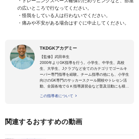
・トレーニングスペース確保のためリビングなど、部屋
の広いところで行なってください。
・怪我をしている人は行わないでください。
・痛みや不安がある場合はすぐに中止してください。
TKDGKアカデミー
【監修】武田幸生
2000年よりGK指導を行う。小学生、中学生、高校
生、大学生、Jクラブなど全てのカテゴリでゴールキ
ーパー専門指導を経験。チーム指導の他にも、小学生
向けのGK専門のサッカースクール開校やトレセン活
動、全国各地でＧＫ指導講習会など普及活動にも積極
的に取り組んでいる。GKを始めたばかりの「GKの入
この指導者について
り口」にいる選手から「プロ選手」まで指導する日本
ではまだ少ない「ゴールキーパー指導のスペシャリス
ト」として活動中。
関連するおすすめの動画
【指導ライセンス】日本サッカー協会公認Ｂ級・日本
サッカー協会公認ゴールキーパーA級取得