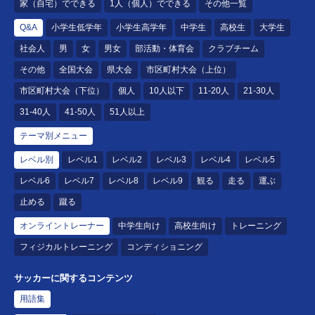
家（自宅）でできる
1人（個人）でできる
その他一覧
Q&A
小学生低学年
小学生高学年
中学生
高校生
大学生
社会人
男
女
男女
部活動・体育会
クラブチーム
その他
全国大会
県大会
市区町村大会（上位）
市区町村大会（下位）
個人
10人以下
11-20人
21-30人
31-40人
41-50人
51人以上
テーマ別メニュー
レベル別
レベル1
レベル2
レベル3
レベル4
レベル5
レベル6
レベル7
レベル8
レベル9
観る
走る
運ぶ
止める
蹴る
オンライントレーナー
中学生向け
高校生向け
トレーニング
フィジカルトレーニング
コンディショニング
サッカーに関するコンテンツ
用語集