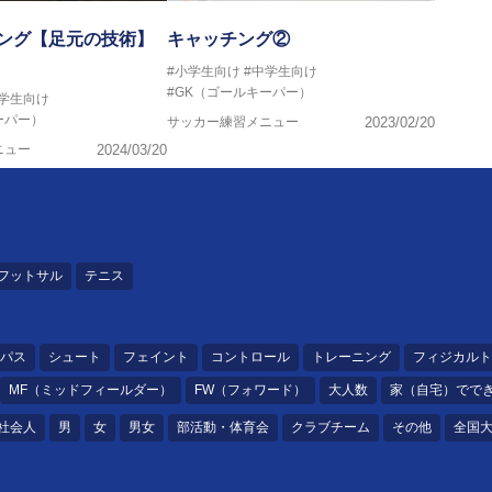
ニング【足元の技術】
キャッチング②
#小学生向け
#中学生向け
#GK（ゴールキーパー）
中学生向け
ーパー）
サッカー練習メニュー
2023/02/20
ニュー
2024/03/20
フットサル
テニス
パス
シュート
フェイント
コントロール
トレーニング
フィジカルト
MF（ミッドフィールダー）
FW（フォワード）
大人数
家（自宅）でで
社会人
男
女
男女
部活動・体育会
クラブチーム
その他
全国