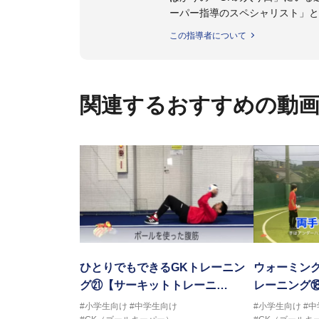
ーパー指導のスペシャリスト」と
この指導者について
【指導ライセンス】日本サッカー
関連するおすすめの動
ひとりでもできるGKトレーニン
ウォーミン
グ㉑【サーキットトレーニ…
レーニング
#小学生向け
#中学生向け
#小学生向け
#