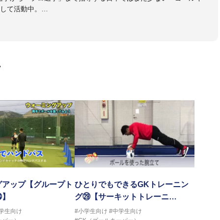
して活動中。
協会公認Ｂ級・日本サッカー協会公認ゴールキーパーA級取得
画
グアップ【グループト
ひとりでもできるGKトレーニン
⑱】
グ㉙【サーキットトレーニ…
中学生向け
#小学生向け
#中学生向け