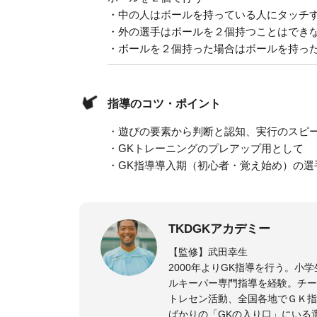
・中の人はボールを持っている人にタッチ
・外の選手はボールを２個持つことはでき
・ボールを２個持った場合はボールを持っ
指導のコツ・ポイント
・遊びの要素から判断と認知、実行のスピ
・GKトレーニングのプレアップ用として
・GK指導導入期（初心者・覚え始め）の選
TKDGKアカデミー
【監修】武田幸生
2000年よりGK指導を行う。
ルキーパー専門指導を経験。チー
トレセン活動、全国各地でＧＫ指
ばかりの「GKの入り口」にいる