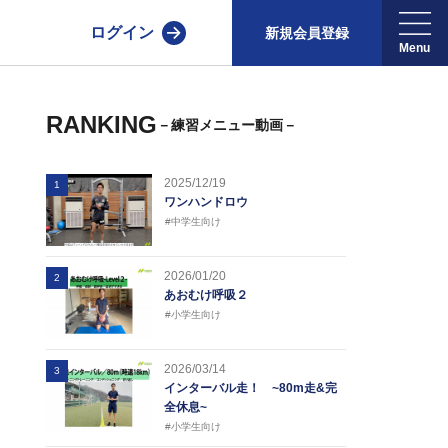
ログイン
新規会員登録
RANKING
－練習メニュー動画－
2025/12/19
1
ワンハンドロウ
#中学生向け
2026/01/20
2
あおむけ呼吸２
#小学生向け
2026/03/14
3
インターバル走！ ~80m走&完
全休息~
#小学生向け