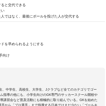
すると交代できる
ない
た人ではなく、最後にボールを投げた人が交代する
ードを早められるようにする
手向け
小学生、中学生、高校生、大学生、Jクラブなど全てのカテゴリでゴー
ム指導の他にも、小学生向けのGK専門のサッカースクール開校や
導講習会など普及活動にも積極的に取り組んでいる。GKを始めた
選手から「プロ選手」まで指導する日本ではまだ少ない「ゴールキ