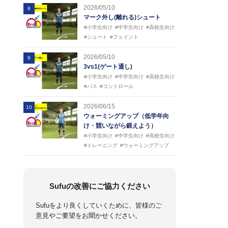
2026/05/10
8
マーク外し(離れる)シュート
#小学生向け
#中学生向け
#高校生向け
#シュート
#フェイント
2026/05/10
9
3vs1(ゲート通し)
#小学生向け
#中学生向け
#高校生向け
#パス
#コントロール
2026/06/15
10
ウォーミングアップ（低学年向
け・競いながら鍛えよう）
#小学生向け
#中学生向け
#高校生向け
#トレーニング
#ウォーミングアップ
Sufuの改善にご協力ください
Sufuをより良くしていくために、皆様のご
意見やご要望をお聞かせください。