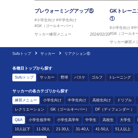
プレウォーミングアップ⑤
GKトレー
①
#小学生向け
#中学生向け
#GK（ゴールキーパー）
#小学生向け
#
#GK（ゴールキ
サッカー練習メニュー
2024/02/20
サッカー練習メ
Sufuトップ
サッカー
リアクション⑥
各種目トップから探す
Sufuトップ
サッカー
野球
バスケ
ゴルフ
トレーニング
サッカーの各カテゴリから探す
練習メニュー
小学生向け
中学生向け
高校生向け
ドリブル
レクリエーション
GK（ゴールキーパー）
DF（ディフェンダー ）
Q&A
小学生低学年
小学生高学年
中学生
高校生
大学生
10人以下
11-20人
21-30人
31-40人
41-50人
51人以上