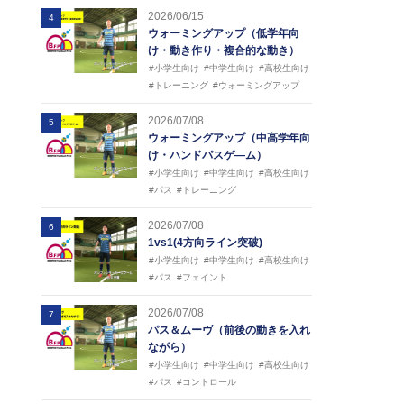
2026/06/15
4
ウォーミングアップ（低学年向
け・動き作り・複合的な動き）
#小学生向け
#中学生向け
#高校生向け
#トレーニング
#ウォーミングアップ
2026/07/08
5
ウォーミングアップ（中高学年向
け・ハンドパスゲ―ム）
#小学生向け
#中学生向け
#高校生向け
#パス
#トレーニング
2026/07/08
6
1vs1(4方向ライン突破)
#小学生向け
#中学生向け
#高校生向け
#パス
#フェイント
2026/07/08
7
パス＆ムーヴ（前後の動きを入れ
ながら）
#小学生向け
#中学生向け
#高校生向け
#パス
#コントロール