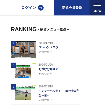
ログイン
新規会員登録
RANKING
－練習メニュー動画－
2025/12/19
1
ワンハンドロウ
#中学生向け
2026/01/20
2
あおむけ呼吸２
#小学生向け
2026/03/14
3
インターバル走！ ~80m走&完
全休息~
#小学生向け