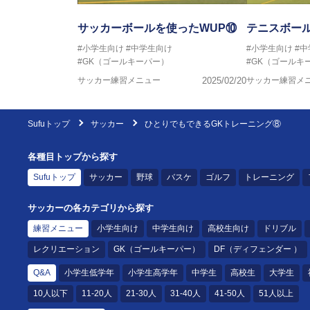
サッカーボールを使ったWUP⑩
テニスボール
#小学生向け
#中学生向け
#小学生向け
#
#GK（ゴールキーパー）
#GK（ゴールキ
サッカー練習メニュー
2025/02/20
サッカー練習メ
Sufuトップ
サッカー
ひとりでもできるGKトレーニング⑧
各種目トップから探す
Sufuトップ
サッカー
野球
バスケ
ゴルフ
トレーニング
サッカーの各カテゴリから探す
練習メニュー
小学生向け
中学生向け
高校生向け
ドリブル
レクリエーション
GK（ゴールキーパー）
DF（ディフェンダー ）
Q&A
小学生低学年
小学生高学年
中学生
高校生
大学生
10人以下
11-20人
21-30人
31-40人
41-50人
51人以上