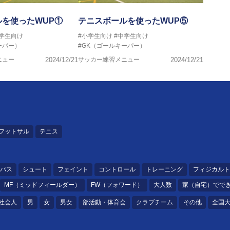
を使ったWUP①
テニスボールを使ったWUP⑤
中学生向け
#小学生向け
#中学生向け
ーパー）
#GK（ゴールキーパー）
ニュー
2024/12/21
サッカー練習メニュー
2024/12/21
フットサル
テニス
パス
シュート
フェイント
コントロール
トレーニング
フィジカルト
MF（ミッドフィールダー）
FW（フォワード）
大人数
家（自宅）でで
社会人
男
女
男女
部活動・体育会
クラブチーム
その他
全国