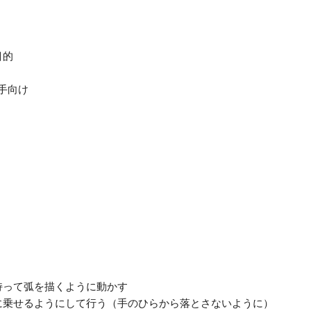
目的
手向け
持って弧を描くように動かす
に乗せるようにして行う（手のひらから落とさないように）