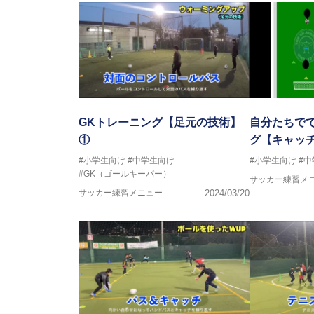
GKトレーニング【足元の技術】
自分たちで
①
グ【キャッ
#小学生向け
#中学生向け
#小学生向け
#
#GK（ゴールキーパー）
サッカー練習メ
サッカー練習メニュー
2024/03/20