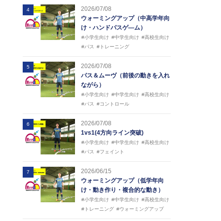
2026/07/08
4
ウォーミングアップ（中高学年向
け・ハンドパスゲ―ム）
#小学生向け
#中学生向け
#高校生向け
#パス
#トレーニング
2026/07/08
5
パス＆ムーヴ（前後の動きを入れ
ながら）
#小学生向け
#中学生向け
#高校生向け
#パス
#コントロール
2026/07/08
6
1vs1(4方向ライン突破)
#小学生向け
#中学生向け
#高校生向け
#パス
#フェイント
2026/06/15
7
ウォーミングアップ（低学年向
け・動き作り・複合的な動き）
#小学生向け
#中学生向け
#高校生向け
#トレーニング
#ウォーミングアップ