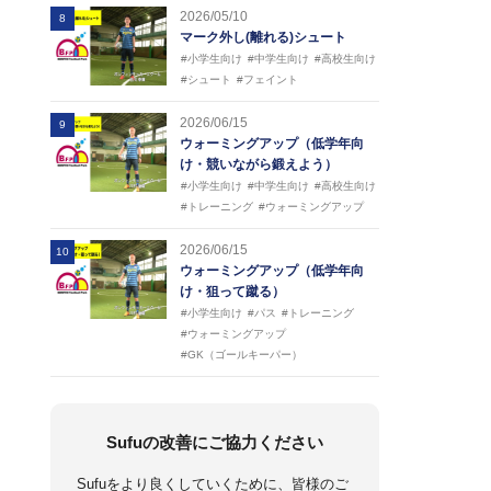
2026/05/10
8
マーク外し(離れる)シュート
#小学生向け
#中学生向け
#高校生向け
#シュート
#フェイント
2026/06/15
9
ウォーミングアップ（低学年向
け・競いながら鍛えよう）
#小学生向け
#中学生向け
#高校生向け
#トレーニング
#ウォーミングアップ
2026/06/15
10
ウォーミングアップ（低学年向
け・狙って蹴る）
#小学生向け
#パス
#トレーニング
#ウォーミングアップ
#GK（ゴールキーパー）
Sufuの改善にご協力ください
Sufuをより良くしていくために、皆様のご