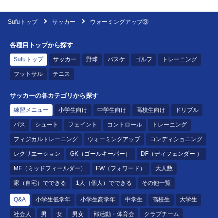
Sufuトップ
サッカー
ウォーミングアップ③
各種目トップから探す
Sufuトップ
サッカー
野球
バスケ
ゴルフ
トレーニング
フットサル
テニス
サッカーの各カテゴリから探す
練習メニュー
小学生向け
中学生向け
高校生向け
ドリブル
パス
シュート
フェイント
コントロール
トレーニング
フィジカルトレーニング
ウォーミングアップ
コンディショニング
レクリエーション
GK（ゴールキーパー）
DF（ディフェンダー ）
MF（ミッドフィールダー）
FW（フォワード）
大人数
家（自宅）でできる
1人（個人）でできる
その他一覧
Q&A
小学生低学年
小学生高学年
中学生
高校生
大学生
社会人
男
女
男女
部活動・体育会
クラブチーム