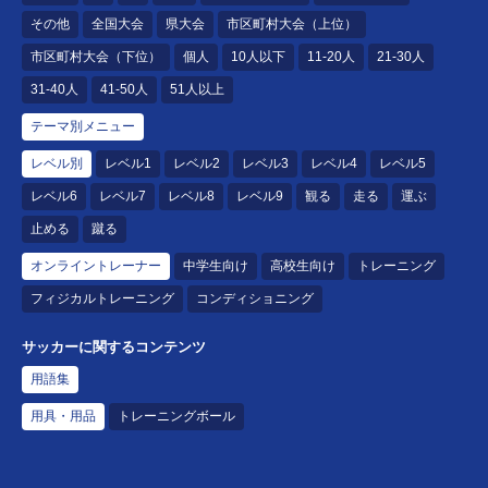
その他
全国大会
県大会
市区町村大会（上位）
市区町村大会（下位）
個人
10人以下
11-20人
21-30人
31-40人
41-50人
51人以上
テーマ別メニュー
レベル別
レベル1
レベル2
レベル3
レベル4
レベル5
レベル6
レベル7
レベル8
レベル9
観る
走る
運ぶ
止める
蹴る
オンライントレーナー
中学生向け
高校生向け
トレーニング
フィジカルトレーニング
コンディショニング
サッカーに関するコンテンツ
用語集
用具・用品
トレーニングボール