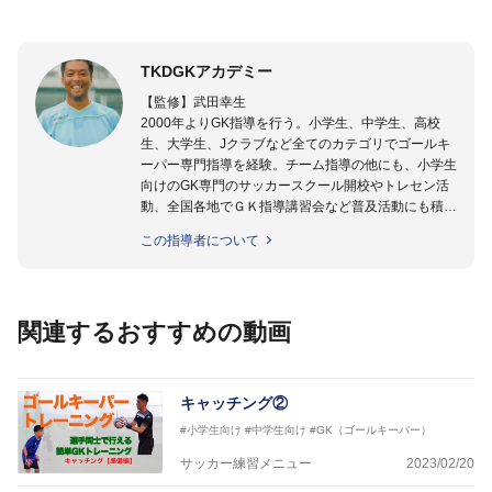
TKDGKアカデミー
【監修】武田幸生
2000年よりGK指導を行う。小学生、中学生、高校
生、大学生、Jクラブなど全てのカテゴリでゴールキ
ーパー専門指導を経験。チーム指導の他にも、小学生
向けのGK専門のサッカースクール開校やトレセン活
動、全国各地でＧＫ指導講習会など普及活動にも積極
的に取り組んでいる。GKを始めたばかりの「GKの入
この指導者について
り口」にいる選手から「プロ選手」まで指導する日本
ではまだ少ない「ゴールキーパー指導のスペシャリス
ト」として活動中。
関連するおすすめの動画
【指導ライセンス】日本サッカー協会公認Ｂ級・日本
サッカー協会公認ゴールキーパーA級取得
キャッチング②
#小学生向け
#中学生向け
#GK（ゴールキーパー）
サッカー練習メニュー
2023/02/20