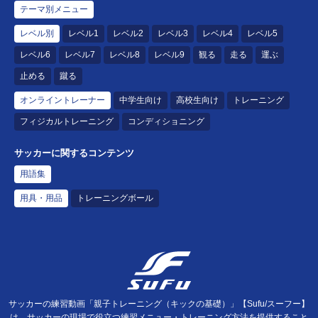
テーマ別メニュー
レベル別
レベル1
レベル2
レベル3
レベル4
レベル5
レベル6
レベル7
レベル8
レベル9
観る
走る
運ぶ
止める
蹴る
オンライントレーナー
中学生向け
高校生向け
トレーニング
フィジカルトレーニング
コンディショニング
サッカーに関するコンテンツ
用語集
用具・用品
トレーニングボール
サッカーの練習動画「親子トレーニング（キックの基礎）」【Sufu/スーフー】
は、サッカーの現場で役立つ練習メニュー・トレーニング方法を提供すること