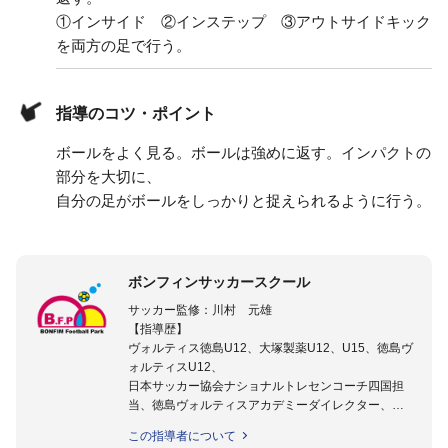
①インサイド ②インステップ ③アウトサイドキック
を両方の足で行う。
指導のコツ・ポイント
ボールをよく見る。ボールは強めに返す。インパクトの
部分を大切に、
自分の足がボールをしっかりと捉えられるように行う。
ボンフィンサッカースクール
サッカー監修：川村 元雄
【指導歴】
ヴォルティス徳島U12、大塚製薬U12、U15、徳島ヴ
ォルティスU12、
日本サッカー協会ナショナルトレセンコーチ四国担
当、徳島ヴォルティスアカデミーダイレクター、
徳島ヴォルティス普及部長、FC東京普及部長、
この指導者について
日本サッカー協会公認B級養成講習会インストラクタ