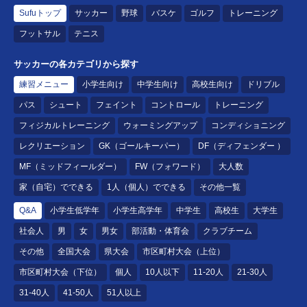
Sufuトップ
サッカー
野球
バスケ
ゴルフ
トレーニング
フットサル
テニス
サッカーの各カテゴリから探す
練習メニュー
小学生向け
中学生向け
高校生向け
ドリブル
パス
シュート
フェイント
コントロール
トレーニング
フィジカルトレーニング
ウォーミングアップ
コンディショニング
レクリエーション
GK（ゴールキーパー）
DF（ディフェンダー ）
MF（ミッドフィールダー）
FW（フォワード）
大人数
家（自宅）でできる
1人（個人）でできる
その他一覧
Q&A
小学生低学年
小学生高学年
中学生
高校生
大学生
社会人
男
女
男女
部活動・体育会
クラブチーム
その他
全国大会
県大会
市区町村大会（上位）
市区町村大会（下位）
個人
10人以下
11-20人
21-30人
31-40人
41-50人
51人以上