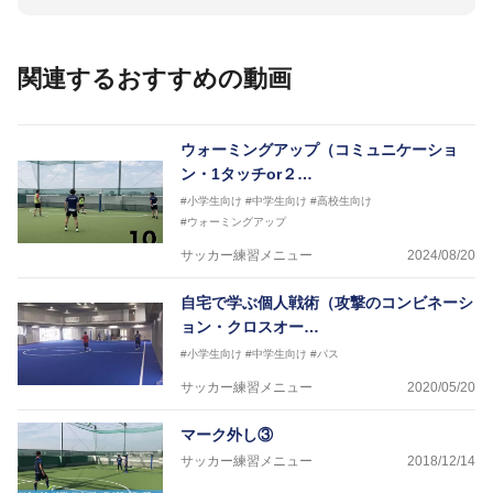
ー(FC東京コース)
【資格】
日本サッカー協会公認A級ジェネラル・日本サッカー
関連するおすすめの動画
協会公認キッズリーダーチーフインストラクター
フットサル監修：小西 鉄平
【指導歴】
ウォーミングアップ（コミュニケーショ
FリーグU23選抜監督、ミャンマー女子フットサル代
ン・1タッチor２…
表監督
#小学生向け
#中学生向け
#高校生向け
日本サッカー協会フットサルインストラクター、AFC
#ウォーミングアップ
（アジアサッカー連盟）フットサルインストラクター
【資格】
サッカー練習メニュー
2024/08/20
JFA公認A級コーチジェネラルライセンス・JFA公認フ
ットサルB級コーチライセンス
自宅で学ぶ個人戦術（攻撃のコンビネーシ
ョン・クロスオー…
横山 哲久
【指導歴】
#小学生向け
#中学生向け
#パス
ASV ペスカドーラ町田 監督、FC VIGORE 監督
サッカー練習メニュー
2020/05/20
【資格】
日本サッカー協会公認B級ライセンス・日本サッカー
協会公認フットサルB級ライセンス
マーク外し③
サッカー練習メニュー
2018/12/14
※全コーチボンフィンサッカースクール所属