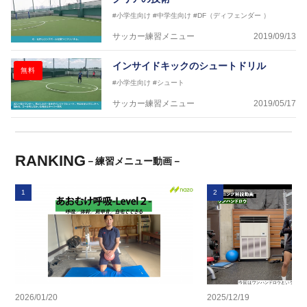
#小学生向け
#中学生向け
#DF（ディフェンダー ）
サッカー練習メニュー
2019/09/13
インサイドキックのシュートドリル
無料
#小学生向け
#シュート
サッカー練習メニュー
2019/05/17
RANKING
－練習メニュー動画－
1
2
2026/01/20
2025/12/19