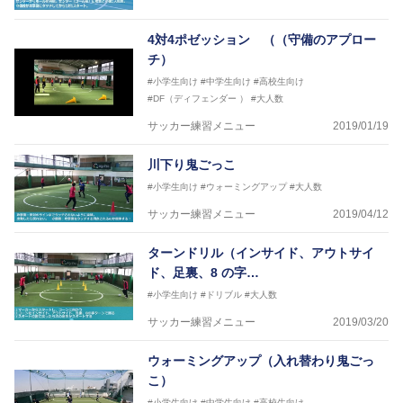
4対4ポゼッション （（守備のアプロー
チ）
#小学生向け
#中学生向け
#高校生向け
#DF（ディフェンダー ）
#大人数
サッカー練習メニュー
2019/01/19
川下り鬼ごっこ
#小学生向け
#ウォーミングアップ
#大人数
サッカー練習メニュー
2019/04/12
ターンドリル（インサイド、アウトサイ
ド、足裏、8 の字…
#小学生向け
#ドリブル
#大人数
サッカー練習メニュー
2019/03/20
ウォーミングアップ（入れ替わり鬼ごっ
こ）
#小学生向け
#中学生向け
#高校生向け