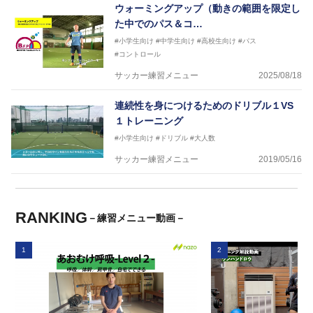
ウォーミングアップ（動きの範囲を限定し
た中でのパス＆コ…
#小学生向け
#中学生向け
#高校生向け
#パス
#コントロール
サッカー練習メニュー
2025/08/18
連続性を身につけるためのドリブル１VS
１トレーニング
#小学生向け
#ドリブル
#大人数
サッカー練習メニュー
2019/05/16
RANKING
－練習メニュー動画－
1
2