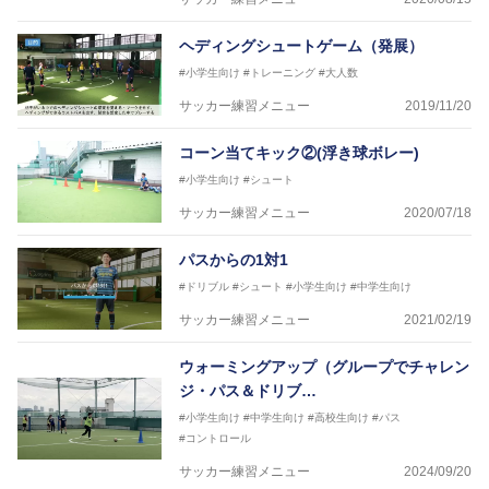
ASV ペスカドーラ町田 監督、FC VIGORE 監督
【資格】
ヘディングシュートゲーム（発展）
日本サッカー協会公認B級ライセンス・日本サッカー
協会公認フットサルB級ライセンス
#小学生向け
#トレーニング
#大人数
サッカー練習メニュー
2019/11/20
※全コーチボンフィンサッカースクール所属
コーン当てキック②(浮き球ボレー)
#小学生向け
#シュート
サッカー練習メニュー
2020/07/18
パスからの1対1
#ドリブル
#シュート
#小学生向け
#中学生向け
サッカー練習メニュー
2021/02/19
ウォーミングアップ（グループでチャレン
ジ・パス＆ドリブ…
#小学生向け
#中学生向け
#高校生向け
#パス
#コントロール
サッカー練習メニュー
2024/09/20