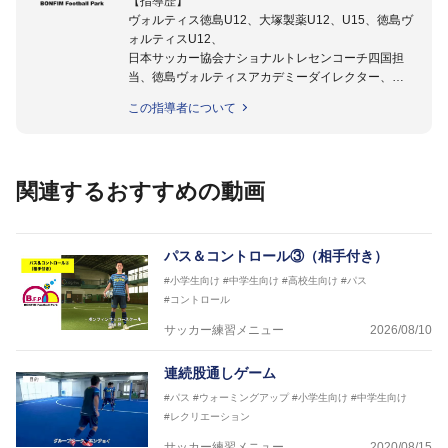
【指導歴】
ヴォルティス徳島U12、大塚製薬U12、U15、徳島ヴ
ォルティスU12、
日本サッカー協会ナショナルトレセンコーチ四国担
当、徳島ヴォルティスアカデミーダイレクター、
徳島ヴォルティス普及部長、FC東京普及部長、
この指導者について
日本サッカー協会公認B級養成講習会インストラクタ
ー(FC東京コース)
【資格】
日本サッカー協会公認A級ジェネラル・日本サッカー
関連するおすすめの動画
協会公認キッズリーダーチーフインストラクター
フットサル監修：小西 鉄平
【指導歴】
パス＆コントロール③（相手付き）
FリーグU23選抜監督、ミャンマー女子フットサル代
#小学生向け
#中学生向け
#高校生向け
#パス
表監督
#コントロール
日本サッカー協会フットサルインストラクター、AFC
（アジアサッカー連盟）フットサルインストラクター
サッカー練習メニュー
2026/08/10
【資格】
JFA公認A級コーチジェネラルライセンス・JFA公認フ
連続股通しゲーム
ットサルB級コーチライセンス
#パス
#ウォーミングアップ
#小学生向け
#中学生向け
#レクリエーション
横山 哲久
【指導歴】
サッカー練習メニュー
2020/08/15