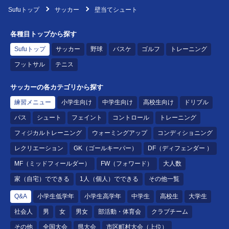
Sufuトップ
サッカー
壁当てシュート
各種目トップから探す
Sufuトップ
サッカー
野球
バスケ
ゴルフ
トレーニング
フットサル
テニス
サッカーの各カテゴリから探す
練習メニュー
小学生向け
中学生向け
高校生向け
ドリブル
パス
シュート
フェイント
コントロール
トレーニング
フィジカルトレーニング
ウォーミングアップ
コンディショニング
レクリエーション
GK（ゴールキーパー）
DF（ディフェンダー ）
MF（ミッドフィールダー）
FW（フォワード）
大人数
家（自宅）でできる
1人（個人）でできる
その他一覧
Q&A
小学生低学年
小学生高学年
中学生
高校生
大学生
社会人
男
女
男女
部活動・体育会
クラブチーム
その他
全国大会
県大会
市区町村大会（上位）