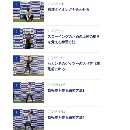
2026/05/10
4
捕球タイミングを合わせる
2026/06/20
5
スローイングのための上体の動き
を覚える練習方法
2025/09/09
6
セカンドのゲッツーの入り方（左
足前に出る）
2025/11/05
7
捻転差を作る練習方法1
2026/01/14
8
捻転差を作る練習方法4