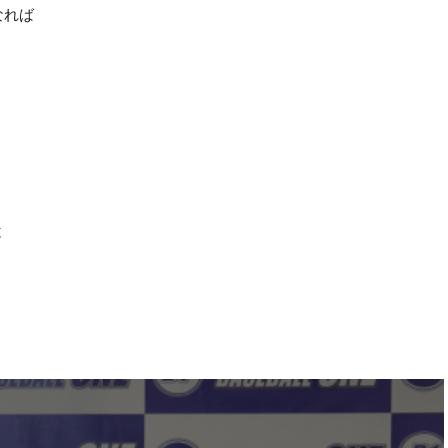
なれば
と