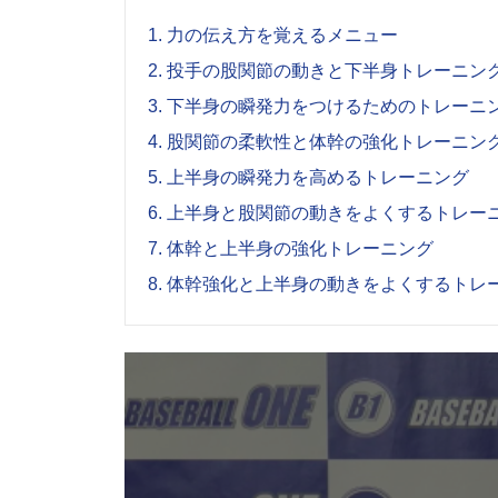
1.
力の伝え方を覚えるメニュー
2.
投手の股関節の動きと下半身トレーニン
3.
下半身の瞬発力をつけるためのトレーニ
4.
股関節の柔軟性と体幹の強化トレーニン
5.
上半身の瞬発力を高めるトレーニング
6.
上半身と股関節の動きをよくするトレー
7.
体幹と上半身の強化トレーニング
8.
体幹強化と上半身の動きをよくするトレ