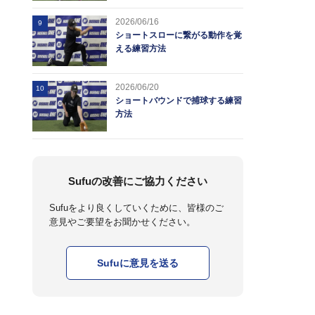
2026/06/16
9
ショートスローに繋がる動作を覚
える練習方法
2026/06/20
10
ショートバウンドで捕球する練習
方法
Sufuの改善にご協力ください
Sufuをより良くしていくために、皆様のご
意見やご要望をお聞かせください。
Sufuに意見を送る