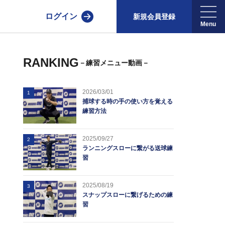
ログイン
新規会員登録
RANKING
－練習メニュー動画－
2026/03/01
1
捕球する時の手の使い方を覚える
練習方法
2025/09/27
2
ランニングスローに繋がる送球練
習
2025/08/19
3
スナップスローに繋げるための練
習