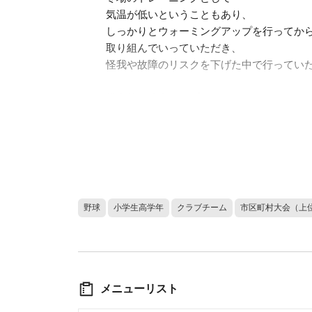
気温が低いということもあり、
しっかりとウォーミングアップを行ってか
取り組んでいっていただき、
怪我や故障のリスクを下げた中で行ってい
総合的な能力アップのために
全身をトレーニングしていくメニューを
プランニングしていき
その中でも、体幹、股関節をピックアップ
メニューを組んでおります。
各メニューを取り組んでいく中で
野球
小学生高学年
クラブチーム
市区町村大会（上
しっかりと意図と目的を理解した上で
取り組んでいただければと思います。
メニューリスト