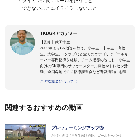
・タイミング良くボールを扱うこと
・できないことにイライラしないこと
TKDGKアカデミー
【監修】武田幸生
2000年よりGK指導を行う。小学生、中学生、高校
生、大学生、Jクラブなど全てのカテゴリでゴールキ
ーパー専門指導を経験。チーム指導の他にも、小学生
向けのGK専門のサッカースクール開校やトレセン活
動、全国各地でＧＫ指導講習会など普及活動にも積極
的に取り組んでいる。GKを始めたばかりの「GKの入
この指導者について
り口」にいる選手から「プロ選手」まで指導する日本
ではまだ少ない「ゴールキーパー指導のスペシャリス
ト」として活動中。
関連するおすすめの動画
【指導ライセンス】日本サッカー協会公認Ｂ級・日本
サッカー協会公認ゴールキーパーA級取得
プレウォーミングアップ⑧
#小学生向け
#中学生向け
#GK（ゴールキーパー）