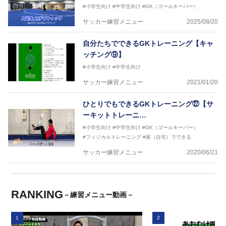
#小学生向け
#中学生向け
#GK（ゴールキーパー）
サッカー練習メニュー
2025/08/20
自分たちでできるGKトレーニング【キャ
ッチング⑨】
#小学生向け
#中学生向け
サッカー練習メニュー
2021/01/20
ひとりでもできるGKトレーニング㉗【サ
ーキットトレーニ…
#小学生向け
#中学生向け
#GK（ゴールキーパー）
#フィジカルトレーニング
#家（自宅）でできる
サッカー練習メニュー
2020/06/21
RANKING
－練習メニュー動画－
1
2