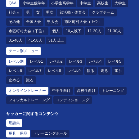
Q&A
小学生低学年
小学生高学年
中学生
高校生
大学生
社会人
男
女
男女
部活動・体育会
クラブチーム
その他
全国大会
県大会
市区町村大会（上位）
市区町村大会（下位）
個人
10人以下
11-20人
21-30人
31-40人
41-50人
51人以上
テーマ別メニュー
レベル別
レベル1
レベル2
レベル3
レベル4
レベル5
レベル6
レベル7
レベル8
レベル9
観る
走る
運ぶ
止める
蹴る
オンライントレーナー
中学生向け
高校生向け
トレーニング
フィジカルトレーニング
コンディショニング
サッカーに関するコンテンツ
用語集
用具・用品
トレーニングボール