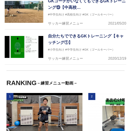
GKコーチがいなくてもできるGKトレーニ
ング⑬【中高校…
#中学生向け
#高校生向け
#GK（ゴールキーパー）
サッカー練習メニュー
2021/05/20
自分たちでできるGKトレーニング【キャ
ッチング①】
#小学生向け
#中学生向け
#GK（ゴールキーパー）
サッカー練習メニュー
2020/12/19
RANKING
－練習メニュー動画－
1
2