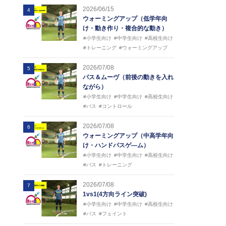
2026/06/15
4
ウォーミングアップ（低学年向
け・動き作り・複合的な動き）
#小学生向け
#中学生向け
#高校生向け
#トレーニング
#ウォーミングアップ
2026/07/08
5
パス＆ムーヴ（前後の動きを入れ
ながら）
#小学生向け
#中学生向け
#高校生向け
#パス
#コントロール
2026/07/08
6
ウォーミングアップ（中高学年向
け・ハンドパスゲ―ム）
#小学生向け
#中学生向け
#高校生向け
#パス
#トレーニング
2026/07/08
7
1vs1(4方向ライン突破)
#小学生向け
#中学生向け
#高校生向け
#パス
#フェイント