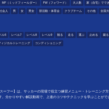
MF（ミッドフィールダー）
FW（フォワード）
大人数
家（自宅）でで
社会人
男
女
男女
部活動・体育会
クラブチーム
その他
全国
ベル6
レベル7
レベル8
レベル9
観る
走る
運ぶ
止める
蹴る
フィジカルトレーニング
コンディショニング
u/スーフー】は、サッカーの現場で役立つ練習メニュー・トレーニング
す。分かりやすい解説動画で、上達のコツやテクニックを学ぶことがで