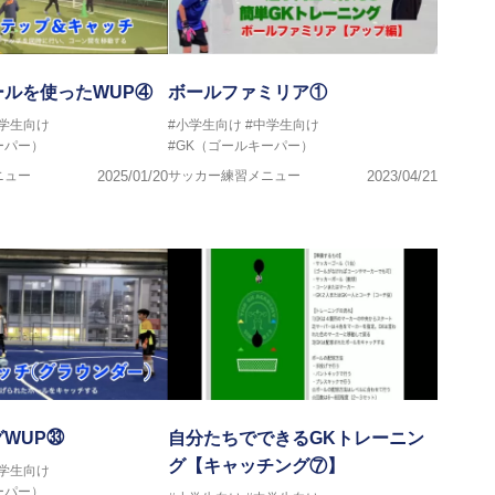
ルを使ったWUP④
ボールファミリア①
中学生向け
#小学生向け
#中学生向け
ーパー）
#GK（ゴールキーパー）
ニュー
2025/01/20
サッカー練習メニュー
2023/04/21
WUP㉝
自分たちでできるGKトレーニン
グ【キャッチング⑦】
中学生向け
ーパー）