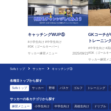
キャッチングWUP⑤
GKコーチが
トレーニン
#小学生向け
#中学生向け
#GK（ゴールキーパー）
#中学生向け
#
#GK（ゴールキ
サッカー練習メニュー
2025/09/21
サッカー練習メ
Sufuトップ
サッカー
キャッチング③
各種目トップから探す
Sufuトップ
サッカー
野球
バスケ
ゴルフ
トレーニング
サッカーの各カテゴリから探す
練習メニュー
小学生向け
中学生向け
高校生向け
ドリブル