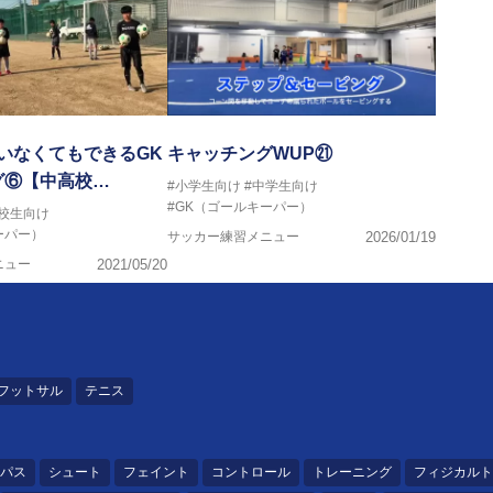
いなくてもできるGK
キャッチングWUP㉑
グ⑥【中高校…
#小学生向け
#中学生向け
#GK（ゴールキーパー）
高校生向け
ーパー）
サッカー練習メニュー
2026/01/19
ニュー
2021/05/20
フットサル
テニス
パス
シュート
フェイント
コントロール
トレーニング
フィジカルト