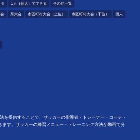
きる
1人（個人）でできる
その他一覧
大会
県大会
市区町村大会（上位）
市区町村大会（下位）
個人
方法を提供することで、サッカーの指導者・トレーナー・コーチ・
きます。サッカーの練習メニュー・トレーニング方法が動画で分