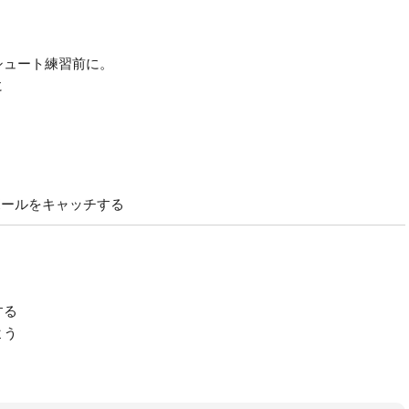
シュート練習前に。
に
ボールをキャッチする
する
よう