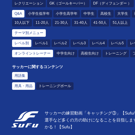
レクリエーション
GK（ゴールキーパー）
DF（ディフェンダー ）
Q&A
小学生低学年
小学生高学年
中学生
高校生
大学生
10人以下
11-20人
21-30人
31-40人
41-50人
51人以上
テーマ別メニュー
レベル別
レベル1
レベル2
レベル3
レベル4
レベル5
レ
オンライントレーナー
中学生向け
高校生向け
トレーニング
サッカーに関するコンテンツ
用語集
用具・用品
トレーニングボール
サッカーの練習動画「キャッチング③」【Suf
選手など多くの方の助けになることを目指しま
かる！【Sufu】