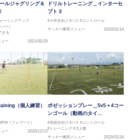
 ボールジャグリング＆
ドリルトレーニング＿インターセ
⑥
プト３
ウォーミングアップ
#小学生向け
#パス
#コントロール
ーパー）
サッカー練習メニュー
2020/01/14
できる
ニュー
2021/05/29
l Training（個人練習）
ポゼッションプレー＿5v5＋4コー
ンゴール（動画のタイ…
#FW（フォワード）
#高校生向け
#パス
#コントロール
#トレーニング
#大人数
ニュー
2020/12/13
サッカー練習メニュー
2023/02/24