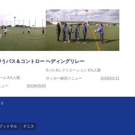
伴うパス＆コントロー
ヘディングリレー
#パス
#レクリエーション
#大人数
ール
#大人数
サッカー練習メニュー
2019/01/11
ニュー
2019/03/20
ル２
フットサル
テニス