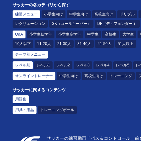
サッカーの各カテゴリから探す
練習メニュー
小学生向け
中学生向け
高校生向け
ドリブル
レクリエーション
GK（ゴールキーパー）
DF（ディフェンダー ）
Q&A
小学生低学年
小学生高学年
中学生
高校生
大学生
10人以下
11-20人
21-30人
31-40人
41-50人
51人以上
テーマ別メニュー
レベル別
レベル1
レベル2
レベル3
レベル4
レベル5
レ
オンライントレーナー
中学生向け
高校生向け
トレーニング
サッカーに関するコンテンツ
用語集
用具・用品
トレーニングボール
サッカーの練習動画「パス＆コントロール＿前を