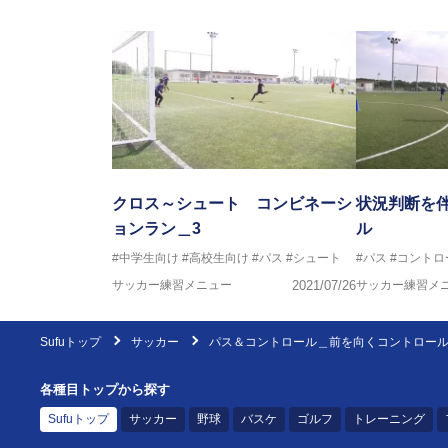
クロス～シュート コンビネーシ
状況判断を
ョンラン＿3
ル
#中学生向け
#高校生向け
#パス
#シュート
#パス
#コントロ
サッカー練習メニュー
2021/07/26
サッカー練習メ
Sufuトップ
サッカー
パス＆コントロール＿前を向くコントロー
各種目トップから探す
Sufuトップ
サッカー
野球
バスケ
ゴルフ
トレーニング