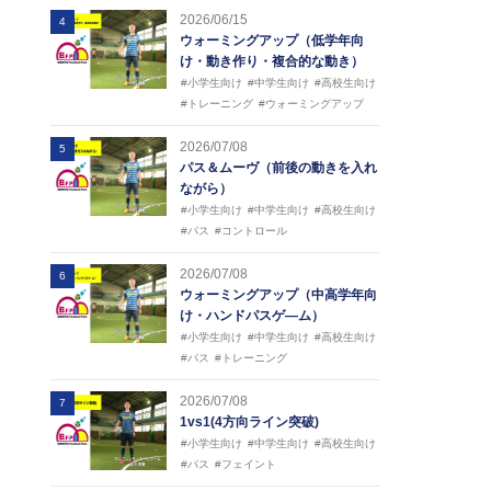
2026/06/15
4
ウォーミングアップ（低学年向
け・動き作り・複合的な動き）
#小学生向け
#中学生向け
#高校生向け
#トレーニング
#ウォーミングアップ
2026/07/08
5
パス＆ムーヴ（前後の動きを入れ
ながら）
#小学生向け
#中学生向け
#高校生向け
#パス
#コントロール
2026/07/08
6
ウォーミングアップ（中高学年向
け・ハンドパスゲ―ム）
#小学生向け
#中学生向け
#高校生向け
#パス
#トレーニング
2026/07/08
7
1vs1(4方向ライン突破)
#小学生向け
#中学生向け
#高校生向け
#パス
#フェイント