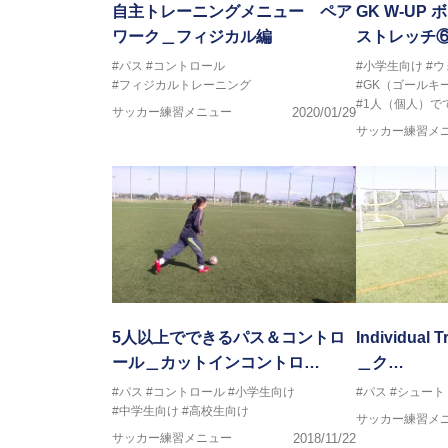
自主トレーニングメニュー ペア
GK W-UP
ワーク＿フィジカル編
ストレッチ
#パス
#コントロール
#小学生向け
#
#フィジカルトレーニング
#GK（ゴールキ
#1人（個人）で
サッカー練習メニュー
2020/01/29
サッカー練習メ
5人以上でできるパス＆コントロ
Individua
ール＿カットインコントロ…
＿ク…
#パス
#コントロール
#小学生向け
#パス
#シュート
#中学生向け
#高校生向け
サッカー練習メ
サッカー練習メニュー
2018/11/22