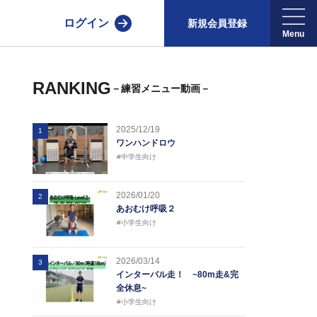
ログイン
新規会員登録
RANKING
－練習メニュー動画－
2025/12/19
1
ワンハンドロウ
#中学生向け
2026/01/20
2
あおむけ呼吸２
#小学生向け
2026/03/14
3
インターバル走！ ~80m走&完
全休息~
#小学生向け