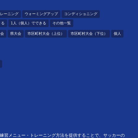
レーニング
ウォーミングアップ
コンディショニング
きる
1人（個人）でできる
その他一覧
大会
県大会
市区町村大会（上位）
市区町村大会（下位）
個人
つ練習メニュー・トレーニング方法を提供することで、サッカーの