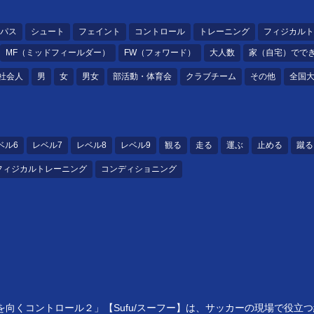
パス
シュート
フェイント
コントロール
トレーニング
フィジカルト
MF（ミッドフィールダー）
FW（フォワード）
大人数
家（自宅）でで
社会人
男
女
男女
部活動・体育会
クラブチーム
その他
全国
ベル6
レベル7
レベル8
レベル9
観る
走る
運ぶ
止める
蹴る
フィジカルトレーニング
コンディショニング
向くコントロール２」【Sufu/スーフー】は、サッカーの現場で役立