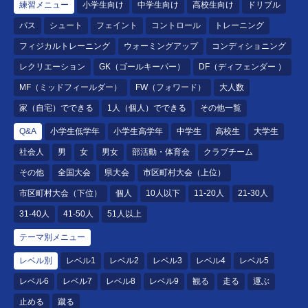
練習メニュー
小学生向け
中学生向け
高校生向け
ドリブル
パス
シュート
フェイント
コントロール
トレーニング
フィジカルトレーニング
ウォーミングアップ
コンディショニング
レクリエーション
GK（ゴールキーパー）
DF（ディフェンダー ）
MF（ミッドフィールダー）
FW（フォワード）
大人数
家（自宅）でできる
1人（個人）でできる
その他一覧
Q&A
小学生低学年
小学生高学年
中学生
高校生
大学生
社会人
男
女
男女
部活動・体育会
クラブチーム
その他
全国大会
県大会
市区町村大会（上位）
市区町村大会（下位）
個人
10人以下
11-20人
21-30人
31-40人
41-50人
51人以上
テーマ別メニュー
レベル別
レベル1
レベル2
レベル3
レベル4
レベル5
レベル6
レベル7
レベル8
レベル9
観る
走る
運ぶ
止める
蹴る