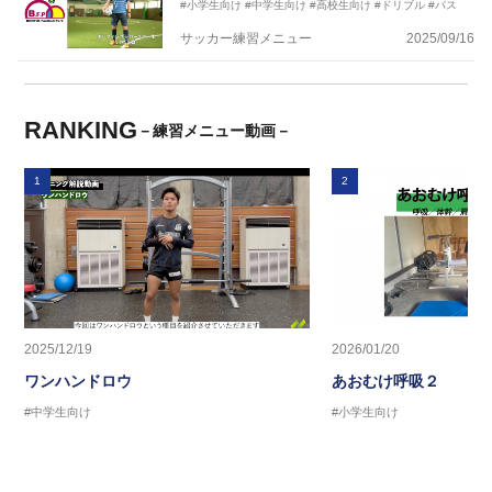
#小学生向け
#中学生向け
#高校生向け
#ドリブル
#パス
サッカー練習メニュー
2025/09/16
RANKING
－練習メニュー動画－
1
2
2025/12/19
2026/01/20
ワンハンドロウ
あおむけ呼吸２
#中学生向け
#小学生向け