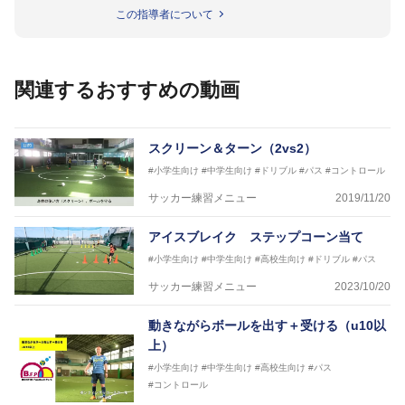
徳島ヴォルティス普及部長、FC東京普及部長、
この指導者について
日本サッカー協会公認B級養成講習会インストラクタ
ー(FC東京コース)
【資格】
日本サッカー協会公認A級ジェネラル・日本サッカー
関連するおすすめの動画
協会公認キッズリーダーチーフインストラクター
フットサル監修：小西 鉄平
【指導歴】
スクリーン＆ターン（2vs2）
FリーグU23選抜監督、ミャンマー女子フットサル代
#小学生向け
#中学生向け
#ドリブル
#パス
#コントロール
表監督
日本サッカー協会フットサルインストラクター、AFC
サッカー練習メニュー
2019/11/20
（アジアサッカー連盟）フットサルインストラクター
【資格】
アイスブレイク ステップコーン当て
JFA公認A級コーチジェネラルライセンス・JFA公認フ
#小学生向け
#中学生向け
#高校生向け
#ドリブル
#パス
ットサルB級コーチライセンス
サッカー練習メニュー
2023/10/20
横山 哲久
【指導歴】
動きながらボールを出す＋受ける（u10以
ASV ペスカドーラ町田 監督、FC VIGORE 監督
上）
【資格】
日本サッカー協会公認B級ライセンス・日本サッカー
#小学生向け
#中学生向け
#高校生向け
#パス
協会公認フットサルB級ライセンス
#コントロール