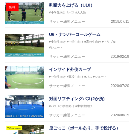
判断力を上げる（U10）
無料
#小学生向け
#パス
#大人数
サッカー練習メニュー
2019/07/11
U6・ナンバーコールゲーム
#小学生向け
#中学生向け
#高校生向け
#ドリブル
#シュート
サッカー練習メニュー
2019/02/19
インサイド外側カーブ
#中学生向け
#高校生向け
#パス
#シュート
サッカー練習メニュー
2020/07/20
対面リフティングパス(2か所)
#パス
#小学生向け
#中学生向け
サッカー練習メニュー
2020/08/15
鬼ごっこ（ボールあり、手で投げる）