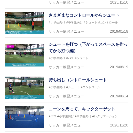
サッカー練習メニュー
2025/11/16
※全コーチボンフィンサッカースクール所属
さまざまなコントロールからシュート
#小学生向け
#中学生向け
#シュート
#コントロール
サッカー練習メニュー
2019/01/18
シュートを打つ（下がってスペースを作っ
てから打つ編）
#小学生向け
#パス
#シュート
サッカー練習メニュー
2019/08/19
持ち出しコントロールシュート
#小学生向け
#シュート
#コントロール
サッカー練習メニュー
2019/06/14
コーンを周って、キックターゲット
#パス
#小学生向け
#中学生向け
#レクリエーション
サッカー練習メニュー
2020/11/20