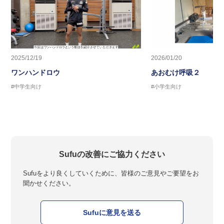
2025/12/19
2026/01/20
ワンハンドロウ
あおむけ呼吸２
#中学生向け
#小学生向け
Sufuの改善にご協力ください
Sufuをより良くしていくために、皆様のご意見やご要望をお
聞かせください。
Sufuに意見を送る