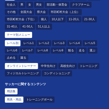
社会人
男
女
男女
部活動・体育会
クラブチーム
その他
全国大会
県大会
市区町村大会（上位）
市区町村大会（下位）
個人
10人以下
11-20人
21-30人
31-40人
41-50人
51人以上
テーマ別メニュー
レベル別
レベル1
レベル2
レベル3
レベル4
レベル5
レベル6
レベル7
レベル8
レベル9
観る
走る
運ぶ
止める
蹴る
オンライントレーナー
中学生向け
高校生向け
トレーニング
フィジカルトレーニング
コンディショニング
サッカーに関するコンテンツ
用語集
用具・用品
トレーニングボール