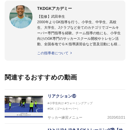
TKDGKアカデミー
【監修】武田幸生
2000年よりGK指導を行う。小学生、中学生、高校
生、大学生、Jクラブなど全てのカテゴリでゴールキ
ーパー専門指導を経験。チーム指導の他にも、小学生
向けのGK専門のサッカースクール開校やトレセン活
動、全国各地でＧＫ指導講習会など普及活動にも積極
的に取り組んでいる。GKを始めたばかりの「GKの入
この指導者について
り口」にいる選手から「プロ選手」まで指導する日本
ではまだ少ない「ゴールキーパー指導のスペシャリス
ト」として活動中。
関連するおすすめの動画
【指導ライセンス】日本サッカー協会公認Ｂ級・日本
サッカー協会公認ゴールキーパーA級取得
リアクション⑥
#小学生向け
#ウォーミングアップ
#GK（ゴールキーパー）
サッカー練習メニュー
2020/02/21