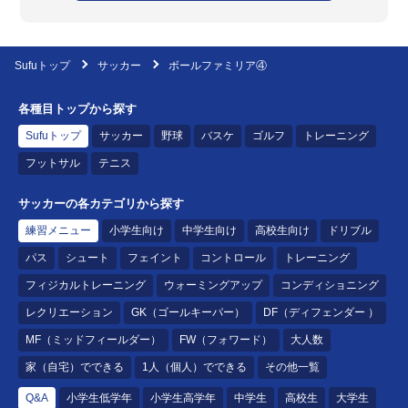
Sufuトップ
サッカー
ボールファミリア④
各種目トップから探す
Sufuトップ
サッカー
野球
バスケ
ゴルフ
トレーニング
フットサル
テニス
サッカーの各カテゴリから探す
練習メニュー
小学生向け
中学生向け
高校生向け
ドリブル
パス
シュート
フェイント
コントロール
トレーニング
フィジカルトレーニング
ウォーミングアップ
コンディショニング
レクリエーション
GK（ゴールキーパー）
DF（ディフェンダー ）
MF（ミッドフィールダー）
FW（フォワード）
大人数
家（自宅）でできる
1人（個人）でできる
その他一覧
Q&A
小学生低学年
小学生高学年
中学生
高校生
大学生