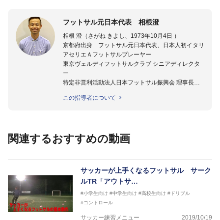
フットサル元日本代表 相根澄
相根 澄（さがね きよし、1973年10月4日 ）
京都府出身 フットサル元日本代表、日本人初イタリ
アセリエＡフットサルプレーヤー
東京ヴェルディフットサルクラブ シニアディレクタ
ー
特定非営利活動法人日本フットサル振興会 理事長
★指導歴★
この指導者について
2008年- 2009年 フットサル日本代表テクニカルスタ
ッフ
2008年- 2011年 JFAスペシャルスタッフ
2011年 - 2012年 ステラミーゴいわて花巻 監督
関連するおすすめの動画
2012年 - 2014年 湘南ベルマーレフットサルクラブ 監
督
2014年 - 2015年 ヴォスクオーレ仙台 強化部長
2015年 - 2017年 スーパースポーツゼビオFリーグア
サッカーが上手くなるフットサル サーク
ンバサダー
ルTR「アウトサ…
2020年 -東京ヴェルディフットサルチームＳＤ（総監
#小学生向け
#中学生向け
#高校生向け
#ドリブル
督）
#コントロール
サッカーが上手くなるために始めたフットサル
今までと比べ物にならない位サッカーが上手くなり、
サッカー練習メニュー
2019/10/19