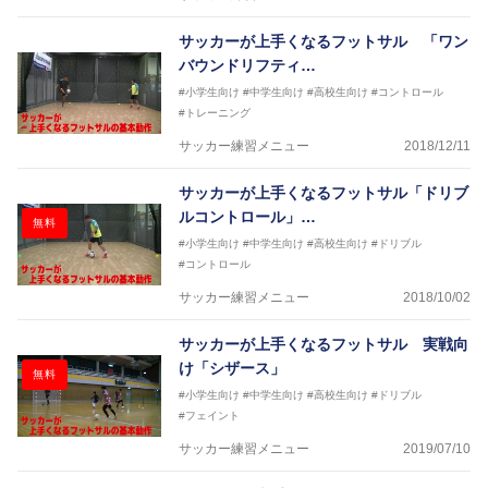
その過程でフットサルの奥深さに魅了されフットサル
選手となる
サッカーが上手くなるフットサル 「ワン
そのフットサルで、日本代表、イタリアセリエＡでプ
バウンドリフティ…
レーをするまでになった経験を、より多くの子供たち
に伝えさせて頂く為に今回参加させていただきました
#小学生向け
#中学生向け
#高校生向け
#コントロール
#トレーニング
サッカー練習メニュー
2018/12/11
サッカーが上手くなるフットサル「ドリブ
ルコントロール」…
無料
#小学生向け
#中学生向け
#高校生向け
#ドリブル
#コントロール
サッカー練習メニュー
2018/10/02
サッカーが上手くなるフットサル 実戦向
け「シザース」
無料
#小学生向け
#中学生向け
#高校生向け
#ドリブル
#フェイント
サッカー練習メニュー
2019/07/10