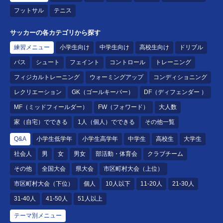
フットサル
テニス
サッカーの各カテゴリから探す
練習メニュー
小学生向け
中学生向け
高校生向け
ドリブル
パス
シュート
フェイント
コントロール
トレーニング
フィジカルトレーニング
ウォーミングアップ
コンディショニング
レクリエーション
GK（ゴールキーパー）
DF（ディフェンダー ）
MF（ミッドフィールダー）
FW（フォワード）
大人数
家（自宅）でできる
1人（個人）でできる
その他一覧
Q&A
小学生低学年
小学生高学年
中学生
高校生
大学生
社会人
男
女
男女
部活動・体育会
クラブチーム
その他
全国大会
県大会
市区町村大会（上位）
市区町村大会（下位）
個人
10人以下
11-20人
21-30人
31-40人
41-50人
51人以上
テーマ別メニュー