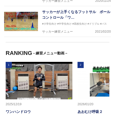
サッカー練習メニュー
2020/11/24
サッカーが上手くなるフットサル ボール
コントロール「ワ…
#小学生向け
#中学生向け
#高校生向け
#ドリブル
#パス
サッカー練習メニュー
2021/02/20
RANKING
－練習メニュー動画－
1
2
2025/12/19
2026/01/20
ワンハンドロウ
あおむけ呼吸２