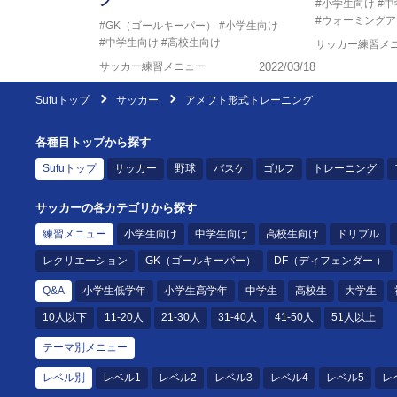
#小学生向け
#
#ウォーミングア
#GK（ゴールキーパー）
#小学生向け
#中学生向け
#高校生向け
サッカー練習メ
サッカー練習メニュー
2022/03/18
Sufuトップ
サッカー
アメフト形式トレーニング
各種目トップから探す
Sufuトップ
サッカー
野球
バスケ
ゴルフ
トレーニング
サッカーの各カテゴリから探す
練習メニュー
小学生向け
中学生向け
高校生向け
ドリブル
レクリエーション
GK（ゴールキーパー）
DF（ディフェンダー ）
Q&A
小学生低学年
小学生高学年
中学生
高校生
大学生
10人以下
11-20人
21-30人
31-40人
41-50人
51人以上
テーマ別メニュー
レベル別
レベル1
レベル2
レベル3
レベル4
レベル5
レ