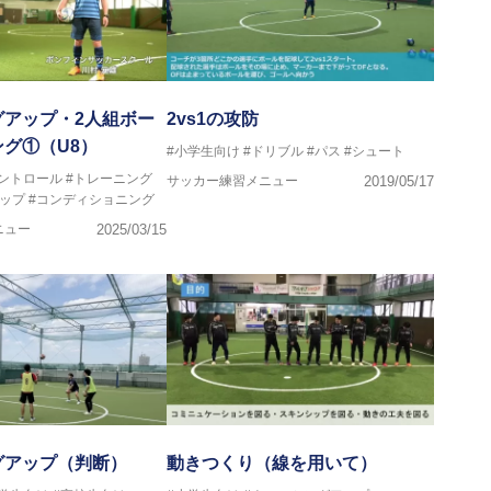
グアップ・2人組ボー
2vs1の攻防
グ①（U8）
#小学生向け
#ドリブル
#パス
#シュート
コントロール
#トレーニング
サッカー練習メニュー
2019/05/17
ップ
#コンディショニング
ニュー
2025/03/15
グアップ（判断）
動きつくり（線を用いて）