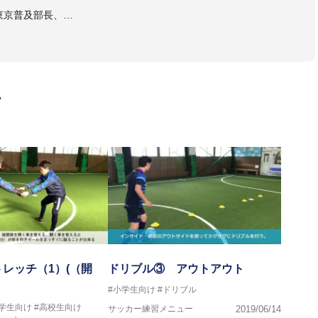
東京普及部長、
会インストラクター(FC東京コース)
ラル・日本サッカー協会公認キッズリーダーチーフインストラク
画
マー女子フットサル代表監督
ストラクター、AFC（アジアサッカー連盟）フットサルインスト
イセンス・JFA公認フットサルB級コーチライセンス
VIGORE 監督
レッチ（1）(（開
ドリブル③ アウトアウト
#小学生向け
#ドリブル
ンス・日本サッカー協会公認フットサルB級ライセンス
中学生向け
#高校生向け
サッカー練習メニュー
2019/06/14