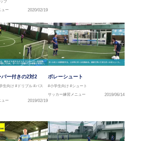
ップ
クール所属
ニュー
2020/02/19
バー付きの2対2
ボレーシュート
中学生向け
#ドリブル
#パス
#小学生向け
#シュート
サッカー練習メニュー
2019/06/14
ニュー
2019/02/19