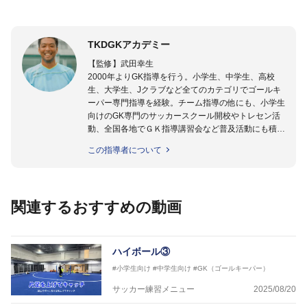
TKDGKアカデミー
【監修】武田幸生
2000年よりGK指導を行う。小学生、中学生、高校
生、大学生、Jクラブなど全てのカテゴリでゴールキ
ーパー専門指導を経験。チーム指導の他にも、小学生
向けのGK専門のサッカースクール開校やトレセン活
動、全国各地でＧＫ指導講習会など普及活動にも積極
的に取り組んでいる。GKを始めたばかりの「GKの入
この指導者について
り口」にいる選手から「プロ選手」まで指導する日本
ではまだ少ない「ゴールキーパー指導のスペシャリス
ト」として活動中。
関連するおすすめの動画
【指導ライセンス】日本サッカー協会公認Ｂ級・日本
サッカー協会公認ゴールキーパーA級取得
ハイボール③
#小学生向け
#中学生向け
#GK（ゴールキーパー）
サッカー練習メニュー
2025/08/20