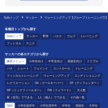
Sufuトップ
サッカー
ウォーミングアップ【グループトレーニング①
各種目トップから探す
Sufuトップ
サッカー
野球
バスケ
ゴルフ
トレーニング
フットサル
テニス
サッカーの各カテゴリから探す
練習メニュー
小学生向け
中学生向け
高校生向け
ドリブル
パス
シュート
フェイント
コントロール
トレーニング
フィジカルトレーニング
ウォーミングアップ
コンディショニング
レクリエーション
GK（ゴールキーパー）
DF（ディフェンダー ）
MF（ミッドフィールダー）
FW（フォワード）
大人数
家（自宅）でできる
1人（個人）でできる
その他一覧
Q&A
小学生低学年
小学生高学年
中学生
高校生
大学生