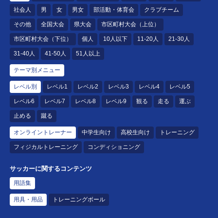
社会人
男
女
男女
部活動・体育会
クラブチーム
その他
全国大会
県大会
市区町村大会（上位）
市区町村大会（下位）
個人
10人以下
11-20人
21-30人
31-40人
41-50人
51人以上
テーマ別メニュー
レベル別
レベル1
レベル2
レベル3
レベル4
レベル5
レベル6
レベル7
レベル8
レベル9
観る
走る
運ぶ
止める
蹴る
オンライントレーナー
中学生向け
高校生向け
トレーニング
フィジカルトレーニング
コンディショニング
サッカーに関するコンテンツ
用語集
用具・用品
トレーニングボール