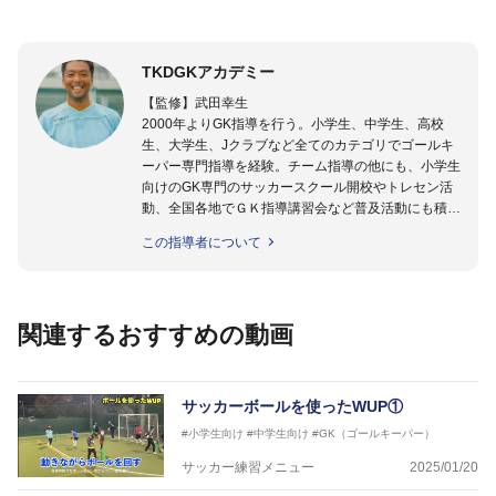
TKDGKアカデミー
【監修】武田幸生
2000年よりGK指導を行う。小学生、中学生、高校
生、大学生、Jクラブなど全てのカテゴリでゴールキ
ーパー専門指導を経験。チーム指導の他にも、小学生
向けのGK専門のサッカースクール開校やトレセン活
動、全国各地でＧＫ指導講習会など普及活動にも積極
的に取り組んでいる。GKを始めたばかりの「GKの入
この指導者について
り口」にいる選手から「プロ選手」まで指導する日本
ではまだ少ない「ゴールキーパー指導のスペシャリス
ト」として活動中。
関連するおすすめの動画
【指導ライセンス】日本サッカー協会公認Ｂ級・日本
サッカー協会公認ゴールキーパーA級取得
サッカーボールを使ったWUP①
#小学生向け
#中学生向け
#GK（ゴールキーパー）
サッカー練習メニュー
2025/01/20