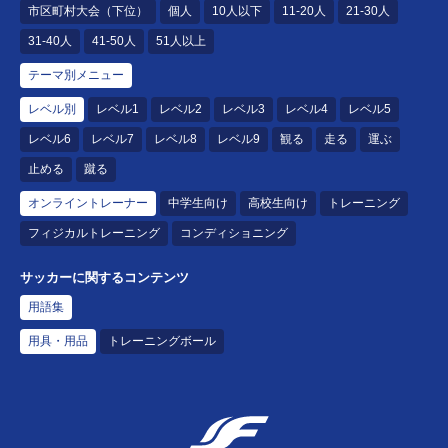
市区町村大会（下位）
個人
10人以下
11-20人
21-30人
31-40人
41-50人
51人以上
テーマ別メニュー
レベル別
レベル1
レベル2
レベル3
レベル4
レベル5
レベル6
レベル7
レベル8
レベル9
観る
走る
運ぶ
止める
蹴る
オンライントレーナー
中学生向け
高校生向け
トレーニング
フィジカルトレーニング
コンディショニング
サッカーに関するコンテンツ
用語集
用具・用品
トレーニングボール