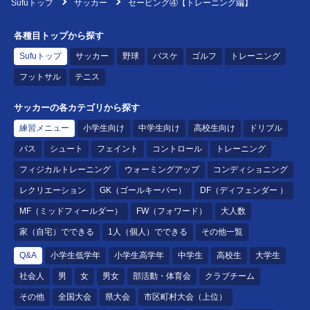
Sufuトップ
サッカー
セービング④【トレーニング編】
各種目トップから探す
Sufuトップ
サッカー
野球
バスケ
ゴルフ
トレーニング
フットサル
テニス
サッカーの各カテゴリから探す
練習メニュー
小学生向け
中学生向け
高校生向け
ドリブル
パス
シュート
フェイント
コントロール
トレーニング
フィジカルトレーニング
ウォーミングアップ
コンディショニング
レクリエーション
GK（ゴールキーパー）
DF（ディフェンダー ）
MF（ミッドフィールダー）
FW（フォワード）
大人数
家（自宅）でできる
1人（個人）でできる
その他一覧
Q&A
小学生低学年
小学生高学年
中学生
高校生
大学生
社会人
男
女
男女
部活動・体育会
クラブチーム
その他
全国大会
県大会
市区町村大会（上位）