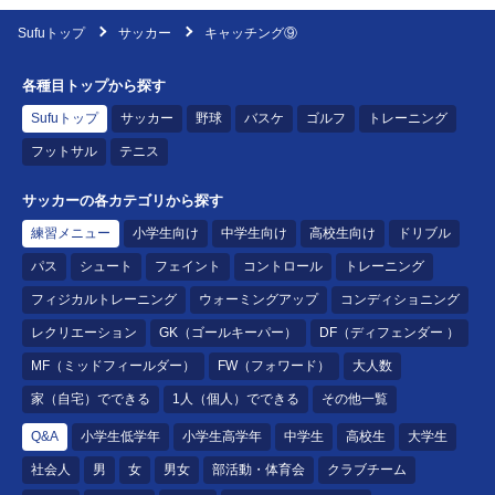
Sufuトップ
サッカー
キャッチング⑨
各種目トップから探す
Sufuトップ
サッカー
野球
バスケ
ゴルフ
トレーニング
フットサル
テニス
サッカーの各カテゴリから探す
練習メニュー
小学生向け
中学生向け
高校生向け
ドリブル
パス
シュート
フェイント
コントロール
トレーニング
フィジカルトレーニング
ウォーミングアップ
コンディショニング
レクリエーション
GK（ゴールキーパー）
DF（ディフェンダー ）
MF（ミッドフィールダー）
FW（フォワード）
大人数
家（自宅）でできる
1人（個人）でできる
その他一覧
Q&A
小学生低学年
小学生高学年
中学生
高校生
大学生
社会人
男
女
男女
部活動・体育会
クラブチーム