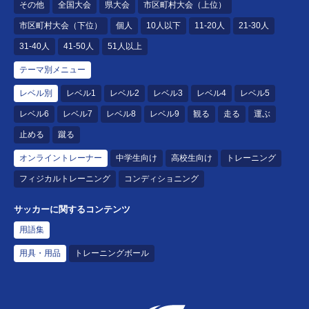
その他
全国大会
県大会
市区町村大会（上位）
市区町村大会（下位）
個人
10人以下
11-20人
21-30人
31-40人
41-50人
51人以上
テーマ別メニュー
レベル別
レベル1
レベル2
レベル3
レベル4
レベル5
レベル6
レベル7
レベル8
レベル9
観る
走る
運ぶ
止める
蹴る
オンライントレーナー
中学生向け
高校生向け
トレーニング
フィジカルトレーニング
コンディショニング
サッカーに関するコンテンツ
用語集
用具・用品
トレーニングボール