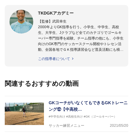
TKDGKアカデミー
【監修】武田幸生
2000年よりGK指導を行う。小学生、中学生、高校
生、大学生、Jクラブなど全てのカテゴリでゴールキ
ーパー専門指導を経験。チーム指導の他にも、小学生
向けのGK専門のサッカースクール開校やトレセン活
動、全国各地でＧＫ指導講習会など普及活動にも積極
的に取り組んでいる。GKを始めたばかりの「GKの入
この指導者について
り口」にいる選手から「プロ選手」まで指導する日本
ではまだ少ない「ゴールキーパー指導のスペシャリス
ト」として活動中。
関連するおすすめの動画
【指導ライセンス】日本サッカー協会公認Ｂ級・日本
サッカー協会公認ゴールキーパーA級取得
GKコーチがいなくてもできるGKトレーニ
ング⑫【中高校…
#中学生向け
#高校生向け
#GK（ゴールキーパー）
サッカー練習メニュー
2021/05/20