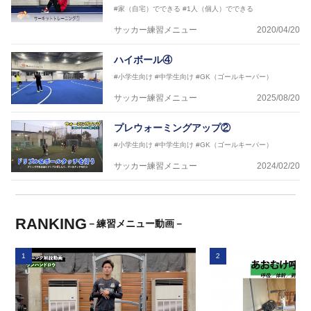
#家（自宅）でできる
#1人（個人）でできる
サッカー練習メニュー
2020/04/20
ハイボール④
#小学生向け
#中学生向け
#GK（ゴールキーパー）
サッカー練習メニュー
2025/08/20
プレウォーミングアップ②
#小学生向け
#中学生向け
#GK（ゴールキーパー）
サッカー練習メニュー
2024/02/20
RANKING
－練習メニュー動画－
1
2