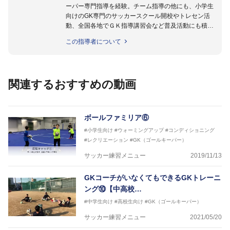
ーパー専門指導を経験。チーム指導の他にも、小学生
向けのGK専門のサッカースクール開校やトレセン活
動、全国各地でＧＫ指導講習会など普及活動にも積極
的に取り組んでいる。GKを始めたばかりの「GKの入
この指導者について
り口」にいる選手から「プロ選手」まで指導する日本
ではまだ少ない「ゴールキーパー指導のスペシャリス
ト」として活動中。
関連するおすすめの動画
【指導ライセンス】日本サッカー協会公認Ｂ級・日本
サッカー協会公認ゴールキーパーA級取得
ボールファミリア⑥
#小学生向け
#ウォーミングアップ
#コンディショニング
#レクリエーション
#GK（ゴールキーパー）
サッカー練習メニュー
2019/11/13
GKコーチがいなくてもできるGKトレーニ
ング⑩【中高校…
#中学生向け
#高校生向け
#GK（ゴールキーパー）
サッカー練習メニュー
2021/05/20