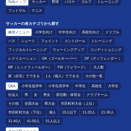
Sufuトップ
サッカー
野球
バスケ
ゴルフ
トレーニング
フットサル
テニス
サッカーの各カテゴリから探す
練習メニュー
小学生向け
中学生向け
高校生向け
ドリブル
パス
シュート
フェイント
コントロール
トレーニング
フィジカルトレーニング
ウォーミングアップ
コンディショニング
レクリエーション
GK（ゴールキーパー）
DF（ディフェンダー ）
MF（ミッドフィールダー）
FW（フォワード）
大人数
家（自宅）でできる
1人（個人）でできる
その他一覧
Q&A
小学生低学年
小学生高学年
中学生
高校生
大学生
社会人
男
女
男女
部活動・体育会
クラブチーム
その他
全国大会
県大会
市区町村大会（上位）
市区町村大会（下位）
個人
10人以下
11-20人
21-30人
31-40人
41-50人
51人以上
テーマ別メニュー