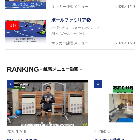
サッカー練習メニュー
2026/01/19
ボールファミリア⑫
無料
#小学生向け
#ウォーミングアップ
#GK（ゴールキーパー）
サッカー練習メニュー
2020/01/20
RANKING
－練習メニュー動画－
1
2
2025/12/19
2026/01/20