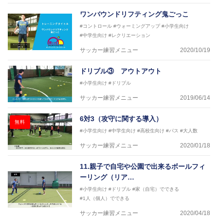
協会公認フットサルB級ライセンス
ワンバウンドリフティング鬼ごっこ
※全コーチボンフィンサッカースクール所属
#コントロール
#ウォーミングアップ
#小学生向け
#中学生向け
#レクリエーション
サッカー練習メニュー
2020/10/19
ドリブル③ アウトアウト
#小学生向け
#ドリブル
サッカー練習メニュー
2019/06/14
6対3（攻守に関する導入）
無料
#小学生向け
#中学生向け
#高校生向け
#パス
#大人数
サッカー練習メニュー
2020/01/18
11.親子で自宅や公園で出来るボールフィ
ーリング（リア…
#小学生向け
#ドリブル
#家（自宅）でできる
#1人（個人）でできる
サッカー練習メニュー
2020/04/18