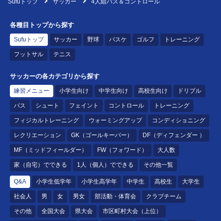
Sufuトップ
サッカー
4人組パス＆コントロール
各種目トップから探す
Sufuトップ
サッカー
野球
バスケ
ゴルフ
トレーニング
フットサル
テニス
サッカーの各カテゴリから探す
練習メニュー
小学生向け
中学生向け
高校生向け
ドリブル
パス
シュート
フェイント
コントロール
トレーニング
フィジカルトレーニング
ウォーミングアップ
コンディショニング
レクリエーション
GK（ゴールキーパー）
DF（ディフェンダー ）
MF（ミッドフィールダー）
FW（フォワード）
大人数
家（自宅）でできる
1人（個人）でできる
その他一覧
Q&A
小学生低学年
小学生高学年
中学生
高校生
大学生
社会人
男
女
男女
部活動・体育会
クラブチーム
その他
全国大会
県大会
市区町村大会（上位）