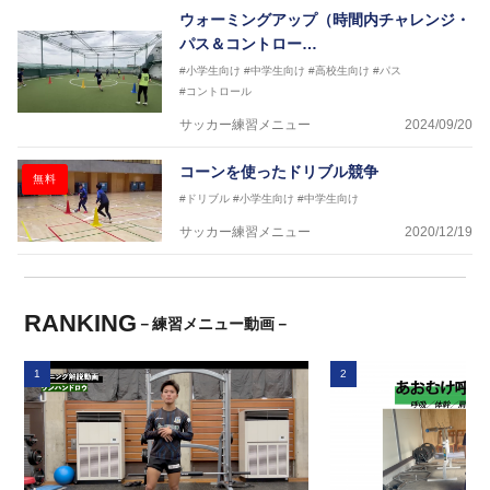
ウォーミングアップ（時間内チャレンジ・
パス＆コントロー…
#小学生向け
#中学生向け
#高校生向け
#パス
#コントロール
サッカー練習メニュー
2024/09/20
コーンを使ったドリブル競争
無料
#ドリブル
#小学生向け
#中学生向け
サッカー練習メニュー
2020/12/19
RANKING
－練習メニュー動画－
1
2