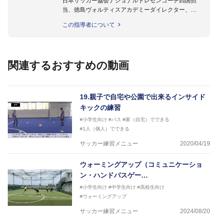
日本サッカー協会ナショナルトレセンコーチ四国担
当、徳島ヴォルティスアカデミーダイレクター、
徳島ヴォルティス普及部長、FC東京普及部長、
この指導者について
日本サッカー協会公認B級養成講習会インストラクタ
ー(FC東京コース)
【資格】
日本サッカー協会公認A級ジェネラル・日本サッカー
関連するおすすめの動画
協会公認キッズリーダーチーフインストラクター
フットサル監修：小西 鉄平
【指導歴】
19.親子で自宅や公園で出来るインサイド
FリーグU23選抜監督、ミャンマー女子フットサル代
キックの練習
表監督
#小学生向け
#パス
#家（自宅）でできる
日本サッカー協会フットサルインストラクター、AFC
#1人（個人）でできる
（アジアサッカー連盟）フットサルインストラクター
【資格】
サッカー練習メニュー
2020/04/19
JFA公認A級コーチジェネラルライセンス・JFA公認フ
ットサルB級コーチライセンス
ウォーミングアップ（コミュニケーショ
ン・ハンドパスゲー…
横山 哲久
【指導歴】
#小学生向け
#中学生向け
#高校生向け
ASV ペスカドーラ町田 監督、FC VIGORE 監督
#ウォーミングアップ
【資格】
サッカー練習メニュー
2024/08/20
日本サッカー協会公認B級ライセンス・日本サッカー