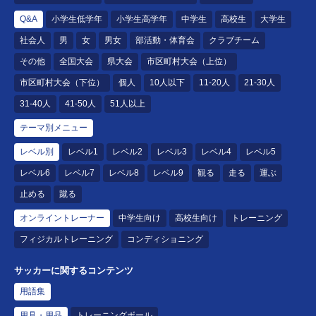
Q&A
小学生低学年
小学生高学年
中学生
高校生
大学生
社会人
男
女
男女
部活動・体育会
クラブチーム
その他
全国大会
県大会
市区町村大会（上位）
市区町村大会（下位）
個人
10人以下
11-20人
21-30人
31-40人
41-50人
51人以上
テーマ別メニュー
レベル別
レベル1
レベル2
レベル3
レベル4
レベル5
レベル6
レベル7
レベル8
レベル9
観る
走る
運ぶ
止める
蹴る
オンライントレーナー
中学生向け
高校生向け
トレーニング
フィジカルトレーニング
コンディショニング
サッカーに関するコンテンツ
用語集
用具・用品
トレーニングボール