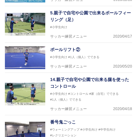
5.親子で自宅や公園で出来るボールフィー
リング（足）
#小学生向け
サッカー練習メニュー
2020/04/17
ボールリフト②
#小学生向け
#1人（個人）でできる
サッカー練習メニュー
2020/05/20
14.親子で自宅や公園で出来る腿を使った
コントロール
#小学生向け
#コントロール
#家（自宅）でできる
#1人（個人）でできる
サッカー練習メニュー
2020/04/18
番号鬼ごっこ
#ウォーミングアップ
#小学生向け
#中学生向け
#レクリエーション