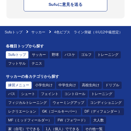
Sufuに意見を送る
Sufuトップ
サッカー
4色ビブス ライン突破（※U12中級想定）
各種目トップから探す
Sufuトップ
サッカー
野球
バスケ
ゴルフ
トレーニング
フットサル
テニス
サッカーの各カテゴリから探す
練習メニュー
小学生向け
中学生向け
高校生向け
ドリブル
パス
シュート
フェイント
コントロール
トレーニング
フィジカルトレーニング
ウォーミングアップ
コンディショニング
レクリエーション
GK（ゴールキーパー）
DF（ディフェンダー ）
MF（ミッドフィールダー）
FW（フォワード）
大人数
家（自宅）でできる
1人（個人）でできる
その他一覧