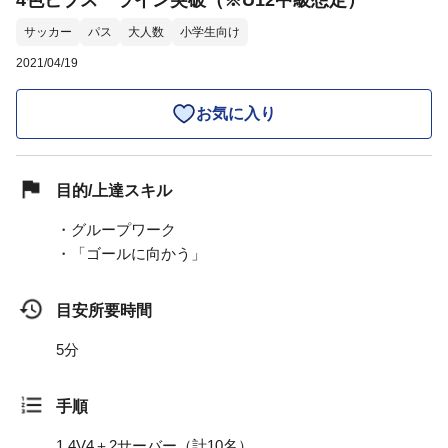
4色ビブス ライン突破（※U12中級想定）
サッカー
パス
大人数
小学生向け
2021/04/19
お気に入り
目的/上達スキル
・グループワーク
・「ゴールに向かう」
目安所要時間
5分
手順
1.
4V4＋2サーバー（計10名）