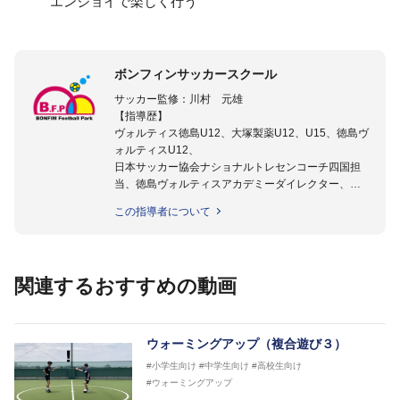
エンジョイで楽しく行う
ボンフィンサッカースクール
サッカー監修：川村 元雄
【指導歴】
ヴォルティス徳島U12、大塚製薬U12、U15、徳島ヴ
ォルティスU12、
日本サッカー協会ナショナルトレセンコーチ四国担
当、徳島ヴォルティスアカデミーダイレクター、
徳島ヴォルティス普及部長、FC東京普及部長、
この指導者について
日本サッカー協会公認B級養成講習会インストラクタ
ー(FC東京コース)
【資格】
日本サッカー協会公認A級ジェネラル・日本サッカー
関連するおすすめの動画
協会公認キッズリーダーチーフインストラクター
フットサル監修：小西 鉄平
【指導歴】
ウォーミングアップ（複合遊び３）
FリーグU23選抜監督、ミャンマー女子フットサル代
#小学生向け
#中学生向け
#高校生向け
表監督
#ウォーミングアップ
日本サッカー協会フットサルインストラクター、AFC