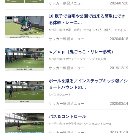
（アジアサッカー連盟）フットサルインストラクター
サッカー練習メニュー
2024/07/20
【資格】
JFA公認A級コーチジェネラルライセンス・JFA公認フ
10.親子で自宅や公園で出来る簡単にでき
ットサルB級コーチライセンス
る体幹トレーニ…
横山 哲久
#小学生向け
#家（自宅）でできる
#1人（個人）でできる
【指導歴】
サッカー練習メニュー
2020/04/18
ASV ペスカドーラ町田 監督、FC VIGORE 監督
【資格】
ｗ／ｕｐ（鬼ごっこ・リレー形式）
日本サッカー協会公認B級ライセンス・日本サッカー
協会公認フットサルB級ライセンス
#小学生向け
#ウォーミングアップ
#大人数
サッカー練習メニュー
2019/12/19
※全コーチボンフィンサッカースクール所属
ボールを蹴る／インステップキック⑳／シ
ョートバウンドの…
#パス
#シュート
サッカー練習メニュー
2020/03/14
パス＆コントロール
#小学生向け
#中学生向け
#パス
#コントロール
サッカー練習メニュー
2018/11/18