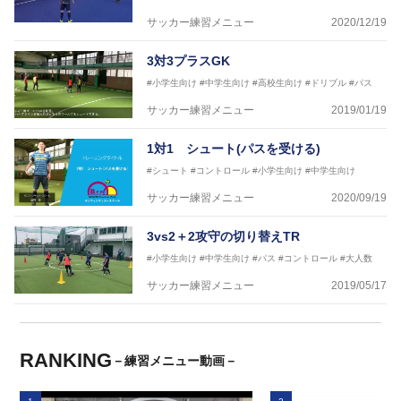
サッカー練習メニュー
2020/12/19
3対3プラスGK
#小学生向け
#中学生向け
#高校生向け
#ドリブル
#パス
サッカー練習メニュー
2019/01/19
1対1 シュート(パスを受ける)
#シュート
#コントロール
#小学生向け
#中学生向け
サッカー練習メニュー
2020/09/19
3vs2＋2攻守の切り替えTR
#小学生向け
#中学生向け
#パス
#コントロール
#大人数
サッカー練習メニュー
2019/05/17
RANKING
－練習メニュー動画－