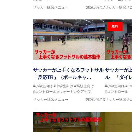
サッカー練習メニュー
2020/07/17
サッカー練習メ
無料
サッカーが上手くなるフットサル
サッカーが
「反応TR」（ボールキャ…
ル 「ダイ
#小学生向け
#中学生向け
#高校生向け
#小学生向け
#
#コントロール
#ウォーミングアップ
#コントロール
サッカー練習メニュー
2020/04/13
サッカー練習メ