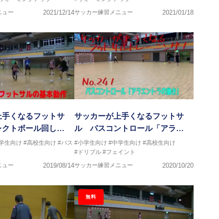
ニュー
2021/12/14
サッカー練習メニュー
2021/01/18
上手くなるフットサ
サッカーが上手くなるフットサ
レクトボール回し…
ル パスコントロール「アラ…
中学生向け
#高校生向け
#パス
#小学生向け
#中学生向け
#高校生向け
#ドリブル
#フェイント
ニュー
2019/08/14
サッカー練習メニュー
2020/10/20
無料