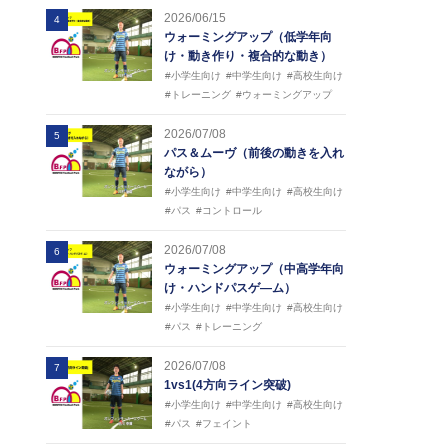
2026/06/15
4
ウォーミングアップ（低学年向
け・動き作り・複合的な動き）
#小学生向け
#中学生向け
#高校生向け
#トレーニング
#ウォーミングアップ
2026/07/08
5
パス＆ムーヴ（前後の動きを入れ
ながら）
#小学生向け
#中学生向け
#高校生向け
#パス
#コントロール
2026/07/08
6
ウォーミングアップ（中高学年向
け・ハンドパスゲ―ム）
#小学生向け
#中学生向け
#高校生向け
#パス
#トレーニング
2026/07/08
7
1vs1(4方向ライン突破)
#小学生向け
#中学生向け
#高校生向け
#パス
#フェイント