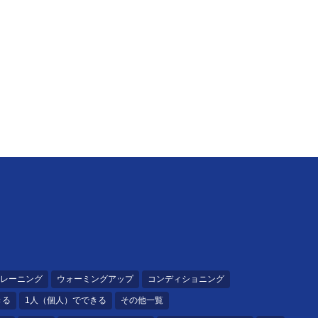
レーニング
ウォーミングアップ
コンディショニング
きる
1人（個人）でできる
その他一覧