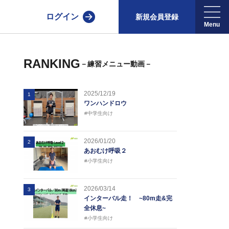
ログイン
新規会員登録
RANKING
－練習メニュー動画－
2025/12/19
1
ワンハンドロウ
#中学生向け
2026/01/20
2
あおむけ呼吸２
#小学生向け
2026/03/14
3
インターバル走！ ~80m走&完
全休息~
#小学生向け