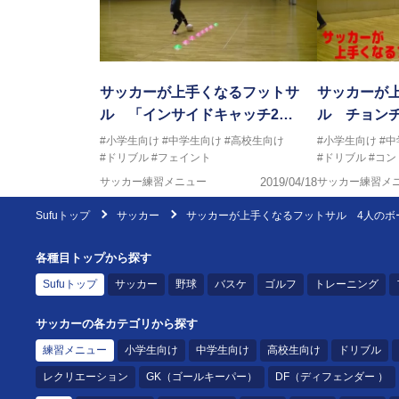
サッカーが上手くなるフットサ
サッカーが
ル 「インサイドキャッチ2…
ル チョン
#小学生向け
#中学生向け
#高校生向け
#小学生向け
#
#ドリブル
#フェイント
#ドリブル
#コン
サッカー練習メニュー
2019/04/18
サッカー練習メ
Sufuトップ
サッカー
サッカーが上手くなるフットサル 4人のボ
各種目トップから探す
Sufuトップ
サッカー
野球
バスケ
ゴルフ
トレーニング
サッカーの各カテゴリから探す
練習メニュー
小学生向け
中学生向け
高校生向け
ドリブル
レクリエーション
GK（ゴールキーパー）
DF（ディフェンダー ）