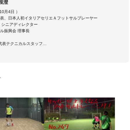
根澄
相根 澄（さがね きよし、1973年10月4日 ）
表、日本人初イタリアセリエＡフットサルプレーヤー
 シニアディレクター
ル振興会 理事長
日本代表テクニカルスタッフ
ルスタッフ
ゴいわて花巻 監督
ーレフットサルクラブ 監督
ーレ仙台 強化部長
スポーツゼビオFリーグアンバサダー
画
トサルチームＳＤ（総監督）
たフットサル
ッカーが上手くなり、その過程でフットサルの奥深さに魅了されフ
イタリアセリエＡでプレーをするまでになった経験を、より多くの
回参加させていただきました