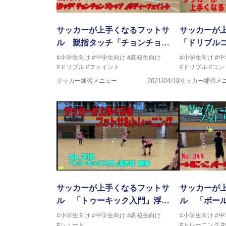
サッカーが上手くなるフットサ
サッカーが
ル 親指タッチ「チョンチョ…
「ドリブル
#小学生向け
#中学生向け
#高校生向け
#小学生向け
#
#ドリブル
#フェイント
#ドリブル
#コン
サッカー練習メニュー
2021/04/19
サッカー練習メ
サッカーが上手くなるフットサ
サッカーが
ル 「トゥーキック入門」浮…
ル 「ボー
#小学生向け
#中学生向け
#高校生向け
#小学生向け
#
#シュート
#トレーニング