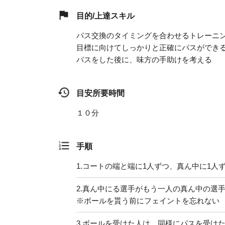
目的/上達スキル
パス交換のタイミングを合わせるトレーニ
目標に向けてしっかりと正確にパスができ
パスをした後に、味方の手助けを考える
目安所要時間
１０分
手順
1.
コートの端と端に1人ずつ、真ん中に1人
2.
真ん中にる選手がもう一人の真ん中の選
※ボールを貰う前にフェイントを忘れない
3.
ボールを受けた人は、同様にパスを受け