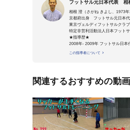
フットサル元日本代表 相
京都府出身 フットサル元日本代
東京ヴェルディフットサルクラブ
特定非営利活動法人日本フットサ
★指導歴★
2008年- 2009年 フットサル
2008年- 2011年 JFAスペシャ
この指導者について
2011年 - 2012年 ステラミー
2012年 - 2014年 湘南ベルマ
2014年 - 2015年 ヴォスクオ
2015年 - 2017年 スーパー
関連するおすすめの動
2020年 -東京ヴェルディフッ
サッカーが上手くなるために始め
今までと比べ物にならない位サ
ットサル選手となる
そのフットサルで、日本代表、
子供たちに伝えさせて頂く為に今