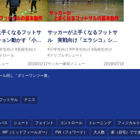
上手くなるフットサ
サッカーが上手くなるフットサ
チョン動かす「小…
ル 実戦向け「エラシコ」シ…
中学生向け
#高校生向け
#小学生向け
#中学生向け
#高校生向け
トロール
#ドリブル
#シュート
ニュー
2019/01/17
サッカー練習メニュー
2019/07/19
ール回し「ダミーワンツー裏」
フットサル
テニス
パス
シュート
フェイント
コントロール
トレーニング
フィジカルト
MF（ミッドフィールダー）
FW（フォワード）
大人数
家（自宅）でで