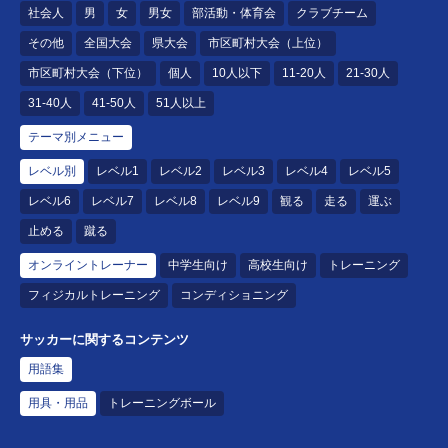
社会人
男
女
男女
部活動・体育会
クラブチーム
その他
全国大会
県大会
市区町村大会（上位）
市区町村大会（下位）
個人
10人以下
11-20人
21-30人
31-40人
41-50人
51人以上
テーマ別メニュー
レベル別
レベル1
レベル2
レベル3
レベル4
レベル5
レベル6
レベル7
レベル8
レベル9
観る
走る
運ぶ
止める
蹴る
オンライントレーナー
中学生向け
高校生向け
トレーニング
フィジカルトレーニング
コンディショニング
サッカーに関するコンテンツ
用語集
用具・用品
トレーニングボール