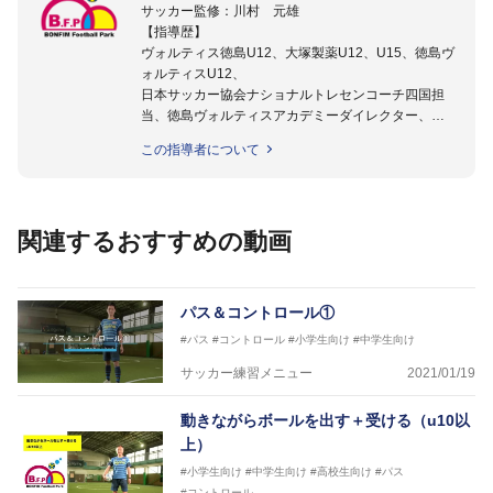
サッカー監修：川村 元雄
【指導歴】
ヴォルティス徳島U12、大塚製薬U12、U15、徳島ヴ
ォルティスU12、
日本サッカー協会ナショナルトレセンコーチ四国担
当、徳島ヴォルティスアカデミーダイレクター、
徳島ヴォルティス普及部長、FC東京普及部長、
この指導者について
日本サッカー協会公認B級養成講習会インストラクタ
ー(FC東京コース)
【資格】
日本サッカー協会公認A級ジェネラル・日本サッカー
関連するおすすめの動画
協会公認キッズリーダーチーフインストラクター
フットサル監修：小西 鉄平
【指導歴】
パス＆コントロール①
FリーグU23選抜監督、ミャンマー女子フットサル代
#パス
#コントロール
#小学生向け
#中学生向け
表監督
日本サッカー協会フットサルインストラクター、AFC
サッカー練習メニュー
2021/01/19
（アジアサッカー連盟）フットサルインストラクター
【資格】
動きながらボールを出す＋受ける（u10以
JFA公認A級コーチジェネラルライセンス・JFA公認フ
上）
ットサルB級コーチライセンス
#小学生向け
#中学生向け
#高校生向け
#パス
横山 哲久
#コントロール