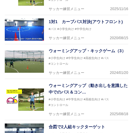
【指導歴】
サッカー練習メニュー
2025/11/16
ASV ペスカドーラ町田 監督、FC VIGORE 監督
【資格】
1対1 カーブパス対決(アウトフロント)
日本サッカー協会公認B級ライセンス・日本サッカー
協会公認フットサルB級ライセンス
#パス
#小学生向け
#中学生向け
サッカー練習メニュー
2020/08/15
※全コーチボンフィンサッカースクール所属
ウォーミングアップ・キックゲーム（3）
#小学生向け
#中学生向け
#高校生向け
#パス
#コントロール
サッカー練習メニュー
2024/01/20
ウォーミングアップ（動き出しを意識した
中でのパス＆コン…
#小学生向け
#中学生向け
#高校生向け
#パス
#コントロール
サッカー練習メニュー
2025/08/18
合図で2人組キックターゲット