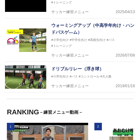
#トレーニング
サッカー練習メニュー
2025/04/13
ウォーミングアップ（中高学年向け・ハン
ドパスゲ―ム）
#小学生向け
#中学生向け
#高校生向け
#パス
#トレーニング
サッカー練習メニュー
2026/07/08
ドリブルリレー（浮き球）
#小学生向け
#パス
#コントロール
#大人数
サッカー練習メニュー
2019/01/18
RANKING
－練習メニュー動画－
1
2