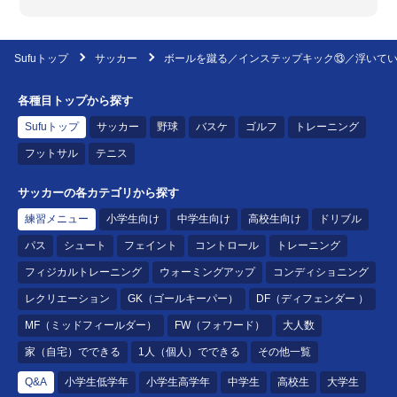
Sufuトップ
サッカー
ボールを蹴る／インステップキック⑬／浮いて
各種目トップから探す
Sufuトップ
サッカー
野球
バスケ
ゴルフ
トレーニング
フットサル
テニス
サッカーの各カテゴリから探す
練習メニュー
小学生向け
中学生向け
高校生向け
ドリブル
パス
シュート
フェイント
コントロール
トレーニング
フィジカルトレーニング
ウォーミングアップ
コンディショニング
レクリエーション
GK（ゴールキーパー）
DF（ディフェンダー ）
MF（ミッドフィールダー）
FW（フォワード）
大人数
家（自宅）でできる
1人（個人）でできる
その他一覧
Q&A
小学生低学年
小学生高学年
中学生
高校生
大学生