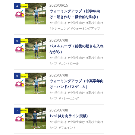
2026/06/15
4
ウォーミングアップ（低学年向
け・動き作り・複合的な動き）
#小学生向け
#中学生向け
#高校生向け
#トレーニング
#ウォーミングアップ
2026/07/08
5
パス＆ムーヴ（前後の動きを入れ
ながら）
#小学生向け
#中学生向け
#高校生向け
#パス
#コントロール
2026/07/08
6
ウォーミングアップ（中高学年向
け・ハンドパスゲ―ム）
#小学生向け
#中学生向け
#高校生向け
#パス
#トレーニング
2026/07/08
7
1vs1(4方向ライン突破)
#小学生向け
#中学生向け
#高校生向け
#パス
#フェイント