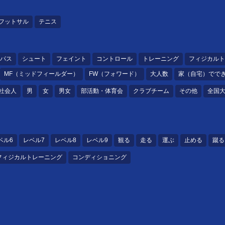
フットサル
テニス
パス
シュート
フェイント
コントロール
トレーニング
フィジカルト
MF（ミッドフィールダー）
FW（フォワード）
大人数
家（自宅）でで
社会人
男
女
男女
部活動・体育会
クラブチーム
その他
全国
ベル6
レベル7
レベル8
レベル9
観る
走る
運ぶ
止める
蹴る
フィジカルトレーニング
コンディショニング