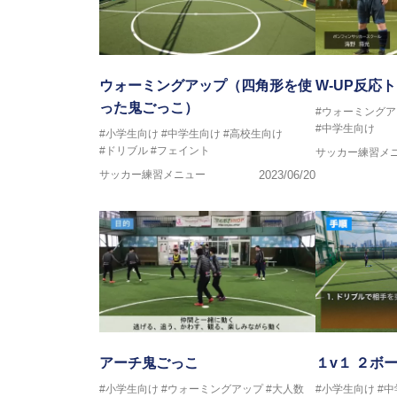
ウォーミングアップ（四角形を使
W-UP反応
った鬼ごっこ）
#ウォーミングア
#中学生向け
#小学生向け
#中学生向け
#高校生向け
#ドリブル
#フェイント
サッカー練習メ
サッカー練習メニュー
2023/06/20
アーチ鬼ごっこ
１v１ ２ボ
#小学生向け
#ウォーミングアップ
#大人数
#小学生向け
#