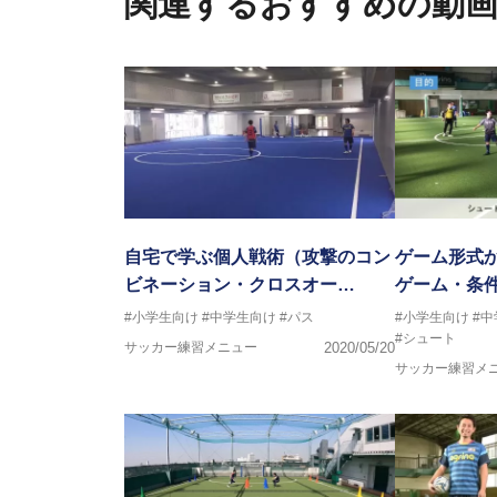
関連するおすすめの動
フットサル監修：小西 鉄平
【指導歴】
FリーグU23選抜監督、ミャン
日本サッカー協会フットサルイン
ラクター
【資格】
JFA公認A級コーチジェネラルラ
横山 哲久
【指導歴】
ASV ペスカドーラ町田 監督、FC 
自宅で学ぶ個人戦術（攻撃のコン
ゲーム形式
【資格】
ビネーション・クロスオー…
ゲーム・条
日本サッカー協会公認B級ライセ
#小学生向け
#中学生向け
#パス
#小学生向け
#
#シュート
※全コーチボンフィンサッカース
サッカー練習メニュー
2020/05/20
サッカー練習メ