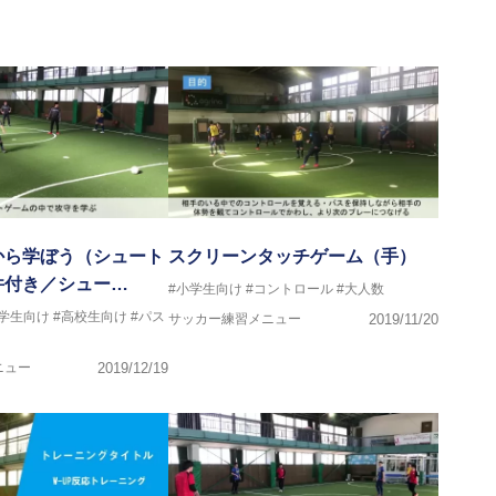
画
マー女子フットサル代表監督
ストラクター、AFC（アジアサッカー連盟）フットサルインスト
イセンス・JFA公認フットサルB級コーチライセンス
VIGORE 監督
から学ぼう（シュート
スクリーンタッチゲーム（手）
件付き／シュー…
#小学生向け
#コントロール
#大人数
ンス・日本サッカー協会公認フットサルB級ライセンス
中学生向け
#高校生向け
#パス
サッカー練習メニュー
2019/11/20
クール所属
ニュー
2019/12/19