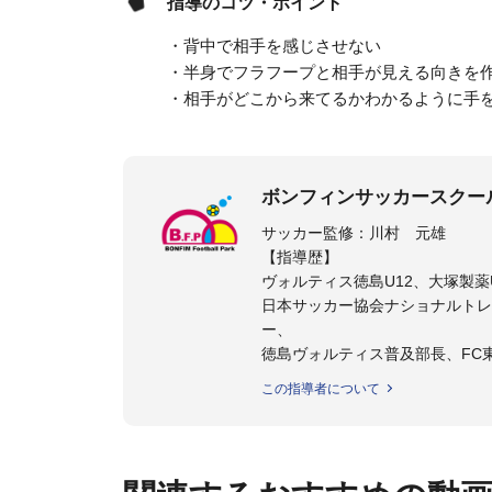
指導のコツ・ポイント
・背中で相手を感じさせない
・半身でフラフープと相手が見える向きを
・相手がどこから来てるかわかるように手
ボンフィンサッカースクー
サッカー監修：川村 元雄
【指導歴】
ヴォルティス徳島U12、大塚製薬U
日本サッカー協会ナショナルトレ
ー、
徳島ヴォルティス普及部長、FC
日本サッカー協会公認B級養成講習
この指導者について
【資格】
日本サッカー協会公認A級ジェネ
ター