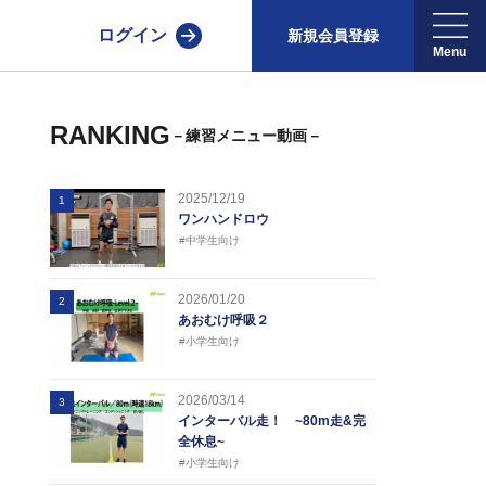
ログイン
新規会員登録
RANKING
－練習メニュー動画－
2025/12/19
1
ワンハンドロウ
#中学生向け
2026/01/20
2
あおむけ呼吸２
#小学生向け
2026/03/14
3
インターバル走！ ~80m走&完
全休息~
#小学生向け