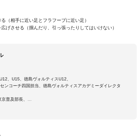
作る（相手に近い足とフラフープに近い足）
を広げさせる（掴んだり、引っ張ったりしてはいけない）
ル
12、U15、徳島ヴォルティスU12、
センコーチ四国担当、徳島ヴォルティスアカデミーダイレクタ
東京普及部長、
会インストラクター(FC東京コース)
ラル・日本サッカー協会公認キッズリーダーチーフインストラク