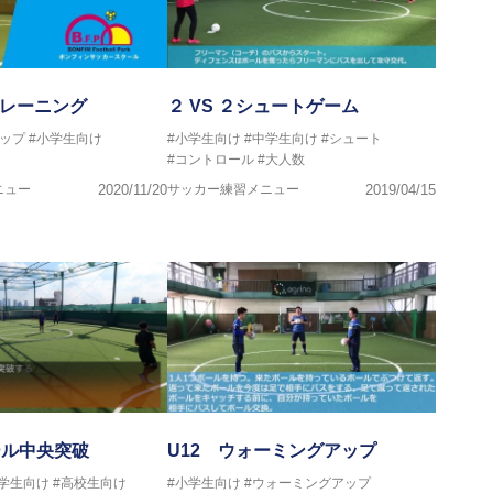
トレーニング
２ VS ２シュートゲーム
ップ
#小学生向け
#小学生向け
#中学生向け
#シュート
#コントロール
#大人数
ニュー
2020/11/20
サッカー練習メニュー
2019/04/15
ール中央突破
U12 ウォーミングアップ
中学生向け
#高校生向け
#小学生向け
#ウォーミングアップ