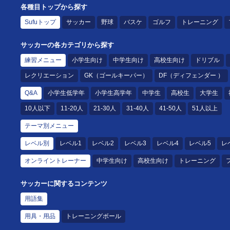
各種目トップから探す
Sufuトップ
サッカー
野球
バスケ
ゴルフ
トレーニング
サッカーの各カテゴリから探す
練習メニュー
小学生向け
中学生向け
高校生向け
ドリブル
レクリエーション
GK（ゴールキーパー）
DF（ディフェンダー ）
Q&A
小学生低学年
小学生高学年
中学生
高校生
大学生
10人以下
11-20人
21-30人
31-40人
41-50人
51人以上
テーマ別メニュー
レベル別
レベル1
レベル2
レベル3
レベル4
レベル5
レ
オンライントレーナー
中学生向け
高校生向け
トレーニング
サッカーに関するコンテンツ
用語集
用具・用品
トレーニングボール