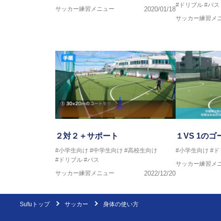
#ドリブル
#パス
サッカー練習メニュー
2020/01/18
サッカー練習メ
２対２＋サポート
１VS 1の
#小学生向け
#中学生向け
#高校生向け
#小学生向け
#ド
#ドリブル
#パス
サッカー練習メ
サッカー練習メニュー
2022/12/20
Sufuトップ
サッカー
身体の使い方