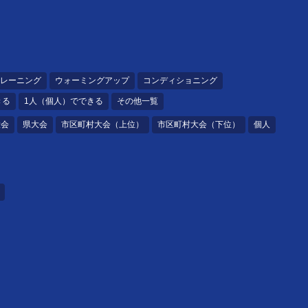
レーニング
ウォーミングアップ
コンディショニング
きる
1人（個人）でできる
その他一覧
大会
県大会
市区町村大会（上位）
市区町村大会（下位）
個人