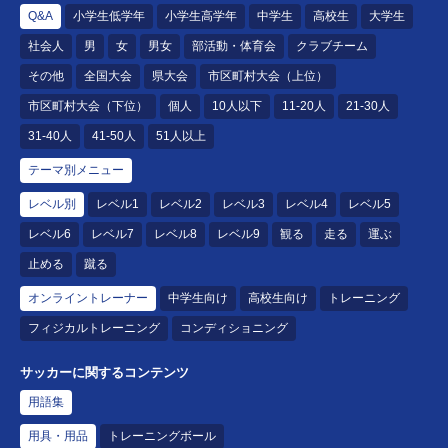
Q&A
小学生低学年
小学生高学年
中学生
高校生
大学生
社会人
男
女
男女
部活動・体育会
クラブチーム
その他
全国大会
県大会
市区町村大会（上位）
市区町村大会（下位）
個人
10人以下
11-20人
21-30人
31-40人
41-50人
51人以上
テーマ別メニュー
レベル別
レベル1
レベル2
レベル3
レベル4
レベル5
レベル6
レベル7
レベル8
レベル9
観る
走る
運ぶ
止める
蹴る
オンライントレーナー
中学生向け
高校生向け
トレーニング
フィジカルトレーニング
コンディショニング
サッカーに関するコンテンツ
用語集
用具・用品
トレーニングボール