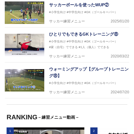
サッカーボールを使ったWUP②
#小学生向け
#中学生向け
#GK（ゴールキーパー）
サッカー練習メニュー
2025/01/20
ひとりでもできるGKトレーニング⑧
#小学生向け
#中学生向け
#GK（ゴールキーパー）
#家（自宅）でできる
#1人（個人）でできる
サッカー練習メニュー
2020/03/22
ウォーミングアップ【グループトレーニン
グ⑧】
#小学生向け
#中学生向け
#GK（ゴールキーパー）
サッカー練習メニュー
2024/07/20
RANKING
－練習メニュー動画－
1
2