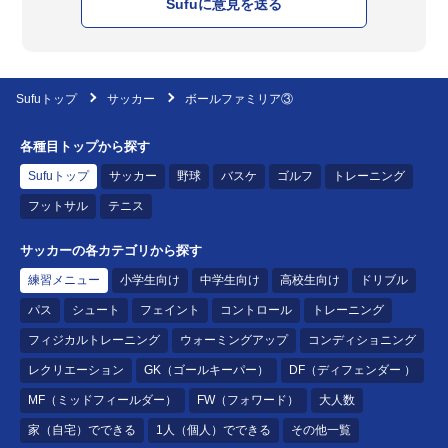
Sufuに意見を送る
Sufuトップ
サッカー
ボールファミリア③
各種目トップから探す
Sufuトップ
サッカー
野球
バスケ
ゴルフ
トレーニング
フットサル
テニス
サッカーの各カテゴリから探す
練習メニュー
小学生向け
中学生向け
高校生向け
ドリブル
パス
シュート
フェイント
コントロール
トレーニング
フィジカルトレーニング
ウォーミングアップ
コンディショニング
レクリエーション
GK（ゴールキーパー）
DF（ディフェンダー ）
MF（ミッドフィールダー）
FW（フォワード）
大人数
家（自宅）でできる
1人（個人）でできる
その他一覧