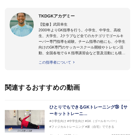
TKDGKアカデミー
【監修】武田幸生
2000年よりGK指導を行う。小学生、中学生、高校
生、大学生、Jクラブなど全てのカテゴリでゴールキ
ーパー専門指導を経験。チーム指導の他にも、小学生
向けのGK専門のサッカースクール開校やトレセン活
動、全国各地でＧＫ指導講習会など普及活動にも積極
的に取り組んでいる。GKを始めたばかりの「GKの入
この指導者について
り口」にいる選手から「プロ選手」まで指導する日本
ではまだ少ない「ゴールキーパー指導のスペシャリス
ト」として活動中。
関連するおすすめの動画
【指導ライセンス】日本サッカー協会公認Ｂ級・日本
サッカー協会公認ゴールキーパーA級取得
ひとりでもできるGKトレーニング㉔【サ
ーキットトレーニ…
#小学生向け
#中学生向け
#GK（ゴールキーパー）
#フィジカルトレーニング
#家（自宅）でできる