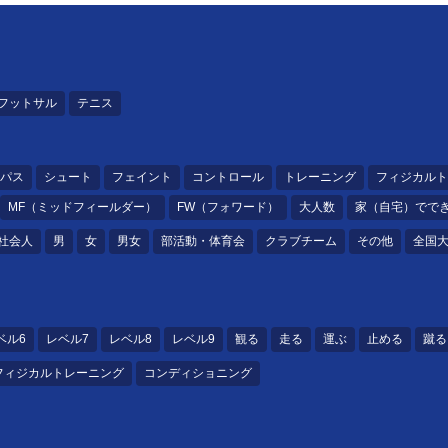
フットサル
テニス
パス
シュート
フェイント
コントロール
トレーニング
フィジカルト
MF（ミッドフィールダー）
FW（フォワード）
大人数
家（自宅）でで
社会人
男
女
男女
部活動・体育会
クラブチーム
その他
全国
ベル6
レベル7
レベル8
レベル9
観る
走る
運ぶ
止める
蹴る
フィジカルトレーニング
コンディショニング