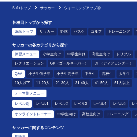
Sufuトップ
サッカー
ウォーミングアップ⑩
各種目トップから探す
Sufuトップ
サッカー
野球
バスケ
ゴルフ
トレーニング
サッカーの各カテゴリから探す
練習メニュー
小学生向け
中学生向け
高校生向け
ドリブル
レクリエーション
GK（ゴールキーパー）
DF（ディフェンダー ）
Q&A
小学生低学年
小学生高学年
中学生
高校生
大学生
10人以下
11-20人
21-30人
31-40人
41-50人
51人以上
テーマ別メニュー
レベル別
レベル1
レベル2
レベル3
レベル4
レベル5
レ
オンライントレーナー
中学生向け
高校生向け
トレーニング
サッカーに関するコンテンツ
用語集