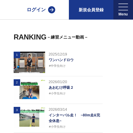
ログイン
新規会員登録
RANKING
－練習メニュー動画－
2025/12/19
1
ワンハンドロウ
#中学生向け
2026/01/20
2
あおむけ呼吸２
#小学生向け
2026/03/14
3
インターバル走！ ~80m走&完
全休息~
#小学生向け