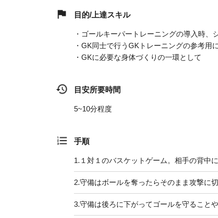
目的/上達スキル
・ゴールキーパートレーニングの導入時、
・GK同士で行うGKトレーニングの参考用
・GKに必要な身体づくりの一環として
目安所要時間
5~10分程度
手順
1.
１対１のバスケットゲーム。相手の背中
2.
守備はボールを奪ったらそのまま攻撃に
3.
守備は後ろに下がってゴールを守ること