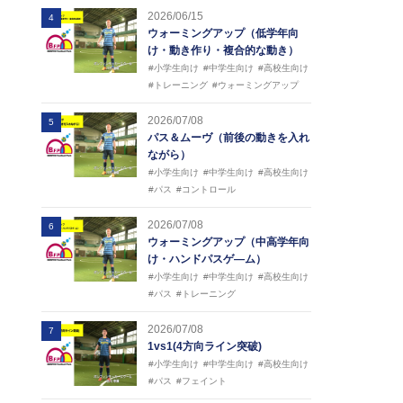
2026/06/15
4
ウォーミングアップ（低学年向
け・動き作り・複合的な動き）
#小学生向け
#中学生向け
#高校生向け
#トレーニング
#ウォーミングアップ
2026/07/08
5
パス＆ムーヴ（前後の動きを入れ
ながら）
#小学生向け
#中学生向け
#高校生向け
#パス
#コントロール
2026/07/08
6
ウォーミングアップ（中高学年向
け・ハンドパスゲ―ム）
#小学生向け
#中学生向け
#高校生向け
#パス
#トレーニング
2026/07/08
7
1vs1(4方向ライン突破)
#小学生向け
#中学生向け
#高校生向け
#パス
#フェイント