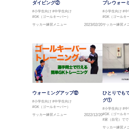
ダイビング②
プレウォー
#小学生向け
#中学生向け
#小学生向け
#
#GK（ゴールキーパー）
#GK（ゴールキ
サッカー練習メニュー
2023/02/20
サッカー練習メ
ウォーミングアップ⑫
ひとりでも
グ①
#小学生向け
#中学生向け
#GK（ゴールキーパー）
#小学生向け
#
#GK（ゴールキ
サッカー練習メニュー
2022/12/20
#家（自宅）でで
サッカー練習メ