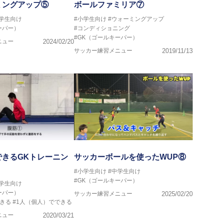
ミングアップ⑤
ボールファミリア⑦
中学生向け
#小学生向け
#ウォーミングアップ
ーパー）
#コンディショニング
#GK（ゴールキーパー）
ニュー
2024/02/20
サッカー練習メニュー
2019/11/13
できるGKトレーニン
サッカーボールを使ったWUP⑧
#小学生向け
#中学生向け
#GK（ゴールキーパー）
中学生向け
ーパー）
サッカー練習メニュー
2025/02/20
きる
#1人（個人）でできる
ニュー
2020/03/21