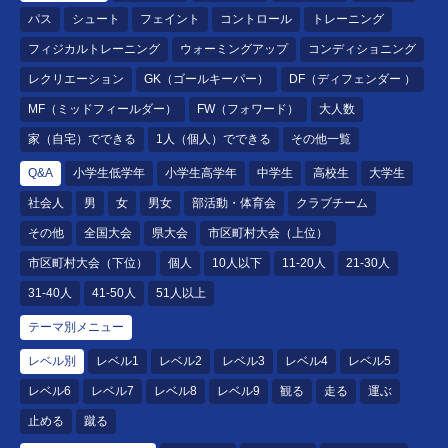
パス
シュート
フェイント
コントロール
トレーニング
フィジカルトレーニング
ウォーミングアップ
コンディショニング
レクリエーション
GK（ゴールキーパー）
DF（ディフェンダー ）
MF（ミッドフィールダー）
FW（フォワード）
大人数
家（自宅）でできる
1人（個人）でできる
その他一覧
Q&A
小学生低学年
小学生高学年
中学生
高校生
大学生
社会人
男
女
男女
部活動・体育会
クラブチーム
その他
全国大会
県大会
市区町村大会（上位）
市区町村大会（下位）
個人
10人以下
11-20人
21-30人
31-40人
41-50人
51人以上
テーマ別メニュー
レベル別
レベル1
レベル2
レベル3
レベル4
レベル5
レベル6
レベル7
レベル8
レベル9
観る
走る
運ぶ
止める
蹴る