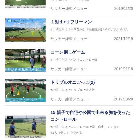
サッカー練習メニュー
2019/11/20
１対１+１フリーマン
#小学生向け
#中学生向け
#高校生向け
#ドリブル
#パス
サッカー練習メニュー
2021/12/19
コーン倒しゲーム
#小学生向け
#パス
#コントロール
サッカー練習メニュー
2019/01/18
ドリブルオニごっこ(2)
#小学生向け
#ドリブル
#大人数
サッカー練習メニュー
2019/03/20
15.親子で自宅や公園で出来る胸を使った
コントロール
#小学生向け
#コントロール
#家（自宅）でできる
#1人（個人）でできる