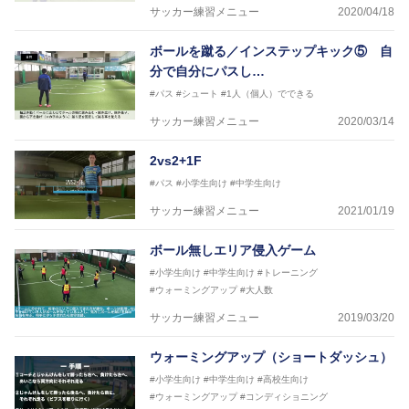
サッカー練習メニュー
2020/04/18
ボールを蹴る／インステップキック⑤ 自
分で自分にパスし…
#パス
#シュート
#1人（個人）でできる
サッカー練習メニュー
2020/03/14
2vs2+1F
#パス
#小学生向け
#中学生向け
サッカー練習メニュー
2021/01/19
ボール無しエリア侵入ゲーム
#小学生向け
#中学生向け
#トレーニング
#ウォーミングアップ
#大人数
サッカー練習メニュー
2019/03/20
ウォーミングアップ（ショートダッシュ）
#小学生向け
#中学生向け
#高校生向け
#ウォーミングアップ
#コンディショニング