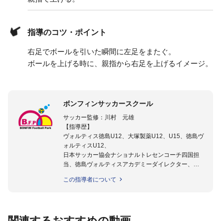
指導のコツ・ポイント
右足でボールを引いた瞬間に左足をまたぐ。
ボールを上げる時に、親指から右足を上げるイメージ。
ボンフィンサッカースクール
サッカー監修：川村 元雄
【指導歴】
ヴォルティス徳島U12、大塚製薬U12、U15、徳島ヴ
ォルティスU12、
日本サッカー協会ナショナルトレセンコーチ四国担
当、徳島ヴォルティスアカデミーダイレクター、
徳島ヴォルティス普及部長、FC東京普及部長、
この指導者について
日本サッカー協会公認B級養成講習会インストラクタ
ー(FC東京コース)
【資格】
日本サッカー協会公認A級ジェネラル・日本サッカー
関連するおすすめの動画
協会公認キッズリーダーチーフインストラクター