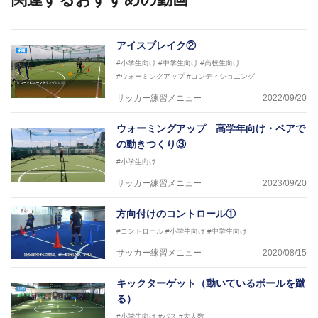
フットサル監修：小西 鉄平
【指導歴】
アイスブレイク②
FリーグU23選抜監督、ミャンマー女子フットサル代
#小学生向け
#中学生向け
#高校生向け
表監督
#ウォーミングアップ
#コンディショニング
日本サッカー協会フットサルインストラクター、AFC
（アジアサッカー連盟）フットサルインストラクター
サッカー練習メニュー
2022/09/20
【資格】
JFA公認A級コーチジェネラルライセンス・JFA公認フ
ウォーミングアップ 高学年向け・ペアで
ットサルB級コーチライセンス
の動きつくり③
横山 哲久
#小学生向け
【指導歴】
サッカー練習メニュー
2023/09/20
ASV ペスカドーラ町田 監督、FC VIGORE 監督
【資格】
方向付けのコントロール①
日本サッカー協会公認B級ライセンス・日本サッカー
協会公認フットサルB級ライセンス
#コントロール
#小学生向け
#中学生向け
サッカー練習メニュー
2020/08/15
※全コーチボンフィンサッカースクール所属
キックターゲット（動いているボールを蹴
る）
#小学生向け
#パス
#大人数